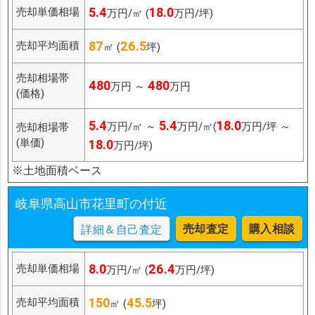
5.4
18.0
売却単価相場
万円/㎡ (
万円/坪)
87
26.5
売却平均面積
㎡ (
坪)
売却相場帯
480
480
万円 ～
万円
(価格)
5.4
5.4
18.0
万円/㎡ ～
万円/㎡(
万円/坪 ～
売却相場帯
(単価)
18.0
万円/坪)
※土地面積ベース
岐阜県高山市花里町の付近
売却査定
購入相談
詳細＆自己査定
8.0
26.4
売却単価相場
万円/㎡ (
万円/坪)
150
45.5
売却平均面積
㎡ (
坪)