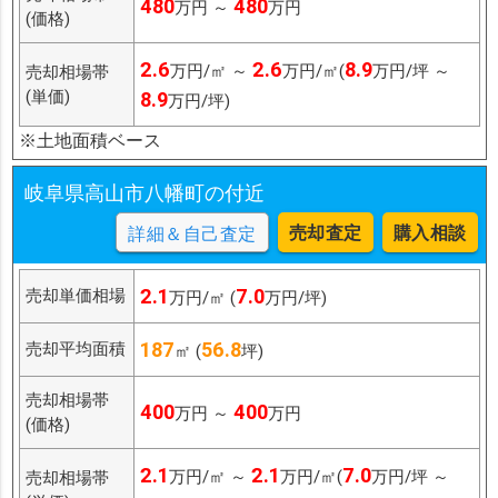
480
480
万円 ～
万円
(価格)
2.6
2.6
8.9
万円/㎡ ～
万円/㎡(
万円/坪 ～
売却相場帯
(単価)
8.9
万円/坪)
※土地面積ベース
岐阜県高山市八幡町の付近
売却査定
購入相談
詳細＆自己査定
2.1
7.0
売却単価相場
万円/㎡ (
万円/坪)
187
56.8
売却平均面積
㎡ (
坪)
売却相場帯
400
400
万円 ～
万円
(価格)
2.1
2.1
7.0
万円/㎡ ～
万円/㎡(
万円/坪 ～
売却相場帯