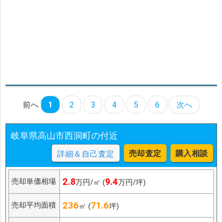
前へ
1
2
3
4
5
6
次へ
岐阜県高山市西洞町の付近
売却査定
購入相談
詳細＆自己査定
2.8
9.4
売却単価相場
万円/㎡ (
万円/坪)
236
71.6
売却平均面積
㎡ (
坪)