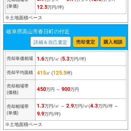
(単価)
12.5
万円/坪)
※土地面積ベース
岐阜県高山市春日町の付近
売却査定
購入相談
詳細＆自己査定
1.6
5.3
売却単価相場
万円/㎡ (
万円/坪)
415
125.5
売却平均面積
㎡ (
坪)
売却相場帯
450
900
万円 ～
万円
(価格)
1.3
2.9
4.3
万円/㎡ ～
万円/㎡(
万円/坪 ～
売却相場帯
(単価)
9.9
万円/坪)
※土地面積ベース