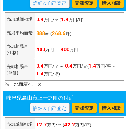
売却査定
購入相談
詳細＆自己査定
0.4
1.4
売却単価相場
万円/㎡ (
万円/坪)
888
268.6
売却平均面積
㎡ (
坪)
売却相場帯
400
400
万円 ～
万円
(価格)
0.4
0.4
1.4
万円/㎡ ～
万円/㎡(
万円/坪 ～
売却相場帯
(単価)
1.4
万円/坪)
※土地面積ベース
岐阜県高山市上一之町の付近
売却査定
購入相談
詳細＆自己査定
12.7
42.2
売却単価相場
万円/㎡ (
万円/坪)