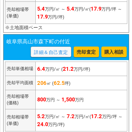
5.4
5.4
17.9
万円/㎡ ～
万円/㎡(
万円/坪 ～
売却相場帯
(単価)
17.9
万円/坪)
※土地面積ベース
岐阜県高山市森下町の付近
売却査定
購入相談
詳細＆自己査定
6.4
21.2
売却単価相場
万円/㎡ (
万円/坪)
206
62.5
売却平均面積
㎡ (
坪)
売却相場帯
800
1,500
万円 ～
万円
(価格)
5.2
7.2
17.2
万円/㎡ ～
万円/㎡(
万円/坪 ～
売却相場帯
(単価)
24.0
万円/坪)