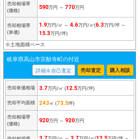
売却相場帯
590
770
万円 ～
万円
(価格)
1.9
4.6
6.3
万円/㎡ ～
万円/㎡(
万円/坪 ～
売却相場帯
(単価)
15.3
万円/坪)
※土地面積ベース
岐阜県高山市宗猷寺町の付近
売却査定
購入相談
詳細＆自己査定
3.7
12.5
売却単価相場
万円/㎡ (
万円/坪)
243
73.5
売却平均面積
㎡ (
坪)
売却相場帯
920
920
万円 ～
万円
(価格)
3.7
3.7
12.5
万円/㎡ ～
万円/㎡(
万円/坪 ～
売却相場帯