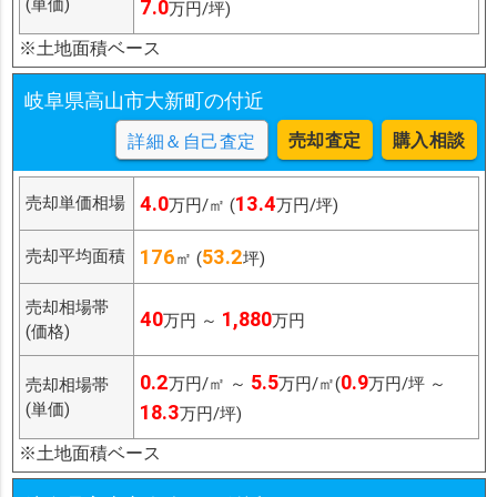
(単価)
7.0
万円/坪)
※土地面積ベース
岐阜県高山市大新町の付近
売却査定
購入相談
詳細＆自己査定
4.0
13.4
売却単価相場
万円/㎡ (
万円/坪)
176
53.2
売却平均面積
㎡ (
坪)
売却相場帯
40
1,880
万円 ～
万円
(価格)
0.2
5.5
0.9
万円/㎡ ～
万円/㎡(
万円/坪 ～
売却相場帯
(単価)
18.3
万円/坪)
※土地面積ベース