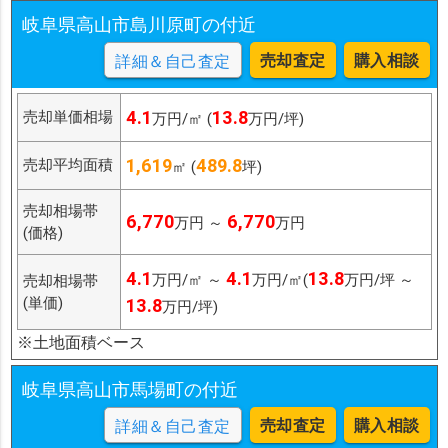
岐阜県高山市島川原町の付近
売却査定
購入相談
詳細＆自己査定
4.1
13.8
売却単価相場
万円/㎡ (
万円/坪)
1,619
489.8
売却平均面積
㎡ (
坪)
売却相場帯
6,770
6,770
万円 ～
万円
(価格)
4.1
4.1
13.8
万円/㎡ ～
万円/㎡(
万円/坪 ～
売却相場帯
(単価)
13.8
万円/坪)
※土地面積ベース
岐阜県高山市馬場町の付近
売却査定
購入相談
詳細＆自己査定