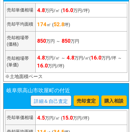
4.8
16.0
売却単価相場
万円/㎡ (
万円/坪)
174
52.8
売却平均面積
㎡ (
坪)
売却相場帯
850
850
万円 ～
万円
(価格)
4.8
4.8
16.0
万円/㎡ ～
万円/㎡(
万円/坪 ～
売却相場帯
(単価)
16.0
万円/坪)
※土地面積ベース
岐阜県高山市吹屋町の付近
売却査定
購入相談
詳細＆自己査定
4.5
15.0
売却単価相場
万円/㎡ (
万円/坪)
114
34.5
売却平均面積