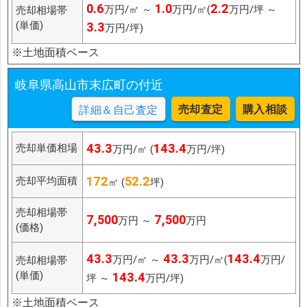
0.6
1.0
2.2
万円/㎡ ～
万円/㎡(
万円/坪 ～
売却相場帯
(単価)
3.3
万円/坪)
※土地面積ベース
岐阜県高山市末広町の付近
売却査定
購入相談
詳細＆自己査定
43.3
143.4
売却単価相場
万円/㎡ (
万円/坪)
172
52.2
売却平均面積
㎡ (
坪)
売却相場帯
7,500
7,500
万円 ～
万円
(価格)
43.3
43.3
143.4
万円/㎡ ～
万円/㎡(
万円/
売却相場帯
(単価)
143.4
坪 ～
万円/坪)
※土地面積ベース