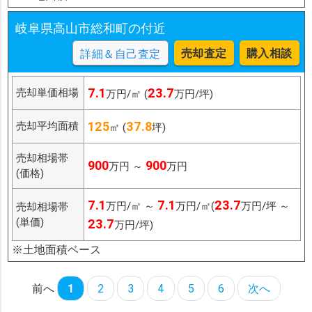
岐阜県高山市総和町の付近
売却査定
購入相談
詳細＆自己査定
7.1
23.7
売却単価相場
万円/㎡ (
万円/坪)
125
37.8
売却平均面積
㎡ (
坪)
売却相場帯
900
900
万円 ～
万円
(価格)
7.1
7.1
23.7
万円/㎡ ～
万円/㎡(
万円/坪 ～
売却相場帯
(単価)
23.7
万円/坪)
※土地面積ベース
前へ
1
2
3
4
5
6
次へ