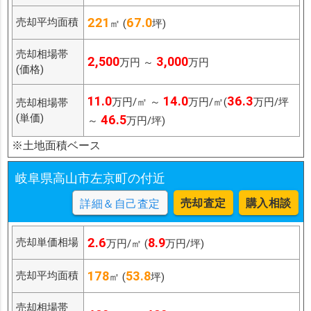
221
67.0
売却平均面積
㎡ (
坪)
売却相場帯
2,500
3,000
万円 ～
万円
(価格)
11.0
14.0
36.3
万円/㎡ ～
万円/㎡(
万円/坪
売却相場帯
(単価)
46.5
～
万円/坪)
※土地面積ベース
岐阜県高山市左京町の付近
売却査定
購入相談
詳細＆自己査定
2.6
8.9
売却単価相場
万円/㎡ (
万円/坪)
178
53.8
売却平均面積
㎡ (
坪)
売却相場帯