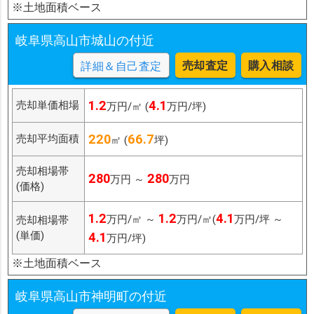
※土地面積ベース
岐阜県高山市城山の付近
売却査定
購入相談
詳細＆自己査定
1.2
4.1
売却単価相場
万円/㎡ (
万円/坪)
220
66.7
売却平均面積
㎡ (
坪)
売却相場帯
280
280
万円 ～
万円
(価格)
1.2
1.2
4.1
万円/㎡ ～
万円/㎡(
万円/坪 ～
売却相場帯
(単価)
4.1
万円/坪)
※土地面積ベース
岐阜県高山市神明町の付近