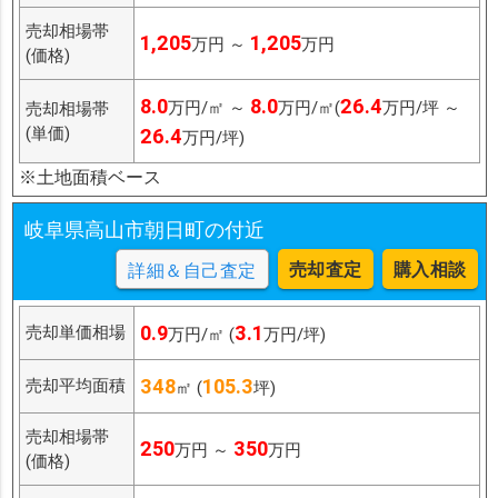
売却相場帯
1,205
1,205
万円 ～
万円
(価格)
8.0
8.0
26.4
万円/㎡ ～
万円/㎡(
万円/坪 ～
売却相場帯
(単価)
26.4
万円/坪)
※土地面積ベース
岐阜県高山市朝日町の付近
売却査定
購入相談
詳細＆自己査定
0.9
3.1
売却単価相場
万円/㎡ (
万円/坪)
348
105.3
売却平均面積
㎡ (
坪)
売却相場帯
250
350
万円 ～
万円
(価格)