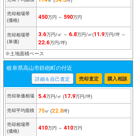
㎡ (
坪)
売却相場帯
450
590
万円 ～
万円
(価格)
3.6
6.8
11.9
万円/㎡ ～
万円/㎡(
万円/坪 ～
売却相場帯
(単価)
22.6
万円/坪)
※土地面積ベース
岐阜県高山市鉄砲町の付近
売却査定
購入相談
詳細＆自己査定
5.4
17.9
売却単価相場
万円/㎡ (
万円/坪)
75
22.8
売却平均面積
㎡ (
坪)
売却相場帯
410
410
万円 ～
万円
(価格)