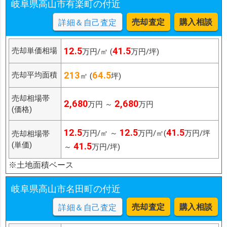
岐阜県高山市有楽町の付近
売却査定
購入相談
詳細＆自己査定
12.5
41.5
売却単価相場
万円/㎡ (
万円/坪)
213
64.5
売却平均面積
㎡ (
坪)
売却相場帯
2,680
2,680
万円 ～
万円
(価格)
12.5
12.5
41.5
万円/㎡ ～
万円/㎡(
万円/坪
売却相場帯
(単価)
41.5
～
万円/坪)
※土地面積ベース
岐阜県高山市名田町の付近
売却査定
購入相談
詳細＆自己査定