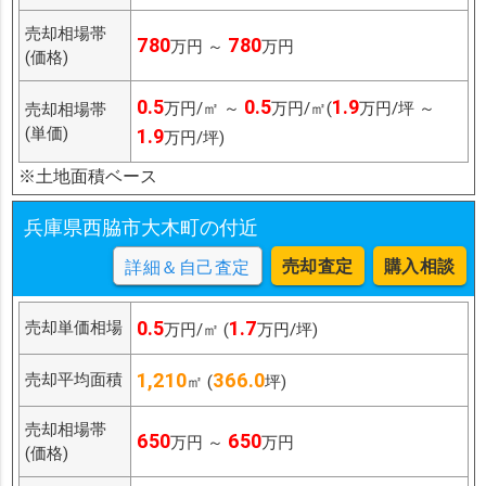
売却相場帯
780
780
万円 ～
万円
(価格)
0.5
0.5
1.9
万円/㎡ ～
万円/㎡(
万円/坪 ～
売却相場帯
(単価)
1.9
万円/坪)
※土地面積ベース
兵庫県西脇市大木町の付近
売却査定
購入相談
詳細＆自己査定
0.5
1.7
売却単価相場
万円/㎡ (
万円/坪)
1,210
366.0
売却平均面積
㎡ (
坪)
売却相場帯
650
650
万円 ～
万円
(価格)