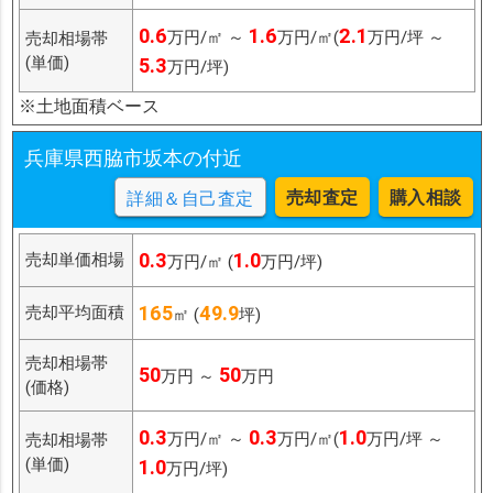
0.6
1.6
2.1
万円/㎡ ～
万円/㎡(
万円/坪 ～
売却相場帯
(単価)
5.3
万円/坪)
※土地面積ベース
兵庫県西脇市坂本の付近
売却査定
購入相談
詳細＆自己査定
0.3
1.0
売却単価相場
万円/㎡ (
万円/坪)
165
49.9
売却平均面積
㎡ (
坪)
売却相場帯
50
50
万円 ～
万円
(価格)
0.3
0.3
1.0
万円/㎡ ～
万円/㎡(
万円/坪 ～
売却相場帯
(単価)
1.0
万円/坪)