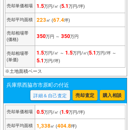
1.5
5.1
売却単価相場
万円/㎡ (
万円/坪)
223
67.4
売却平均面積
㎡ (
坪)
売却相場帯
350
350
万円 ～
万円
(価格)
1.5
1.5
5.1
万円/㎡ ～
万円/㎡(
万円/坪 ～
売却相場帯
(単価)
5.1
万円/坪)
※土地面積ベース
兵庫県西脇市市原町の付近
売却査定
購入相談
詳細＆自己査定
0.5
1.9
売却単価相場
万円/㎡ (
万円/坪)
1,338
404.8
売却平均面積
㎡ (
坪)