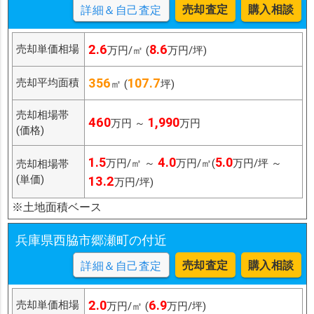
売却査定
購入相談
詳細＆自己査定
2.6
8.6
売却単価相場
万円/㎡ (
万円/坪)
356
107.7
売却平均面積
㎡ (
坪)
売却相場帯
460
1,990
万円 ～
万円
(価格)
1.5
4.0
5.0
万円/㎡ ～
万円/㎡(
万円/坪 ～
売却相場帯
(単価)
13.2
万円/坪)
※土地面積ベース
兵庫県西脇市郷瀬町の付近
売却査定
購入相談
詳細＆自己査定
2.0
6.9
売却単価相場
万円/㎡ (
万円/坪)