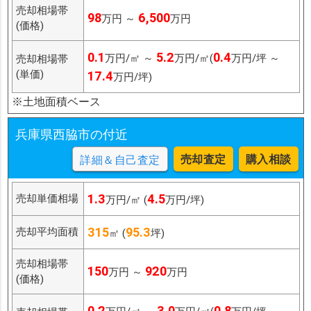
売却相場帯
98
6,500
万円 ～
万円
(価格)
0.1
5.2
0.4
万円/㎡ ～
万円/㎡(
万円/坪 ～
売却相場帯
(単価)
17.4
万円/坪)
※土地面積ベース
兵庫県西脇市の付近
売却査定
購入相談
詳細＆自己査定
1.3
4.5
売却単価相場
万円/㎡ (
万円/坪)
315
95.3
売却平均面積
㎡ (
坪)
売却相場帯
150
920
万円 ～
万円
(価格)
0.2
3.0
0.8