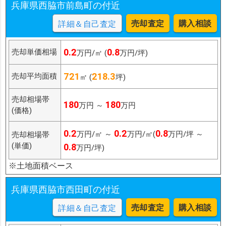
兵庫県西脇市前島町の付近
売却査定
購入相談
詳細＆自己査定
0.2
0.8
売却単価相場
万円/㎡ (
万円/坪)
721
218.3
売却平均面積
㎡ (
坪)
売却相場帯
180
180
万円 ～
万円
(価格)
0.2
0.2
0.8
万円/㎡ ～
万円/㎡(
万円/坪 ～
売却相場帯
(単価)
0.8
万円/坪)
※土地面積ベース
兵庫県西脇市西田町の付近
売却査定
購入相談
詳細＆自己査定