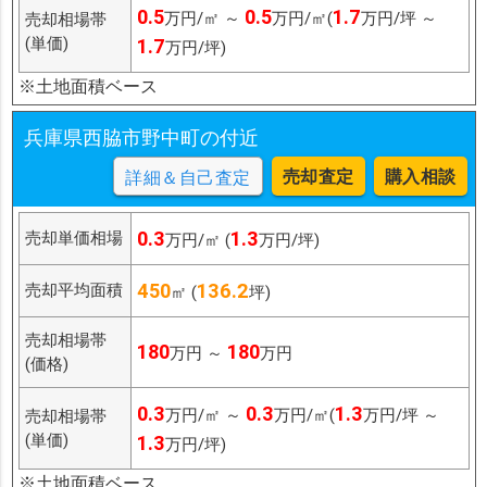
0.5
0.5
1.7
万円/㎡ ～
万円/㎡(
万円/坪 ～
売却相場帯
(単価)
1.7
万円/坪)
※土地面積ベース
兵庫県西脇市野中町の付近
売却査定
購入相談
詳細＆自己査定
0.3
1.3
売却単価相場
万円/㎡ (
万円/坪)
450
136.2
売却平均面積
㎡ (
坪)
売却相場帯
180
180
万円 ～
万円
(価格)
0.3
0.3
1.3
万円/㎡ ～
万円/㎡(
万円/坪 ～
売却相場帯
(単価)
1.3
万円/坪)
※土地面積ベース