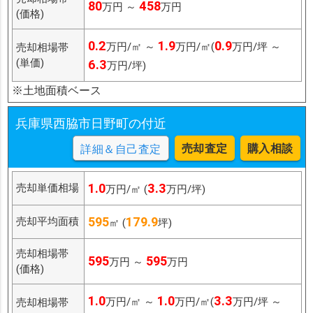
80
458
万円 ～
万円
(価格)
0.2
1.9
0.9
万円/㎡ ～
万円/㎡(
万円/坪 ～
売却相場帯
(単価)
6.3
万円/坪)
※土地面積ベース
兵庫県西脇市日野町の付近
売却査定
購入相談
詳細＆自己査定
1.0
3.3
売却単価相場
万円/㎡ (
万円/坪)
595
179.9
売却平均面積
㎡ (
坪)
売却相場帯
595
595
万円 ～
万円
(価格)
1.0
1.0
3.3
万円/㎡ ～
万円/㎡(
万円/坪 ～
売却相場帯