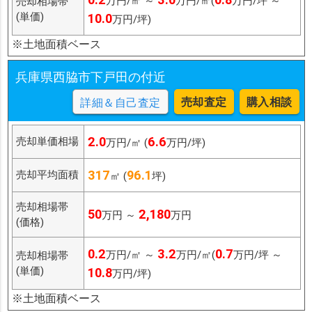
万円/㎡ ～
万円/㎡(
万円/坪 ～
売却相場帯
(単価)
10.0
万円/坪)
※土地面積ベース
兵庫県西脇市下戸田の付近
売却査定
購入相談
詳細＆自己査定
2.0
6.6
売却単価相場
万円/㎡ (
万円/坪)
317
96.1
売却平均面積
㎡ (
坪)
売却相場帯
50
2,180
万円 ～
万円
(価格)
0.2
3.2
0.7
万円/㎡ ～
万円/㎡(
万円/坪 ～
売却相場帯
(単価)
10.8
万円/坪)
※土地面積ベース