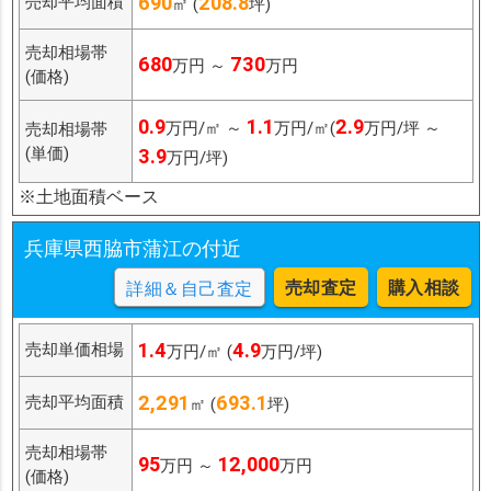
690
208.8
売却平均面積
㎡ (
坪)
売却相場帯
680
730
万円 ～
万円
(価格)
0.9
1.1
2.9
万円/㎡ ～
万円/㎡(
万円/坪 ～
売却相場帯
(単価)
3.9
万円/坪)
※土地面積ベース
兵庫県西脇市蒲江の付近
売却査定
購入相談
詳細＆自己査定
1.4
4.9
売却単価相場
万円/㎡ (
万円/坪)
2,291
693.1
売却平均面積
㎡ (
坪)
売却相場帯
95
12,000
万円 ～
万円
(価格)