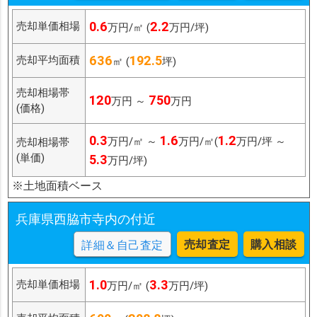
0.6
2.2
売却単価相場
万円/㎡ (
万円/坪)
636
192.5
売却平均面積
㎡ (
坪)
売却相場帯
120
750
万円 ～
万円
(価格)
0.3
1.6
1.2
万円/㎡ ～
万円/㎡(
万円/坪 ～
売却相場帯
(単価)
5.3
万円/坪)
※土地面積ベース
兵庫県西脇市寺内の付近
売却査定
購入相談
詳細＆自己査定
1.0
3.3
売却単価相場
万円/㎡ (
万円/坪)