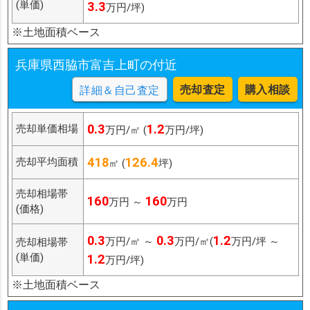
(単価)
3.3
万円/坪)
※土地面積ベース
兵庫県西脇市富吉上町の付近
売却査定
購入相談
詳細＆自己査定
0.3
1.2
売却単価相場
万円/㎡ (
万円/坪)
418
126.4
売却平均面積
㎡ (
坪)
売却相場帯
160
160
万円 ～
万円
(価格)
0.3
0.3
1.2
万円/㎡ ～
万円/㎡(
万円/坪 ～
売却相場帯
(単価)
1.2
万円/坪)
※土地面積ベース