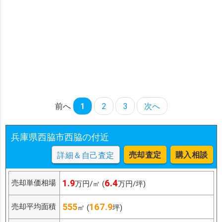
前へ
1
2
3
次へ
兵庫県西脇市西脇の付近
売却査定
購入相談
詳細＆自己査定
1.9
6.4
売却単価相場
万円/㎡ (
万円/坪)
555
167.9
売却平均面積
㎡ (
坪)