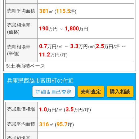
381
115.5
売却平均面積
㎡ (
坪)
売却相場帯
190
1,800
万円 ～
万円
(価格)
0.7
3.3
2.5
万円/㎡ ～
万円/㎡(
万円/坪 ～
売却相場帯
(単価)
11.2
万円/坪)
※土地面積ベース
兵庫県西脇市富田町の付近
売却査定
購入相談
詳細＆自己査定
1.0
3.5
売却単価相場
万円/㎡ (
万円/坪)
316
95.7
売却平均面積
㎡ (
坪)
売却相場帯