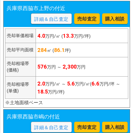
兵庫県西脇市上野の付近
売却査定
購入相談
詳細＆自己査定
4.0
13.3
売却単価相場
万円/㎡ (
万円/坪)
284
86.1
売却平均面積
㎡ (
坪)
売却相場帯
576
2,300
万円 ～
万円
(価格)
2.0
5.6
6.6
万円/㎡ ～
万円/㎡(
万円/坪 ～
売却相場帯
(単価)
18.5
万円/坪)
※土地面積ベース
兵庫県西脇市嶋の付近
売却査定
購入相談
詳細＆自己査定