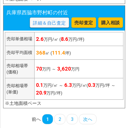
兵庫県西脇市野村町の付近
売却査定
購入相談
詳細＆自己査定
2.6
8.6
売却単価相場
万円/㎡ (
万円/坪)
368
111.4
売却平均面積
㎡ (
坪)
売却相場帯
70
3,620
万円 ～
万円
(価格)
0.1
6.3
0.3
万円/㎡ ～
万円/㎡(
万円/坪 ～
売却相場帯
(単価)
20.9
万円/坪)
※土地面積ベース
前へ
1
2
3
次へ