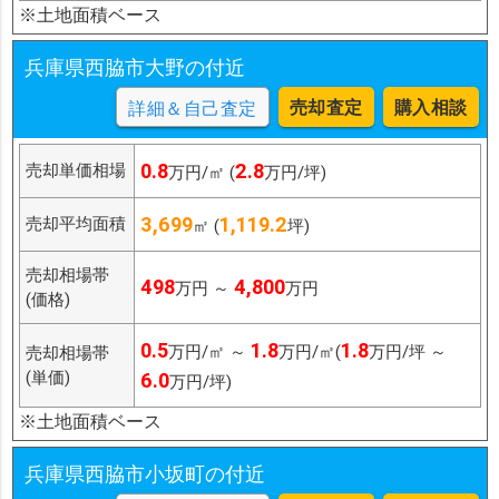
※土地面積ベース
兵庫県西脇市大野の付近
売却査定
購入相談
詳細＆自己査定
0.8
2.8
売却単価相場
万円/㎡ (
万円/坪)
3,699
1,119.2
売却平均面積
㎡ (
坪)
売却相場帯
498
4,800
万円 ～
万円
(価格)
0.5
1.8
1.8
万円/㎡ ～
万円/㎡(
万円/坪 ～
売却相場帯
(単価)
6.0
万円/坪)
※土地面積ベース
兵庫県西脇市小坂町の付近