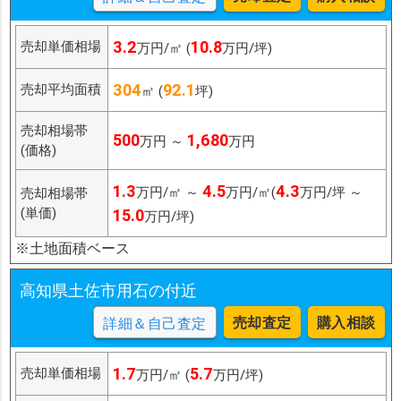
3.2
10.8
売却単価相場
万円/㎡ (
万円/坪)
304
92.1
売却平均面積
㎡ (
坪)
売却相場帯
500
1,680
万円 ～
万円
(価格)
1.3
4.5
4.3
万円/㎡ ～
万円/㎡(
万円/坪 ～
売却相場帯
(単価)
15.0
万円/坪)
※土地面積ベース
高知県土佐市用石の付近
売却査定
購入相談
詳細＆自己査定
1.7
5.7
売却単価相場
万円/㎡ (
万円/坪)