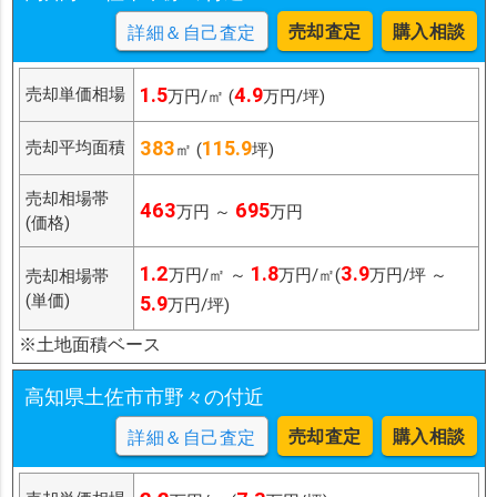
売却査定
購入相談
詳細＆自己査定
1.5
4.9
売却単価相場
万円/㎡ (
万円/坪)
383
115.9
売却平均面積
㎡ (
坪)
売却相場帯
463
695
万円 ～
万円
(価格)
1.2
1.8
3.9
万円/㎡ ～
万円/㎡(
万円/坪 ～
売却相場帯
(単価)
5.9
万円/坪)
※土地面積ベース
高知県土佐市市野々の付近
売却査定
購入相談
詳細＆自己査定