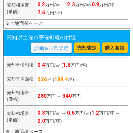
0.2
2.3
0.9
万円/㎡ ～
万円/㎡(
万円/坪 ～
売却相場帯
(単価)
7.6
万円/坪)
※土地面積ベース
高知県土佐市宇佐町竜の付近
売却査定
購入相談
詳細＆自己査定
0.4
1.6
売却単価相場
万円/㎡ (
万円/坪)
626
189.4
売却平均面積
㎡ (
坪)
売却相場帯
280
340
万円 ～
万円
(価格)
0.3
0.6
1.2
万円/㎡ ～
万円/㎡(
万円/坪 ～
売却相場帯
(単価)
2.0
万円/坪)
※土地面積ベース