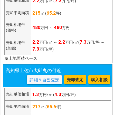
2.2
7.3
売却単価相場
万円/㎡ (
万円/坪)
215
65.2
売却平均面積
㎡ (
坪)
売却相場帯
480
480
万円 ～
万円
(価格)
2.2
2.2
7.3
万円/㎡ ～
万円/㎡(
万円/坪 ～
売却相場帯
(単価)
7.3
万円/坪)
※土地面積ベース
高知県土佐市太郎丸の付近
売却査定
購入相談
詳細＆自己査定
1.3
4.3
売却単価相場
万円/㎡ (
万円/坪)
217
65.6
売却平均面積
㎡ (
坪)