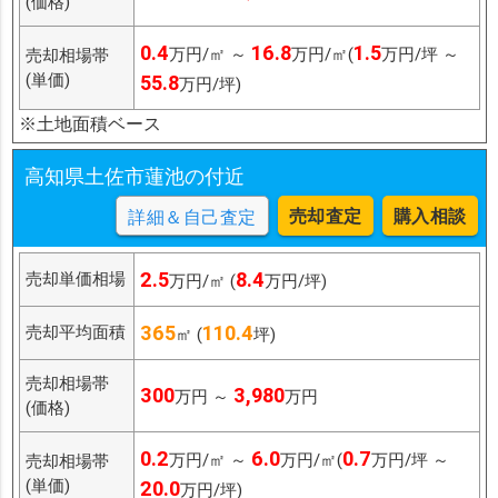
(価格)
0.4
16.8
1.5
万円/㎡ ～
万円/㎡(
万円/坪 ～
売却相場帯
(単価)
55.8
万円/坪)
※土地面積ベース
高知県土佐市蓮池の付近
売却査定
購入相談
詳細＆自己査定
2.5
8.4
売却単価相場
万円/㎡ (
万円/坪)
365
110.4
売却平均面積
㎡ (
坪)
売却相場帯
300
3,980
万円 ～
万円
(価格)
0.2
6.0
0.7
万円/㎡ ～
万円/㎡(
万円/坪 ～
売却相場帯
(単価)
20.0
万円/坪)