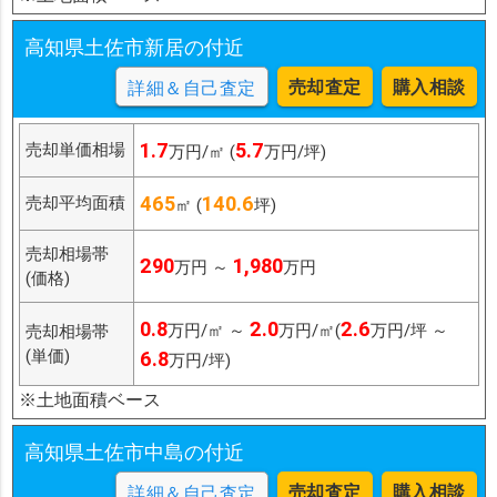
高知県土佐市新居の付近
売却査定
購入相談
詳細＆自己査定
1.7
5.7
売却単価相場
万円/㎡ (
万円/坪)
465
140.6
売却平均面積
㎡ (
坪)
売却相場帯
290
1,980
万円 ～
万円
(価格)
0.8
2.0
2.6
万円/㎡ ～
万円/㎡(
万円/坪 ～
売却相場帯
(単価)
6.8
万円/坪)
※土地面積ベース
高知県土佐市中島の付近
売却査定
購入相談
詳細＆自己査定