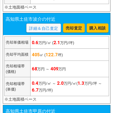
※土地面積ベース
高知県土佐市波介の付近
売却査定
購入相談
詳細＆自己査定
0.6
2.1
売却単価相場
万円/㎡ (
万円/坪)
405
122.7
売却平均面積
㎡ (
坪)
売却相場帯
68
409
万円 ～
万円
(価格)
0.4
2.0
1.3
万円/㎡ ～
万円/㎡(
万円/坪 ～
売却相場帯
(単価)
6.7
万円/坪)
※土地面積ベース
高知県土佐市甲原の付近