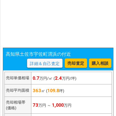
高知県土佐市宇佐町渭浜の付近
売却査定
購入相談
詳細＆自己査定
0.7
2.4
売却単価相場
万円/㎡ (
万円/坪)
363
109.8
売却平均面積
㎡ (
坪)
売却相場帯
73
1,000
万円 ～
万円
(価格)