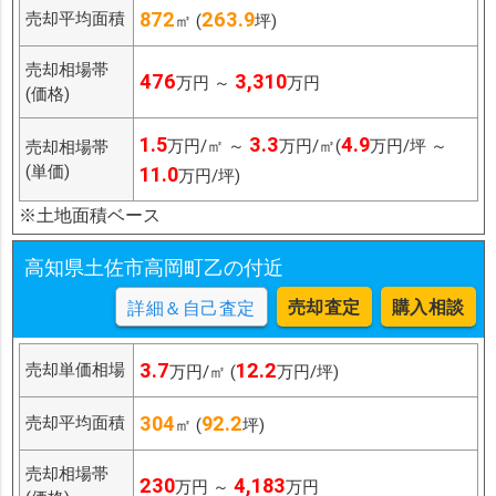
872
263.9
売却平均面積
㎡ (
坪)
売却相場帯
476
3,310
万円 ～
万円
(価格)
1.5
3.3
4.9
万円/㎡ ～
万円/㎡(
万円/坪 ～
売却相場帯
(単価)
11.0
万円/坪)
※土地面積ベース
高知県土佐市高岡町乙の付近
売却査定
購入相談
詳細＆自己査定
3.7
12.2
売却単価相場
万円/㎡ (
万円/坪)
304
92.2
売却平均面積
㎡ (
坪)
売却相場帯
230
4,183
万円 ～
万円