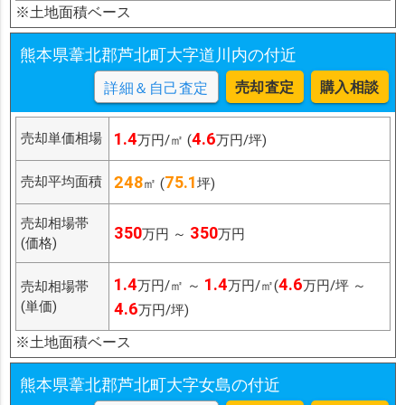
※土地面積ベース
熊本県葦北郡芦北町大字道川内の付近
売却査定
購入相談
詳細＆自己査定
1.4
4.6
売却単価相場
万円/㎡ (
万円/坪)
248
75.1
売却平均面積
㎡ (
坪)
売却相場帯
350
350
万円 ～
万円
(価格)
1.4
1.4
4.6
万円/㎡ ～
万円/㎡(
万円/坪 ～
売却相場帯
(単価)
4.6
万円/坪)
※土地面積ベース
熊本県葦北郡芦北町大字女島の付近