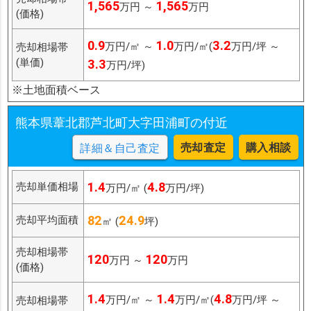
1,565
1,565
万円 ～
万円
(価格)
0.9
1.0
3.2
万円/㎡ ～
万円/㎡(
万円/坪 ～
売却相場帯
(単価)
3.3
万円/坪)
※土地面積ベース
熊本県葦北郡芦北町大字田浦町の付近
売却査定
購入相談
詳細＆自己査定
1.4
4.8
売却単価相場
万円/㎡ (
万円/坪)
82
24.9
売却平均面積
㎡ (
坪)
売却相場帯
120
120
万円 ～
万円
(価格)
1.4
1.4
4.8
万円/㎡ ～
万円/㎡(
万円/坪 ～
売却相場帯