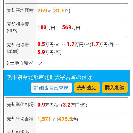
269
81.5
売却平均面積
㎡ (
坪)
売却相場帯
180
569
万円 ～
万円
(価格)
0.5
1.7
1.7
万円/㎡ ～
万円/㎡(
万円/坪 ～
売却相場帯
(単価)
5.9
万円/坪)
※土地面積ベース
熊本県葦北郡芦北町大字宮崎の付近
売却査定
購入相談
詳細＆自己査定
0.9
3.2
売却単価相場
万円/㎡ (
万円/坪)
1,571
475.5
売却平均面積
㎡ (
坪)
売却相場帯