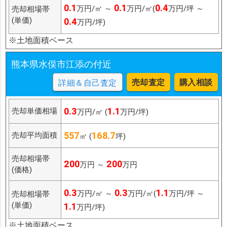
0.1
0.1
0.4
万円/㎡ ～
万円/㎡(
万円/坪 ～
売却相場帯
(単価)
0.4
万円/坪)
※土地面積ベース
熊本県水俣市江添の付近
売却査定
購入相談
詳細＆自己査定
0.3
1.1
売却単価相場
万円/㎡ (
万円/坪)
557
168.7
売却平均面積
㎡ (
坪)
売却相場帯
200
200
万円 ～
万円
(価格)
0.3
0.3
1.1
万円/㎡ ～
万円/㎡(
万円/坪 ～
売却相場帯
(単価)
1.1
万円/坪)
※土地面積ベース