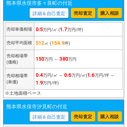
熊本県水俣市多々良町の付近
売却査定
購入相談
詳細＆自己査定
0.5
1.7
売却単価相場
万円/㎡ (
万円/坪)
512
154.9
売却平均面積
㎡ (
坪)
売却相場帯
150
380
万円 ～
万円
(価格)
0.4
0.6
1.6
万円/㎡ ～
万円/㎡(
万円/坪 ～
売却相場帯
(単価)
1.9
万円/坪)
※土地面積ベース
熊本県水俣市汐見町の付近
売却査定
購入相談
詳細＆自己査定