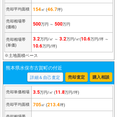
154
46.7
売却平均面積
㎡ (
坪)
売却相場帯
500
500
万円 ～
万円
(価格)
3.2
3.2
10.6
万円/㎡ ～
万円/㎡(
万円/坪 ～
売却相場帯
(単価)
10.6
万円/坪)
※土地面積ベース
熊本県水俣市古賀町の付近
売却査定
購入相談
詳細＆自己査定
3.5
11.8
売却単価相場
万円/㎡ (
万円/坪)
705
213.4
売却平均面積
㎡ (
坪)
売却相場帯