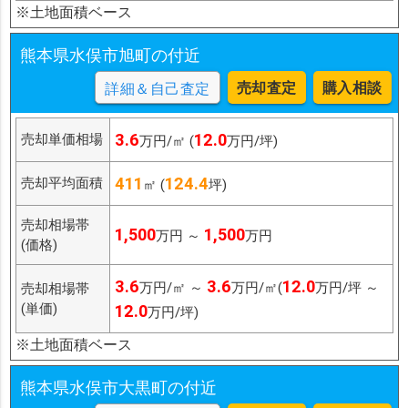
※土地面積ベース
熊本県水俣市旭町の付近
売却査定
購入相談
詳細＆自己査定
3.6
12.0
売却単価相場
万円/㎡ (
万円/坪)
411
124.4
売却平均面積
㎡ (
坪)
売却相場帯
1,500
1,500
万円 ～
万円
(価格)
3.6
3.6
12.0
万円/㎡ ～
万円/㎡(
万円/坪 ～
売却相場帯
(単価)
12.0
万円/坪)
※土地面積ベース
熊本県水俣市大黒町の付近