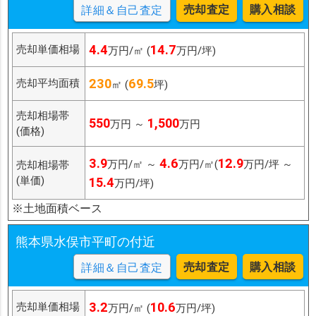
売却査定
購入相談
詳細＆自己査定
4.4
14.7
売却単価相場
万円/㎡ (
万円/坪)
230
69.5
売却平均面積
㎡ (
坪)
売却相場帯
550
1,500
万円 ～
万円
(価格)
3.9
4.6
12.9
万円/㎡ ～
万円/㎡(
万円/坪 ～
売却相場帯
(単価)
15.4
万円/坪)
※土地面積ベース
熊本県水俣市平町の付近
売却査定
購入相談
詳細＆自己査定
3.2
10.6
売却単価相場
万円/㎡ (
万円/坪)