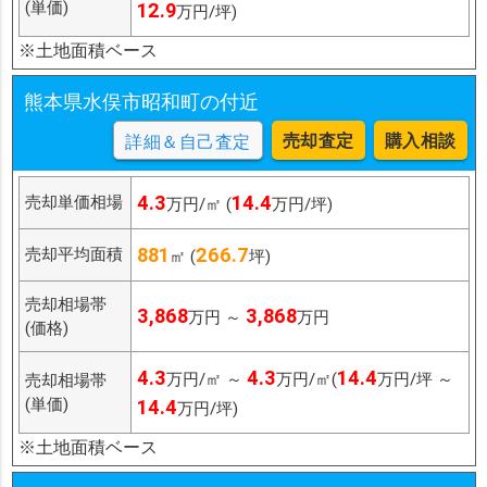
(単価)
12.9
万円/坪)
※土地面積ベース
熊本県水俣市昭和町の付近
売却査定
購入相談
詳細＆自己査定
4.3
14.4
売却単価相場
万円/㎡ (
万円/坪)
881
266.7
売却平均面積
㎡ (
坪)
売却相場帯
3,868
3,868
万円 ～
万円
(価格)
4.3
4.3
14.4
万円/㎡ ～
万円/㎡(
万円/坪 ～
売却相場帯
(単価)
14.4
万円/坪)
※土地面積ベース