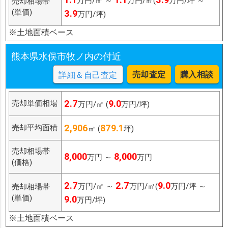
万円/㎡ ～
万円/㎡(
万円/坪 ～
売却相場帯
(単価)
3.9
万円/坪)
※土地面積ベース
熊本県水俣市牧ノ内の付近
売却査定
購入相談
詳細＆自己査定
2.7
9.0
売却単価相場
万円/㎡ (
万円/坪)
2,906
879.1
売却平均面積
㎡ (
坪)
売却相場帯
8,000
8,000
万円 ～
万円
(価格)
2.7
2.7
9.0
万円/㎡ ～
万円/㎡(
万円/坪 ～
売却相場帯
(単価)
9.0
万円/坪)
※土地面積ベース