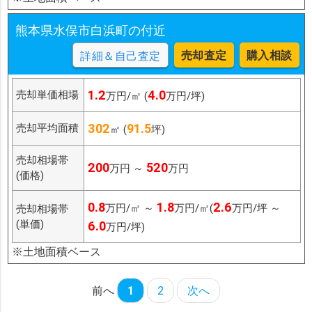
熊本県水俣市白浜町の付近
売却査定
購入相談
詳細＆自己査定
1.2
4.0
売却単価相場
万円/㎡ (
万円/坪)
302
91.5
売却平均面積
㎡ (
坪)
売却相場帯
200
520
万円 ～
万円
(価格)
0.8
1.8
2.6
万円/㎡ ～
万円/㎡(
万円/坪 ～
売却相場帯
(単価)
6.0
万円/坪)
※土地面積ベース
前へ
1
2
次へ