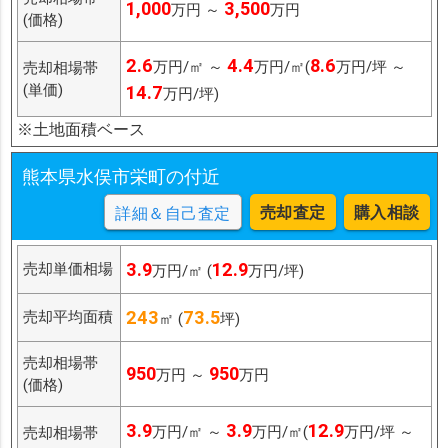
1,000
3,500
万円 ～
万円
(価格)
2.6
4.4
8.6
万円/㎡ ～
万円/㎡(
万円/坪 ～
売却相場帯
(単価)
14.7
万円/坪)
※土地面積ベース
熊本県水俣市栄町の付近
売却査定
購入相談
詳細＆自己査定
3.9
12.9
売却単価相場
万円/㎡ (
万円/坪)
243
73.5
売却平均面積
㎡ (
坪)
売却相場帯
950
950
万円 ～
万円
(価格)
3.9
3.9
12.9
万円/㎡ ～
万円/㎡(
万円/坪 ～
売却相場帯