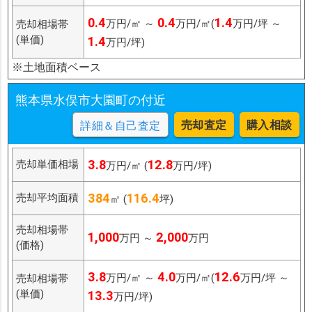
0.4
0.4
1.4
万円/㎡ ～
万円/㎡(
万円/坪 ～
売却相場帯
(単価)
1.4
万円/坪)
※土地面積ベース
熊本県水俣市大園町の付近
売却査定
購入相談
詳細＆自己査定
3.8
12.8
売却単価相場
万円/㎡ (
万円/坪)
384
116.4
売却平均面積
㎡ (
坪)
売却相場帯
1,000
2,000
万円 ～
万円
(価格)
3.8
4.0
12.6
万円/㎡ ～
万円/㎡(
万円/坪 ～
売却相場帯
(単価)
13.3
万円/坪)