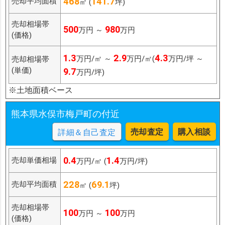
468
141.7
売却平均面積
㎡ (
坪)
売却相場帯
500
980
万円 ～
万円
(価格)
1.3
2.9
4.3
万円/㎡ ～
万円/㎡(
万円/坪 ～
売却相場帯
(単価)
9.7
万円/坪)
※土地面積ベース
熊本県水俣市梅戸町の付近
売却査定
購入相談
詳細＆自己査定
0.4
1.4
売却単価相場
万円/㎡ (
万円/坪)
228
69.1
売却平均面積
㎡ (
坪)
売却相場帯
100
100
万円 ～
万円
(価格)