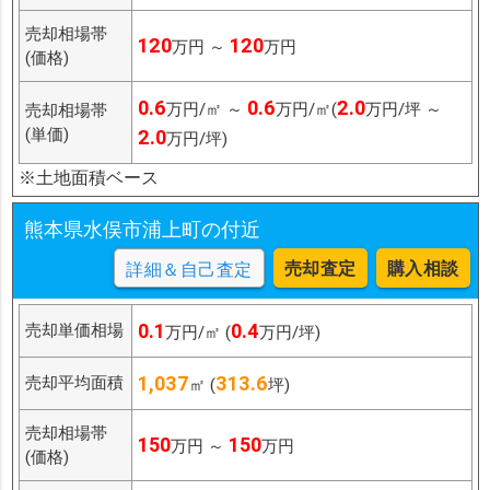
売却相場帯
120
120
万円 ～
万円
(価格)
0.6
0.6
2.0
万円/㎡ ～
万円/㎡(
万円/坪 ～
売却相場帯
(単価)
2.0
万円/坪)
※土地面積ベース
熊本県水俣市浦上町の付近
売却査定
購入相談
詳細＆自己査定
0.1
0.4
売却単価相場
万円/㎡ (
万円/坪)
1,037
313.6
売却平均面積
㎡ (
坪)
売却相場帯
150
150
万円 ～
万円
(価格)