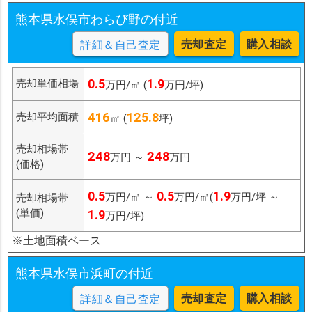
熊本県水俣市わらび野の付近
売却査定
購入相談
詳細＆自己査定
0.5
1.9
売却単価相場
万円/㎡ (
万円/坪)
416
125.8
売却平均面積
㎡ (
坪)
売却相場帯
248
248
万円 ～
万円
(価格)
0.5
0.5
1.9
万円/㎡ ～
万円/㎡(
万円/坪 ～
売却相場帯
(単価)
1.9
万円/坪)
※土地面積ベース
熊本県水俣市浜町の付近
売却査定
購入相談
詳細＆自己査定