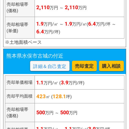
売却相場帯
2,110
2,110
万円 ～
万円
(価格)
1.9
1.9
6.4
万円/㎡ ～
万円/㎡(
万円/坪 ～
売却相場帯
(単価)
6.4
万円/坪)
※土地面積ベース
熊本県水俣市古城の付近
売却査定
購入相談
詳細＆自己査定
1.1
3.9
売却単価相場
万円/㎡ (
万円/坪)
423
128.1
売却平均面積
㎡ (
坪)
売却相場帯
500
500
万円 ～
万円
(価格)
1.1
1.1
3.9