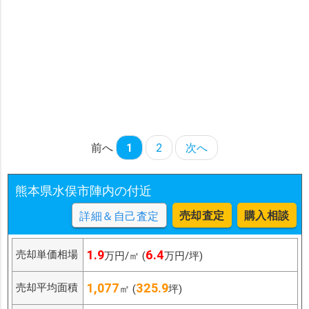
前へ
1
2
次へ
熊本県水俣市陣内の付近
売却査定
購入相談
詳細＆自己査定
1.9
6.4
売却単価相場
万円/㎡ (
万円/坪)
1,077
325.9
売却平均面積
㎡ (
坪)