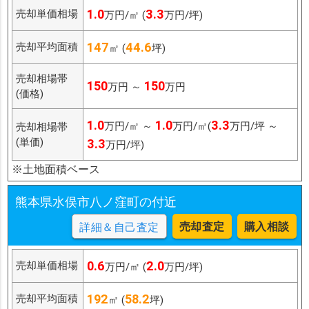
1.0
3.3
売却単価相場
万円/㎡ (
万円/坪)
147
44.6
売却平均面積
㎡ (
坪)
売却相場帯
150
150
万円 ～
万円
(価格)
1.0
1.0
3.3
万円/㎡ ～
万円/㎡(
万円/坪 ～
売却相場帯
(単価)
3.3
万円/坪)
※土地面積ベース
熊本県水俣市八ノ窪町の付近
売却査定
購入相談
詳細＆自己査定
0.6
2.0
売却単価相場
万円/㎡ (
万円/坪)
192
58.2
売却平均面積
㎡ (
坪)