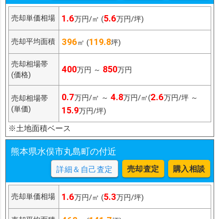
1.6
5.6
売却単価相場
万円/㎡ (
万円/坪)
396
119.8
売却平均面積
㎡ (
坪)
売却相場帯
400
850
万円 ～
万円
(価格)
0.7
4.8
2.6
万円/㎡ ～
万円/㎡(
万円/坪 ～
売却相場帯
(単価)
15.9
万円/坪)
※土地面積ベース
熊本県水俣市丸島町の付近
売却査定
購入相談
詳細＆自己査定
1.6
5.3
売却単価相場
万円/㎡ (
万円/坪)