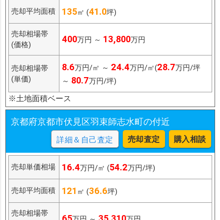
135
41.0
売却平均面積
㎡ (
坪)
売却相場帯
400
13,800
万円 ～
万円
(価格)
8.6
24.4
28.7
万円/㎡ ～
万円/㎡(
万円/坪
売却相場帯
(単価)
80.7
～
万円/坪)
※土地面積ベース
京都府京都市伏見区羽束師志水町の付近
売却査定
購入相談
詳細＆自己査定
16.4
54.2
売却単価相場
万円/㎡ (
万円/坪)
121
36.6
売却平均面積
㎡ (
坪)
売却相場帯
65
35,310
万円 ～
万円