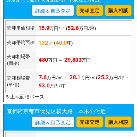
売却査定
購入相談
詳細＆自己査定
15.9
52.6
売却単価相場
万円/㎡ (
万円/坪)
132
40.0
売却平均面積
㎡ (
坪)
売却相場帯
480
29,800
万円 ～
万円
(価格)
7.6
28.1
25.2
万円/㎡ ～
万円/㎡(
万円/坪 ～
売却相場帯
(単価)
93.0
万円/坪)
※土地面積ベース
京都府京都市伏見区横大路一本木の付近
売却査定
購入相談
詳細＆自己査定