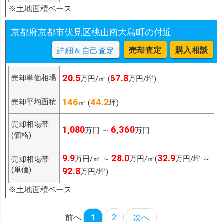
※土地面積ベース
京都府京都市伏見区桃山南大島町の付近
売却査定
購入相談
詳細＆自己査定
20.5
67.8
売却単価相場
万円/㎡ (
万円/坪)
146
44.2
売却平均面積
㎡ (
坪)
売却相場帯
1,080
6,360
万円 ～
万円
(価格)
9.9
28.0
32.9
万円/㎡ ～
万円/㎡(
万円/坪 ～
売却相場帯
(単価)
92.8
万円/坪)
※土地面積ベース
前へ
1
2
次へ