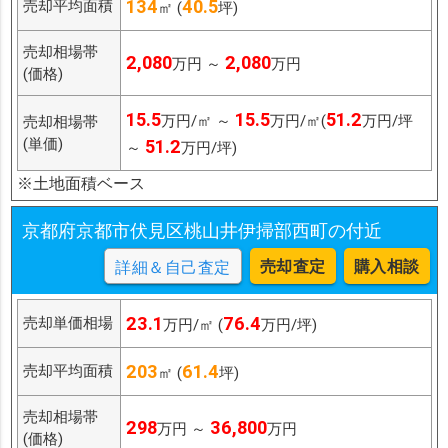
134
40.5
売却平均面積
㎡ (
坪)
売却相場帯
2,080
2,080
万円 ～
万円
(価格)
15.5
15.5
51.2
万円/㎡ ～
万円/㎡(
万円/坪
売却相場帯
(単価)
51.2
～
万円/坪)
※土地面積ベース
京都府京都市伏見区桃山井伊掃部西町の付近
売却査定
購入相談
詳細＆自己査定
23.1
76.4
売却単価相場
万円/㎡ (
万円/坪)
203
61.4
売却平均面積
㎡ (
坪)
売却相場帯
298
36,800
万円 ～
万円
(価格)