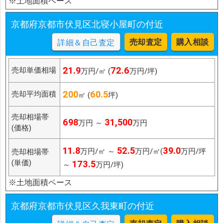
※土地面積ベース
京都府京都市伏見区北寝小屋町の付近
売却査定
購入相談
詳細＆自己査定
21.9
72.6
売却単価相場
万円/㎡ (
万円/坪)
200
60.5
売却平均面積
㎡ (
坪)
売却相場帯
698
31,500
万円 ～
万円
(価格)
11.8
52.5
39.0
万円/㎡ ～
万円/㎡(
万円/坪
売却相場帯
(単価)
173.5
～
万円/坪)
※土地面積ベース
京都府京都市伏見区久我東町の付近