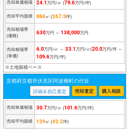
24.1
79.6
売却単価相場
万円/㎡ (
万円/坪)
884
267.5
売却平均面積
㎡ (
坪)
売却相場帯
630
138,000
万円 ～
万円
(価格)
6.0
33.1
20.0
万円/㎡ ～
万円/㎡(
万円/坪 ～
売却相場帯
(単価)
109.6
万円/坪)
※土地面積ベース
京都府京都市伏見区阿波橋町の付近
売却査定
購入相談
詳細＆自己査定
30.7
101.6
売却単価相場
万円/㎡ (
万円/坪)
139
42.2
売却平均面積
㎡ (
坪)