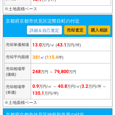
※土地面積ベース
京都府京都市伏見区淀際目町の付近
売却査定
購入相談
詳細＆自己査定
13.0
43.1
売却単価相場
万円/㎡ (
万円/坪)
381
115.4
売却平均面積
㎡ (
坪)
売却相場帯
248
79,800
万円 ～
万円
(価格)
0.9
40.8
3.2
万円/㎡ ～
万円/㎡(
万円/坪 ～
売却相場帯
(単価)
135.1
万円/坪)
※土地面積ベース
京都府京都市伏見区納所和泉屋の付近