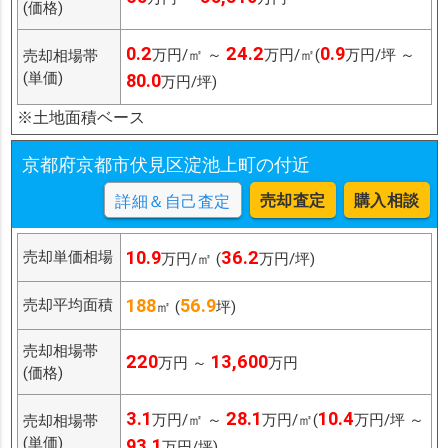
(価格)
0.2
24.2
0.9
万円/㎡ ～
万円/㎡(
万円/坪 ～
売却相場帯
(単価)
80.0
万円/坪)
※土地面積ベース
京都府京都市伏見区淀池上町の付近
売却査定
購入相談
詳細＆自己査定
10.9
36.2
売却単価相場
万円/㎡ (
万円/坪)
188
56.9
売却平均面積
㎡ (
坪)
売却相場帯
220
13,600
万円 ～
万円
(価格)
3.1
28.1
10.4
万円/㎡ ～
万円/㎡(
万円/坪 ～
売却相場帯
(単価)
93.1
万円/坪)