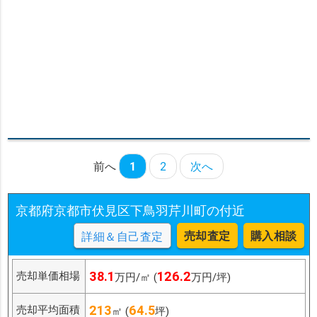
前へ
1
2
次へ
京都府京都市伏見区下鳥羽芹川町の付近
売却査定
購入相談
詳細＆自己査定
38.1
126.2
売却単価相場
万円/㎡ (
万円/坪)
213
64.5
売却平均面積
㎡ (
坪)