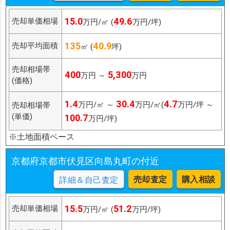
15.0
49.6
売却単価相場
万円/㎡ (
万円/坪)
135
40.9
売却平均面積
㎡ (
坪)
売却相場帯
400
5,300
万円 ～
万円
(価格)
1.4
30.4
4.7
万円/㎡ ～
万円/㎡(
万円/坪 ～
売却相場帯
(単価)
100.7
万円/坪)
※土地面積ベース
京都府京都市伏見区向島丸町の付近
売却査定
購入相談
詳細＆自己査定
15.5
51.2
売却単価相場
万円/㎡ (
万円/坪)