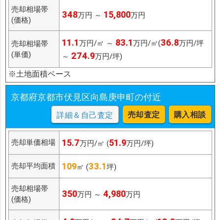
売却相場帯
348
15,800
万円 ～
万円
(価格)
11.1
83.1
36.8
万円/㎡ ～
万円/㎡(
万円/坪
売却相場帯
(単価)
274.9
～
万円/坪)
※土地面積ベース
京都府京都市伏見区向島庚申町の付近
売却査定
購入相談
詳細＆自己査定
15.7
51.9
売却単価相場
万円/㎡ (
万円/坪)
109
33.1
売却平均面積
㎡ (
坪)
売却相場帯
350
4,980
万円 ～
万円
(価格)