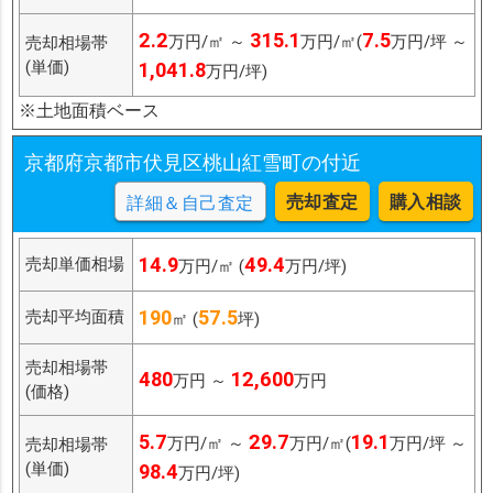
2.2
315.1
7.5
万円/㎡ ～
万円/㎡(
万円/坪 ～
売却相場帯
(単価)
1,041.8
万円/坪)
※土地面積ベース
京都府京都市伏見区桃山紅雪町の付近
売却査定
購入相談
詳細＆自己査定
14.9
49.4
売却単価相場
万円/㎡ (
万円/坪)
190
57.5
売却平均面積
㎡ (
坪)
売却相場帯
480
12,600
万円 ～
万円
(価格)
5.7
29.7
19.1
万円/㎡ ～
万円/㎡(
万円/坪 ～
売却相場帯
(単価)
98.4
万円/坪)