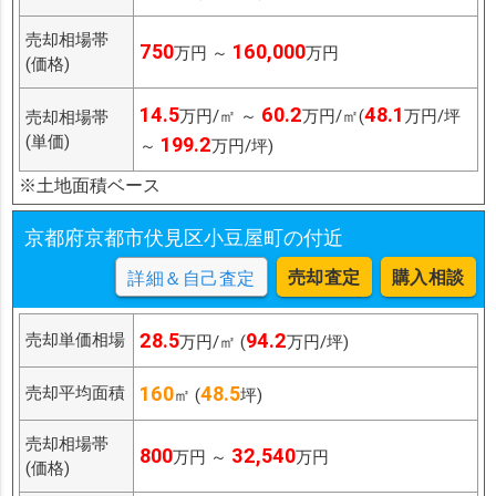
売却相場帯
750
160,000
万円 ～
万円
(価格)
14.5
60.2
48.1
万円/㎡ ～
万円/㎡(
万円/坪
売却相場帯
(単価)
199.2
～
万円/坪)
※土地面積ベース
京都府京都市伏見区小豆屋町の付近
売却査定
購入相談
詳細＆自己査定
28.5
94.2
売却単価相場
万円/㎡ (
万円/坪)
160
48.5
売却平均面積
㎡ (
坪)
売却相場帯
800
32,540
万円 ～
万円
(価格)