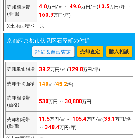
4.0
49.6
13.5
万円/㎡ ～
万円/㎡(
万円/坪 ～
売却相場帯
(単価)
163.9
万円/坪)
※土地面積ベース
京都府京都市伏見区石屋町の付近
売却査定
購入相談
詳細＆自己査定
39.2
129.8
売却単価相場
万円/㎡ (
万円/坪)
149
45.2
売却平均面積
㎡ (
坪)
売却相場帯
530
30,800
万円 ～
万円
(価格)
11.5
105.4
38.1
万円/㎡ ～
万円/㎡(
万円/坪
売却相場帯
(単価)
348.4
～
万円/坪)