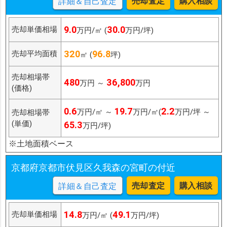
売却査定
購入相談
詳細＆自己査定
9.0
30.0
売却単価相場
万円/㎡ (
万円/坪)
320
96.8
売却平均面積
㎡ (
坪)
売却相場帯
480
36,800
万円 ～
万円
(価格)
0.6
19.7
2.2
万円/㎡ ～
万円/㎡(
万円/坪 ～
売却相場帯
(単価)
65.3
万円/坪)
※土地面積ベース
京都府京都市伏見区久我森の宮町の付近
売却査定
購入相談
詳細＆自己査定
14.8
49.1
売却単価相場
万円/㎡ (
万円/坪)