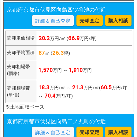
京都府京都市伏見区向島四ツ谷池の付近
売却査定
購入相談
詳細＆自己査定
20.2
66.9
売却単価相場
万円/㎡ (
万円/坪)
87
26.3
売却平均面積
㎡ (
坪)
売却相場帯
1,570
1,910
万円 ～
万円
(価格)
18.3
21.3
60.5
万円/㎡ ～
万円/㎡(
万円/坪
売却相場帯
(単価)
70.4
～
万円/坪)
※土地面積ベース
京都府京都市伏見区向島二ノ丸町の付近
売却査定
購入相談
詳細＆自己査定