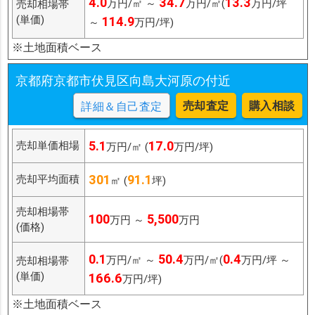
4.0
34.7
13.3
万円/㎡ ～
万円/㎡(
万円/坪
売却相場帯
(単価)
114.9
～
万円/坪)
※土地面積ベース
京都府京都市伏見区向島大河原の付近
売却査定
購入相談
詳細＆自己査定
5.1
17.0
売却単価相場
万円/㎡ (
万円/坪)
301
91.1
売却平均面積
㎡ (
坪)
売却相場帯
100
5,500
万円 ～
万円
(価格)
0.1
50.4
0.4
万円/㎡ ～
万円/㎡(
万円/坪 ～
売却相場帯
(単価)
166.6
万円/坪)
※土地面積ベース