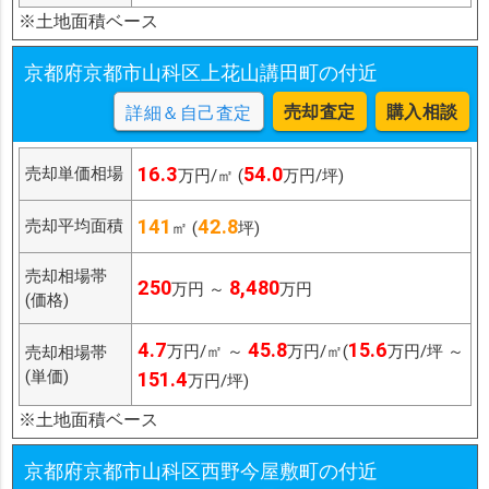
※土地面積ベース
京都府京都市山科区上花山講田町の付近
売却査定
購入相談
詳細＆自己査定
16.3
54.0
売却単価相場
万円/㎡ (
万円/坪)
141
42.8
売却平均面積
㎡ (
坪)
売却相場帯
250
8,480
万円 ～
万円
(価格)
4.7
45.8
15.6
万円/㎡ ～
万円/㎡(
万円/坪 ～
売却相場帯
(単価)
151.4
万円/坪)
※土地面積ベース
京都府京都市山科区西野今屋敷町の付近