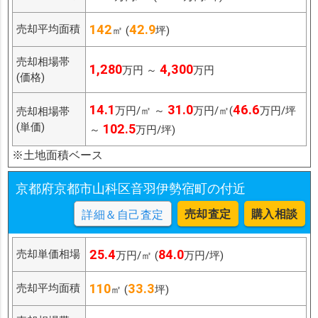
142
42.9
売却平均面積
㎡ (
坪)
売却相場帯
1,280
4,300
万円 ～
万円
(価格)
14.1
31.0
46.6
万円/㎡ ～
万円/㎡(
万円/坪
売却相場帯
(単価)
102.5
～
万円/坪)
※土地面積ベース
京都府京都市山科区音羽伊勢宿町の付近
売却査定
購入相談
詳細＆自己査定
25.4
84.0
売却単価相場
万円/㎡ (
万円/坪)
110
33.3
売却平均面積
㎡ (
坪)