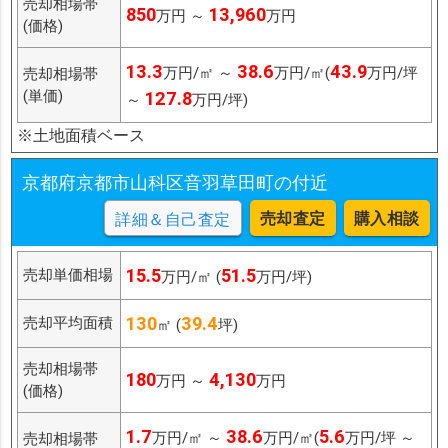
売却相場帯
850
13,960
万円 ～
万円
(価格)
13.3
38.6
43.9
万円/㎡ ～
万円/㎡(
万円/坪
売却相場帯
(単価)
127.8
～
万円/坪)
※土地面積ベース
京都府京都市山科区音羽草田町の付近
売却査定
購入相談
詳細＆自己査定
15.5
51.5
売却単価相場
万円/㎡ (
万円/坪)
130
39.4
売却平均面積
㎡ (
坪)
売却相場帯
180
4,130
万円 ～
万円
(価格)
1.7
38.6
5.6
万円/㎡ ～
万円/㎡(
万円/坪 ～
売却相場帯