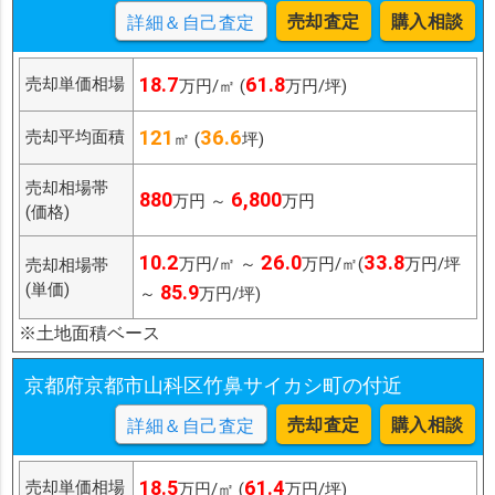
売却査定
購入相談
詳細＆自己査定
18.7
61.8
売却単価相場
万円/㎡ (
万円/坪)
121
36.6
売却平均面積
㎡ (
坪)
売却相場帯
880
6,800
万円 ～
万円
(価格)
10.2
26.0
33.8
万円/㎡ ～
万円/㎡(
万円/坪
売却相場帯
(単価)
85.9
～
万円/坪)
※土地面積ベース
京都府京都市山科区竹鼻サイカシ町の付近
売却査定
購入相談
詳細＆自己査定
18.5
61.4
売却単価相場
万円/㎡ (
万円/坪)