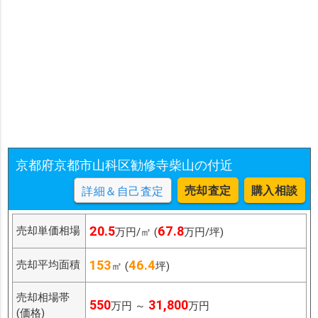
京都府京都市山科区勧修寺柴山の付近
売却査定
購入相談
詳細＆自己査定
20.5
67.8
売却単価相場
万円/㎡ (
万円/坪)
153
46.4
売却平均面積
㎡ (
坪)
売却相場帯
550
31,800
万円 ～
万円
(価格)