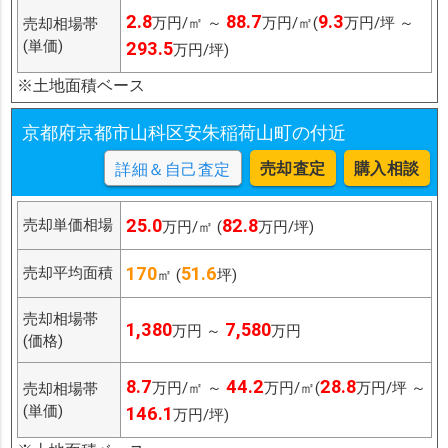
2.8
88.7
9.3
万円/㎡ ～
万円/㎡(
万円/坪 ～
売却相場帯
(単価)
293.5
万円/坪)
※土地面積ベース
京都府京都市山科区安朱稲荷山町の付近
売却査定
購入相談
詳細＆自己査定
25.0
82.8
売却単価相場
万円/㎡ (
万円/坪)
170
51.6
売却平均面積
㎡ (
坪)
売却相場帯
1,380
7,580
万円 ～
万円
(価格)
8.7
44.2
28.8
万円/㎡ ～
万円/㎡(
万円/坪 ～
売却相場帯
(単価)
146.1
万円/坪)