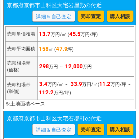
京都府京都市山科区大宅岩屋殿の付近
売却査定
購入相談
詳細＆自己査定
13.7
45.5
売却単価相場
万円/㎡ (
万円/坪)
158
47.9
売却平均面積
㎡ (
坪)
売却相場帯
298
12,000
万円 ～
万円
(価格)
3.4
33.9
11.2
万円/㎡ ～
万円/㎡(
万円/坪 ～
売却相場帯
(単価)
112.2
万円/坪)
※土地面積ベース
京都府京都市山科区大宅石郡町の付近
売却査定
購入相談
詳細＆自己査定