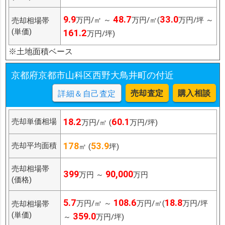
9.9
48.7
33.0
万円/㎡ ～
万円/㎡(
万円/坪 ～
売却相場帯
(単価)
161.2
万円/坪)
※土地面積ベース
京都府京都市山科区西野大鳥井町の付近
売却査定
購入相談
詳細＆自己査定
18.2
60.1
売却単価相場
万円/㎡ (
万円/坪)
178
53.9
売却平均面積
㎡ (
坪)
売却相場帯
399
90,000
万円 ～
万円
(価格)
5.7
108.6
18.8
万円/㎡ ～
万円/㎡(
万円/坪
売却相場帯
(単価)
359.0
～
万円/坪)