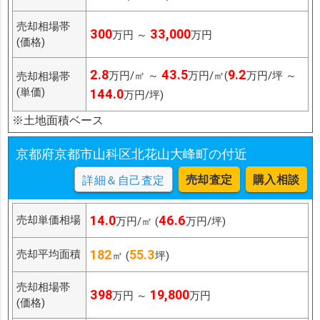
売却相場帯
300
33,000
万円 ～
万円
(価格)
2.8
43.5
9.2
万円/㎡ ～
万円/㎡(
万円/坪 ～
売却相場帯
(単価)
144.0
万円/坪)
※土地面積ベース
京都府京都市山科区北花山大峰町の付近
売却査定
購入相談
詳細＆自己査定
14.0
46.6
売却単価相場
万円/㎡ (
万円/坪)
182
55.3
売却平均面積
㎡ (
坪)
売却相場帯
398
19,800
万円 ～
万円
(価格)