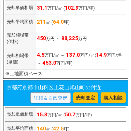
31.1
102.9
売却単価相場
万円/㎡ (
万円/坪)
211
64.0
売却平均面積
㎡ (
坪)
売却相場帯
450
98,225
万円 ～
万円
(価格)
4.5
137.0
14.9
万円/㎡ ～
万円/㎡(
万円/坪
売却相場帯
(単価)
453.0
～
万円/坪)
※土地面積ベース
京都府京都市山科区上花山旭山町の付近
売却査定
購入相談
詳細＆自己査定
15.3
50.7
売却単価相場
万円/㎡ (
万円/坪)
140
42.5
売却平均面積
㎡ (
坪)