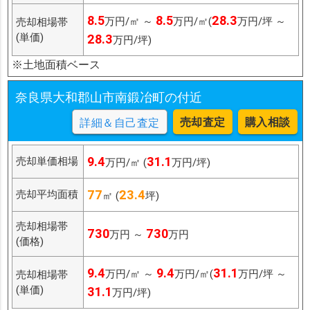
8.5
8.5
28.3
万円/㎡ ～
万円/㎡(
万円/坪 ～
売却相場帯
(単価)
28.3
万円/坪)
※土地面積ベース
奈良県大和郡山市南鍛冶町の付近
売却査定
購入相談
詳細＆自己査定
9.4
31.1
売却単価相場
万円/㎡ (
万円/坪)
77
23.4
売却平均面積
㎡ (
坪)
売却相場帯
730
730
万円 ～
万円
(価格)
9.4
9.4
31.1
万円/㎡ ～
万円/㎡(
万円/坪 ～
売却相場帯
(単価)
31.1
万円/坪)