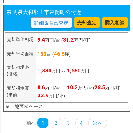
奈良県大和郡山市東岡町の付近
売却査定
購入相談
詳細＆自己査定
9.4
31.2
売却単価相場
万円/㎡ (
万円/坪)
153
46.5
売却平均面積
㎡ (
坪)
売却相場帯
1,330
1,580
万円 ～
万円
(価格)
8.6
10.2
28.5
万円/㎡ ～
万円/㎡(
万円/坪 ～
売却相場帯
(単価)
33.9
万円/坪)
※土地面積ベース
前へ
1
2
3
4
次へ