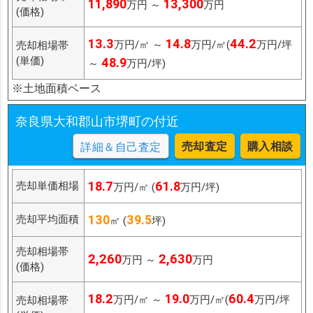
11,890
13,300
万円 ～
万円
(価格)
13.3
14.8
44.2
万円/㎡ ～
万円/㎡(
万円/坪
売却相場帯
(単価)
48.9
～
万円/坪)
※土地面積ベース
奈良県大和郡山市堺町の付近
売却査定
購入相談
詳細＆自己査定
18.7
61.8
売却単価相場
万円/㎡ (
万円/坪)
130
39.5
売却平均面積
㎡ (
坪)
売却相場帯
2,260
2,630
万円 ～
万円
(価格)
18.2
19.0
60.4
万円/㎡ ～
万円/㎡(
万円/坪
売却相場帯