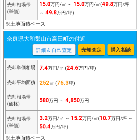
15.0
15.0
49.8
万円/㎡ ～
万円/㎡(
万円/坪
売却相場帯
(単価)
49.8
～
万円/坪)
※土地面積ベース
奈良県大和郡山市高田町の付近
売却査定
購入相談
詳細＆自己査定
7.4
24.6
売却単価相場
万円/㎡ (
万円/坪)
252
76.3
売却平均面積
㎡ (
坪)
売却相場帯
580
4,850
万円 ～
万円
(価格)
3.2
15.2
10.7
万円/㎡ ～
万円/㎡(
万円/坪 ～
売却相場帯
(単価)
50.4
万円/坪)
※土地面積ベース