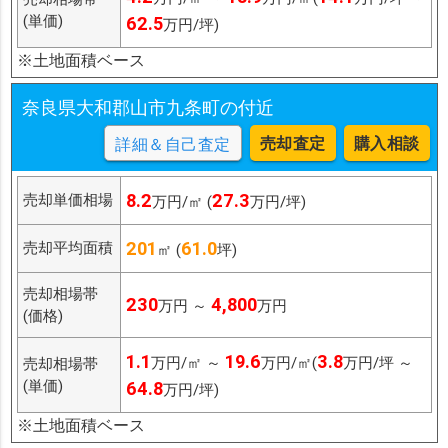
(単価)
62.5
万円/坪)
※土地面積ベース
奈良県大和郡山市九条町の付近
売却査定
購入相談
詳細＆自己査定
8.2
27.3
売却単価相場
万円/㎡ (
万円/坪)
201
61.0
売却平均面積
㎡ (
坪)
売却相場帯
230
4,800
万円 ～
万円
(価格)
1.1
19.6
3.8
万円/㎡ ～
万円/㎡(
万円/坪 ～
売却相場帯
(単価)
64.8
万円/坪)
※土地面積ベース