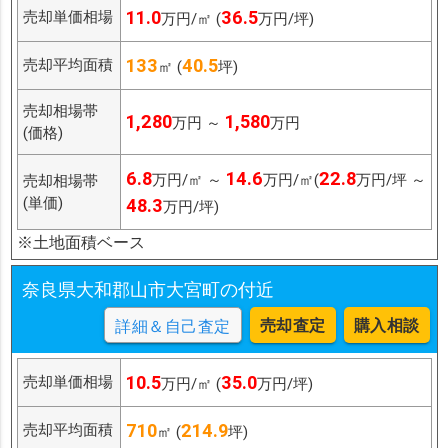
11.0
36.5
売却単価相場
万円/㎡ (
万円/坪)
133
40.5
売却平均面積
㎡ (
坪)
売却相場帯
1,280
1,580
万円 ～
万円
(価格)
6.8
14.6
22.8
万円/㎡ ～
万円/㎡(
万円/坪 ～
売却相場帯
(単価)
48.3
万円/坪)
※土地面積ベース
奈良県大和郡山市大宮町の付近
売却査定
購入相談
詳細＆自己査定
10.5
35.0
売却単価相場
万円/㎡ (
万円/坪)
710
214.9
売却平均面積
㎡ (
坪)