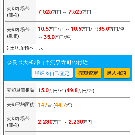
売却相場帯
7,525
7,525
万円 ～
万円
(価格)
10.5
10.5
35.0
万円/㎡ ～
万円/㎡(
万円/坪
売却相場帯
(単価)
35.0
～
万円/坪)
※土地面積ベース
奈良県大和郡山市洞泉寺町の付近
売却査定
購入相談
詳細＆自己査定
15.0
49.8
売却単価相場
万円/㎡ (
万円/坪)
147
44.7
売却平均面積
㎡ (
坪)
売却相場帯
2,230
2,230
万円 ～
万円
(価格)