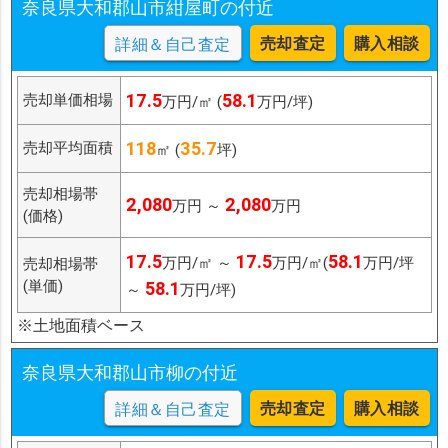
奈良県大和郡山市紺屋町の付近
売却査定
購入相談
詳細＆自己査定
17.5
58.1
売却単価相場
万円/㎡ (
万円/坪)
118
35.7
売却平均面積
㎡ (
坪)
売却相場帯
2,080
2,080
万円 ～
万円
(価格)
17.5
17.5
58.1
万円/㎡ ～
万円/㎡(
万円/坪
売却相場帯
(単価)
58.1
～
万円/坪)
※土地面積ベース
奈良県大和郡山市柳の付近
売却査定
購入相談
詳細＆自己査定