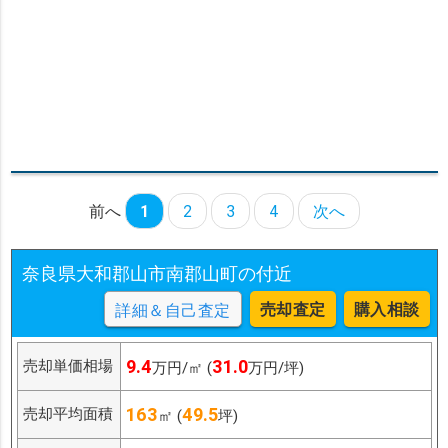
前へ
1
2
3
4
次へ
奈良県大和郡山市南郡山町の付近
売却査定
購入相談
詳細＆自己査定
9.4
31.0
売却単価相場
万円/㎡ (
万円/坪)
163
49.5
売却平均面積
㎡ (
坪)