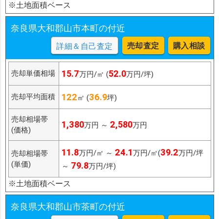
※土地面積ベース
奈良県大和郡山市本町の付近
売却査定
購入相談
詳細＆自己査定
15.7
52.0
売却単価相場
万円/㎡ (
万円/坪)
122
36.9
売却平均面積
㎡ (
坪)
売却相場帯
1,380
2,580
万円 ～
万円
(価格)
11.8
24.1
39.2
万円/㎡ ～
万円/㎡(
万円/坪
売却相場帯
(単価)
79.8
～
万円/坪)
※土地面積ベース
奈良県大和郡山市茶町の付近