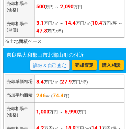
売却相場帯
500
2,090
万円 ～
万円
(価格)
3.1
14.4
10.4
万円/㎡ ～
万円/㎡(
万円/坪 ～
売却相場帯
(単価)
47.8
万円/坪)
※土地面積ベース
奈良県大和郡山市北郡山町の付近
売却査定
購入相談
詳細＆自己査定
8.4
27.9
売却単価相場
万円/㎡ (
万円/坪)
246
74.4
売却平均面積
㎡ (
坪)
売却相場帯
1,000
6,990
万円 ～
万円
(価格)
4.2
18.9
14.1
万円/㎡ ～
万円/㎡(
万円/坪 ～
売却相場帯