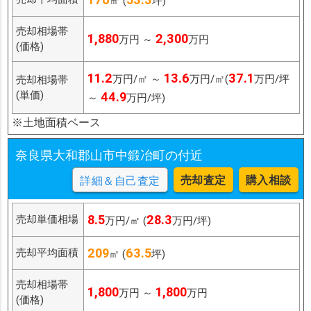
㎡ (
坪)
売却相場帯
1,880
2,300
万円 ～
万円
(価格)
11.2
13.6
37.1
万円/㎡ ～
万円/㎡(
万円/坪
売却相場帯
(単価)
44.9
～
万円/坪)
※土地面積ベース
奈良県大和郡山市中鍛冶町の付近
売却査定
購入相談
詳細＆自己査定
8.5
28.3
売却単価相場
万円/㎡ (
万円/坪)
209
63.5
売却平均面積
㎡ (
坪)
売却相場帯
1,800
1,800
万円 ～
万円
(価格)