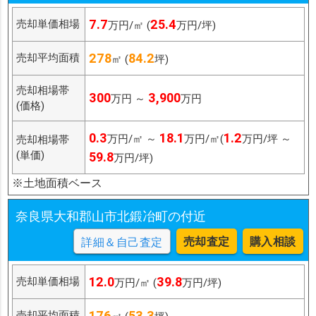
7.7
25.4
売却単価相場
万円/㎡ (
万円/坪)
278
84.2
売却平均面積
㎡ (
坪)
売却相場帯
300
3,900
万円 ～
万円
(価格)
0.3
18.1
1.2
万円/㎡ ～
万円/㎡(
万円/坪 ～
売却相場帯
(単価)
59.8
万円/坪)
※土地面積ベース
奈良県大和郡山市北鍛冶町の付近
売却査定
購入相談
詳細＆自己査定
12.0
39.8
売却単価相場
万円/㎡ (
万円/坪)
176
53.3
売却平均面積