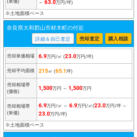
(単価)
63.0
～
万円/坪)
※土地面積ベース
奈良県大和郡山市材木町の付近
売却査定
購入相談
詳細＆自己査定
6.9
23.0
売却単価相場
万円/㎡ (
万円/坪)
215
65.1
売却平均面積
㎡ (
坪)
売却相場帯
1,500
1,500
万円 ～
万円
(価格)
6.9
6.9
23.0
万円/㎡ ～
万円/㎡(
万円/坪 ～
売却相場帯
(単価)
23.0
万円/坪)
※土地面積ベース