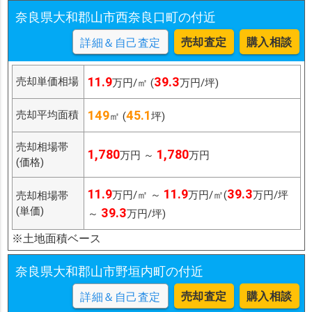
奈良県大和郡山市西奈良口町の付近
売却査定
購入相談
詳細＆自己査定
11.9
39.3
売却単価相場
万円/㎡ (
万円/坪)
149
45.1
売却平均面積
㎡ (
坪)
売却相場帯
1,780
1,780
万円 ～
万円
(価格)
11.9
11.9
39.3
万円/㎡ ～
万円/㎡(
万円/坪
売却相場帯
(単価)
39.3
～
万円/坪)
※土地面積ベース
奈良県大和郡山市野垣内町の付近
売却査定
購入相談
詳細＆自己査定