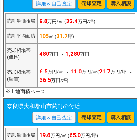
売却査定
購入相談
詳細＆自己査定
9.8
32.4
売却単価相場
万円/㎡ (
万円/坪)
105
31.7
売却平均面積
㎡ (
坪)
売却相場帯
480
1,280
万円 ～
万円
(価格)
6.5
11.0
21.7
万円/㎡ ～
万円/㎡(
万円/坪 ～
売却相場帯
(単価)
36.5
万円/坪)
※土地面積ベース
奈良県大和郡山市藺町の付近
売却査定
購入相談
詳細＆自己査定
19.6
65.0
売却単価相場
万円/㎡ (
万円/坪)