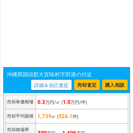
沖縄県国頭郡大宜味村字田港の付近
売却査定
購入相談
詳細＆自己査定
0.3
1.0
売却単価相場
万円/㎡ (
万円/坪)
1,739
526.1
売却平均面積
㎡ (
坪)
売却相場帯
300
1,406