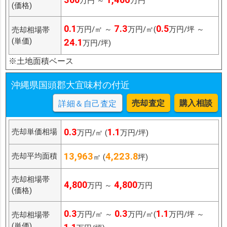
万円 ～
万円
(価格)
0.1
7.3
0.5
万円/㎡ ～
万円/㎡(
万円/坪 ～
売却相場帯
(単価)
24.1
万円/坪)
※土地面積ベース
沖縄県国頭郡大宜味村の付近
売却査定
購入相談
詳細＆自己査定
0.3
1.1
売却単価相場
万円/㎡ (
万円/坪)
13,963
4,223.8
売却平均面積
㎡ (
坪)
売却相場帯
4,800
4,800
万円 ～
万円
(価格)
0.3
0.3
1.1
万円/㎡ ～
万円/㎡(
万円/坪 ～
売却相場帯
(単価)