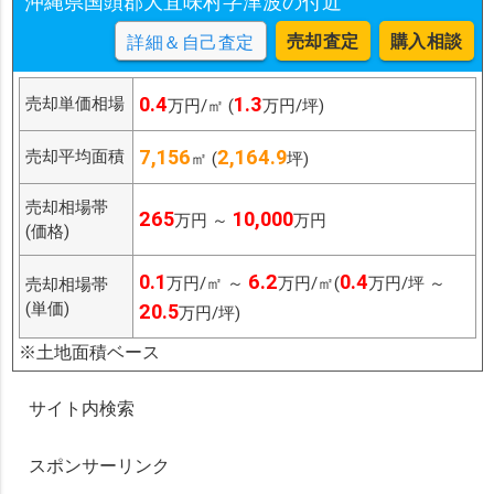
沖縄県国頭郡大宜味村字津波の付近
売却査定
購入相談
詳細＆自己査定
0.4
1.3
売却単価相場
万円/㎡ (
万円/坪)
7,156
2,164.9
売却平均面積
㎡ (
坪)
売却相場帯
265
10,000
万円 ～
万円
(価格)
0.1
6.2
0.4
万円/㎡ ～
万円/㎡(
万円/坪 ～
売却相場帯
(単価)
20.5
万円/坪)
※土地面積ベース
サイト内検索
スポンサーリンク