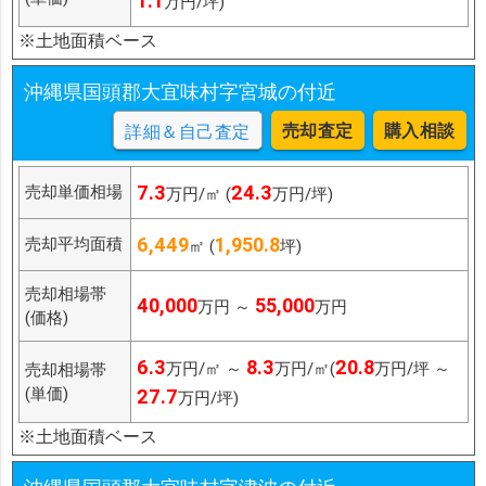
1.1
万円/坪)
※土地面積ベース
沖縄県国頭郡大宜味村字宮城の付近
売却査定
購入相談
詳細＆自己査定
7.3
24.3
売却単価相場
万円/㎡ (
万円/坪)
6,449
1,950.8
売却平均面積
㎡ (
坪)
売却相場帯
40,000
55,000
万円 ～
万円
(価格)
6.3
8.3
20.8
万円/㎡ ～
万円/㎡(
万円/坪 ～
売却相場帯
(単価)
27.7
万円/坪)
※土地面積ベース