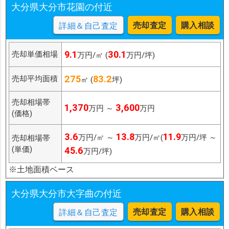
大分県大分市花園の付近
売却査定
購入相談
詳細＆自己査定
9.1
30.1
売却単価相場
万円/㎡ (
万円/坪)
275
83.2
売却平均面積
㎡ (
坪)
売却相場帯
1,370
3,600
万円 ～
万円
(価格)
3.6
13.8
11.9
万円/㎡ ～
万円/㎡(
万円/坪 ～
売却相場帯
(単価)
45.6
万円/坪)
※土地面積ベース
大分県大分市大字曲の付近
売却査定
購入相談
詳細＆自己査定