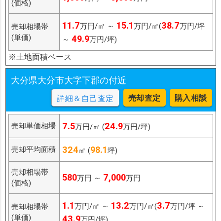
(価格)
11.7
15.1
38.7
万円/㎡ ～
万円/㎡(
万円/坪
売却相場帯
(単価)
49.9
～
万円/坪)
※土地面積ベース
大分県大分市大字下郡の付近
売却査定
購入相談
詳細＆自己査定
7.5
24.9
売却単価相場
万円/㎡ (
万円/坪)
324
98.1
売却平均面積
㎡ (
坪)
売却相場帯
580
7,000
万円 ～
万円
(価格)
1.1
13.2
3.7
万円/㎡ ～
万円/㎡(
万円/坪 ～
売却相場帯
(単価)
43.9
万円/坪)