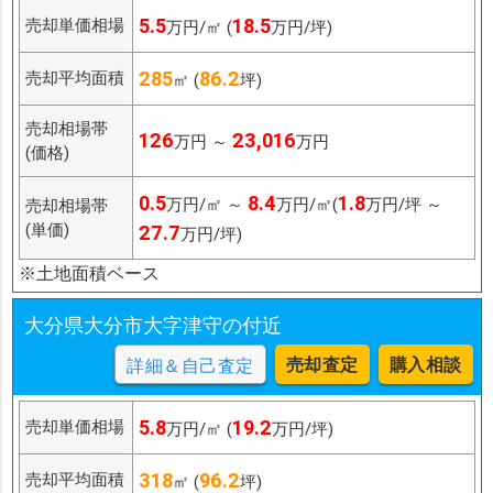
5.5
18.5
売却単価相場
万円/㎡ (
万円/坪)
285
86.2
売却平均面積
㎡ (
坪)
売却相場帯
126
23,016
万円 ～
万円
(価格)
0.5
8.4
1.8
万円/㎡ ～
万円/㎡(
万円/坪 ～
売却相場帯
(単価)
27.7
万円/坪)
※土地面積ベース
大分県大分市大字津守の付近
売却査定
購入相談
詳細＆自己査定
5.8
19.2
売却単価相場
万円/㎡ (
万円/坪)
318
96.2
売却平均面積
㎡ (
坪)