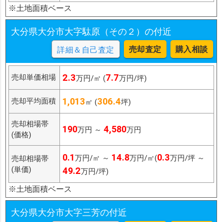
※土地面積ベース
大分県大分市大字駄原（その２）の付近
売却査定
購入相談
詳細＆自己査定
2.3
7.7
売却単価相場
万円/㎡ (
万円/坪)
1,013
306.4
売却平均面積
㎡ (
坪)
売却相場帯
190
4,580
万円 ～
万円
(価格)
0.1
14.8
0.3
万円/㎡ ～
万円/㎡(
万円/坪 ～
売却相場帯
(単価)
49.2
万円/坪)
※土地面積ベース
大分県大分市大字三芳の付近