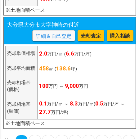
※土地面積ベース
大分県大分市大字神崎の付近
売却査定
購入相談
詳細＆自己査定
2.0
6.6
売却単価相場
万円/㎡ (
万円/坪)
458
138.6
売却平均面積
㎡ (
坪)
売却相場帯
100
9,000
万円 ～
万円
(価格)
0.1
8.3
0.5
万円/㎡ ～
万円/㎡(
万円/坪 ～
売却相場帯
(単価)
27.7
万円/坪)
※土地面積ベース