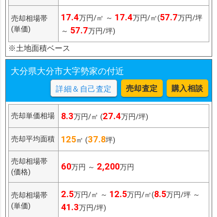
17.4
17.4
57.7
万円/㎡ ～
万円/㎡(
万円/坪
売却相場帯
(単価)
57.7
～
万円/坪)
※土地面積ベース
大分県大分市大字勢家の付近
売却査定
購入相談
詳細＆自己査定
8.3
27.4
売却単価相場
万円/㎡ (
万円/坪)
125
37.8
売却平均面積
㎡ (
坪)
売却相場帯
60
2,200
万円 ～
万円
(価格)
2.5
12.5
8.5
万円/㎡ ～
万円/㎡(
万円/坪 ～
売却相場帯
(単価)
41.3
万円/坪)