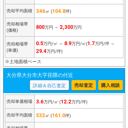
346
104.8
売却平均面積
㎡ (
坪)
売却相場帯
800
2,300
万円 ～
万円
(価格)
0.5
8.9
1.7
万円/㎡ ～
万円/㎡(
万円/坪 ～
売却相場帯
(単価)
29.4
万円/坪)
※土地面積ベース
大分県大分市大字荏隈の付近
売却査定
購入相談
詳細＆自己査定
3.6
12.2
売却単価相場
万円/㎡ (
万円/坪)
532
161.0
売却平均面積
㎡ (
坪)