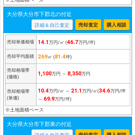
大分県大分市下郡北の付近
売却査定
購入相談
詳細＆自己査定
14.1
46.7
売却単価相場
万円/㎡ (
万円/坪)
269
81.4
売却平均面積
㎡ (
坪)
売却相場帯
1,100
8,350
万円 ～
万円
(価格)
10.4
21.1
34.6
万円/㎡ ～
万円/㎡(
万円/坪
売却相場帯
(単価)
69.9
～
万円/坪)
※土地面積ベース
大分県大分市下郡東の付近
売却査定
購入相談