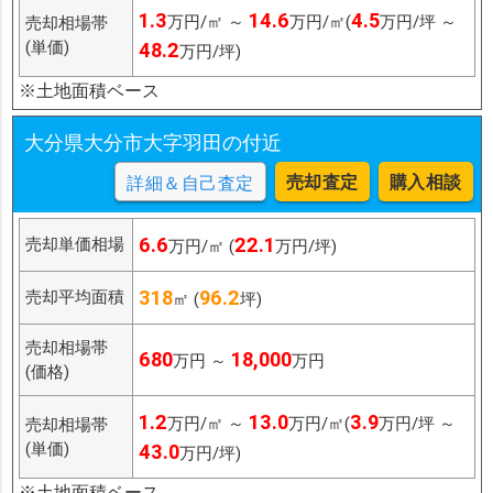
1.3
14.6
4.5
万円/㎡ ～
万円/㎡(
万円/坪 ～
売却相場帯
(単価)
48.2
万円/坪)
※土地面積ベース
大分県大分市大字羽田の付近
売却査定
購入相談
詳細＆自己査定
6.6
22.1
売却単価相場
万円/㎡ (
万円/坪)
318
96.2
売却平均面積
㎡ (
坪)
売却相場帯
680
18,000
万円 ～
万円
(価格)
1.2
13.0
3.9
万円/㎡ ～
万円/㎡(
万円/坪 ～
売却相場帯
(単価)
43.0
万円/坪)
※土地面積ベース