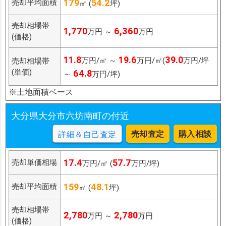
179
54.2
売却平均面積
㎡ (
坪)
売却相場帯
1,770
6,360
万円 ～
万円
(価格)
11.8
19.6
39.0
万円/㎡ ～
万円/㎡(
万円/坪
売却相場帯
(単価)
64.8
～
万円/坪)
※土地面積ベース
大分県大分市六坊南町の付近
売却査定
購入相談
詳細＆自己査定
17.4
57.7
売却単価相場
万円/㎡ (
万円/坪)
159
48.1
売却平均面積
㎡ (
坪)
売却相場帯
2,780
2,780
万円 ～
万円
(価格)