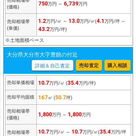
売却相場帯
750
6,739
万円 ～
万円
(価格)
1.2
13.0
4.1
万円/㎡ ～
万円/㎡(
万円/坪 ～
売却相場帯
(単価)
43.2
万円/坪)
※土地面積ベース
大分県大分市大字豊饒の付近
売却査定
購入相談
詳細＆自己査定
10.7
35.4
売却単価相場
万円/㎡ (
万円/坪)
167
50.7
売却平均面積
㎡ (
坪)
売却相場帯
1,800
1,800
万円 ～
万円
(価格)
10.7
10.7
35.4
万円/㎡ ～
万円/㎡(
万円/坪
売却相場帯