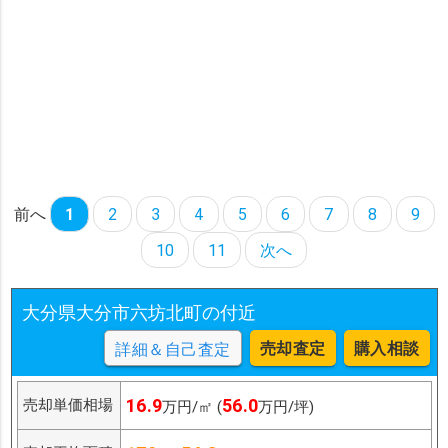
前へ
1
2
3
4
5
6
7
8
9
10
11
次へ
大分県大分市六坊北町の付近
売却査定
購入相談
詳細＆自己査定
16.9
56.0
売却単価相場
万円/㎡ (
万円/坪)