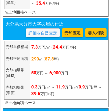
(単価)
35.4
～
万円/坪)
※土地面積ベース
大分県大分市大字羽屋の付近
売却査定
購入相談
詳細＆自己査定
7.3
24.4
売却単価相場
万円/㎡ (
万円/坪)
290
87.8
売却平均面積
㎡ (
坪)
売却相場帯
50
6,900
万円 ～
万円
(価格)
0.3
11.9
0.9
万円/㎡ ～
万円/㎡(
万円/坪 ～
売却相場帯
(単価)
39.6
万円/坪)
※土地面積ベース