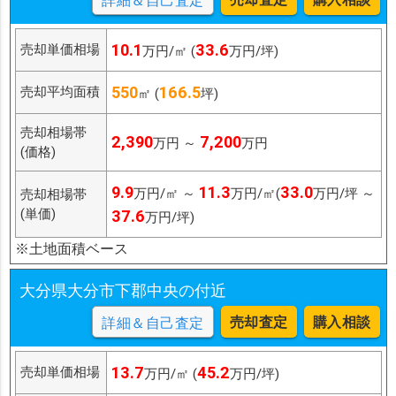
詳細＆自己査定
10.1
33.6
売却単価相場
万円/㎡ (
万円/坪)
550
166.5
売却平均面積
㎡ (
坪)
売却相場帯
2,390
7,200
万円 ～
万円
(価格)
9.9
11.3
33.0
万円/㎡ ～
万円/㎡(
万円/坪 ～
売却相場帯
(単価)
37.6
万円/坪)
※土地面積ベース
大分県大分市下郡中央の付近
売却査定
購入相談
詳細＆自己査定
13.7
45.2
売却単価相場
万円/㎡ (
万円/坪)