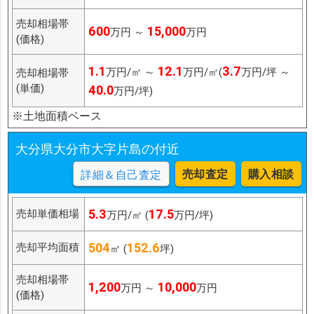
売却相場帯
600
15,000
万円 ～
万円
(価格)
1.1
12.1
3.7
万円/㎡ ～
万円/㎡(
万円/坪 ～
売却相場帯
(単価)
40.0
万円/坪)
※土地面積ベース
大分県大分市大字片島の付近
売却査定
購入相談
詳細＆自己査定
5.3
17.5
売却単価相場
万円/㎡ (
万円/坪)
504
152.6
売却平均面積
㎡ (
坪)
売却相場帯
1,200
10,000
万円 ～
万円
(価格)