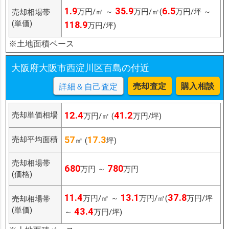
1.9
35.9
6.5
万円/㎡ ～
万円/㎡(
万円/坪 ～
売却相場帯
(単価)
118.9
万円/坪)
※土地面積ベース
大阪府大阪市西淀川区百島の付近
売却査定
購入相談
詳細＆自己査定
12.4
41.2
売却単価相場
万円/㎡ (
万円/坪)
57
17.3
売却平均面積
㎡ (
坪)
売却相場帯
680
780
万円 ～
万円
(価格)
11.4
13.1
37.8
万円/㎡ ～
万円/㎡(
万円/坪
売却相場帯
(単価)
43.4
～
万円/坪)