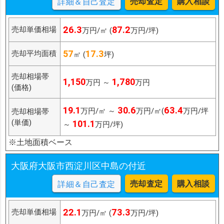
売却査定
購入相談
詳細＆自己査定
26.3
87.2
売却単価相場
万円/㎡ (
万円/坪)
57
17.3
売却平均面積
㎡ (
坪)
売却相場帯
1,150
1,780
万円 ～
万円
(価格)
19.1
30.6
63.4
万円/㎡ ～
万円/㎡(
万円/坪
売却相場帯
(単価)
101.1
～
万円/坪)
※土地面積ベース
大阪府大阪市西淀川区中島の付近
売却査定
購入相談
詳細＆自己査定
22.1
73.3
売却単価相場
万円/㎡ (
万円/坪)