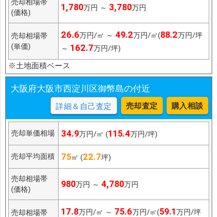
売却相場帯
1,780
3,780
万円 ～
万円
(価格)
26.6
49.2
88.2
万円/㎡ ～
万円/㎡(
万円/坪
売却相場帯
(単価)
162.7
～
万円/坪)
※土地面積ベース
大阪府大阪市西淀川区御幣島の付近
売却査定
購入相談
詳細＆自己査定
34.9
115.4
売却単価相場
万円/㎡ (
万円/坪)
75
22.7
売却平均面積
㎡ (
坪)
売却相場帯
980
4,780
万円 ～
万円
(価格)
17.8
75.6
59.1
万円/㎡ ～
万円/㎡(
万円/坪
売却相場帯