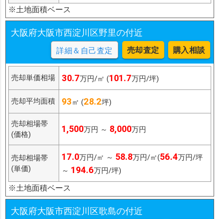
※土地面積ベース
大阪府大阪市西淀川区野里の付近
売却査定
購入相談
詳細＆自己査定
30.7
101.7
売却単価相場
万円/㎡ (
万円/坪)
93
28.2
売却平均面積
㎡ (
坪)
売却相場帯
1,500
8,000
万円 ～
万円
(価格)
17.0
58.8
56.4
万円/㎡ ～
万円/㎡(
万円/坪
売却相場帯
(単価)
194.6
～
万円/坪)
※土地面積ベース
大阪府大阪市西淀川区歌島の付近