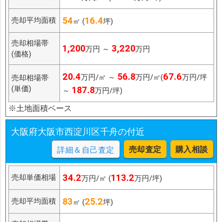
54
16.4
売却平均面積
㎡ (
坪)
売却相場帯
1,200
3,220
万円 ～
万円
(価格)
20.4
56.8
67.6
万円/㎡ ～
万円/㎡(
万円/坪
売却相場帯
(単価)
187.8
～
万円/坪)
※土地面積ベース
大阪府大阪市西淀川区千舟の付近
売却査定
購入相談
詳細＆自己査定
34.2
113.2
売却単価相場
万円/㎡ (
万円/坪)
83
25.2
売却平均面積
㎡ (
坪)