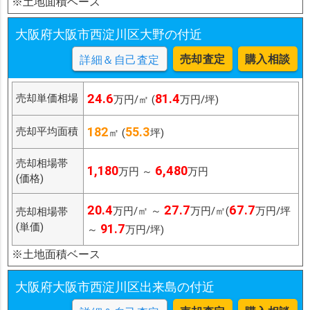
※土地面積ベース
大阪府大阪市西淀川区大野の付近
売却査定
購入相談
詳細＆自己査定
24.6
81.4
売却単価相場
万円/㎡ (
万円/坪)
182
55.3
売却平均面積
㎡ (
坪)
売却相場帯
1,180
6,480
万円 ～
万円
(価格)
20.4
27.7
67.7
万円/㎡ ～
万円/㎡(
万円/坪
売却相場帯
(単価)
91.7
～
万円/坪)
※土地面積ベース
大阪府大阪市西淀川区出来島の付近