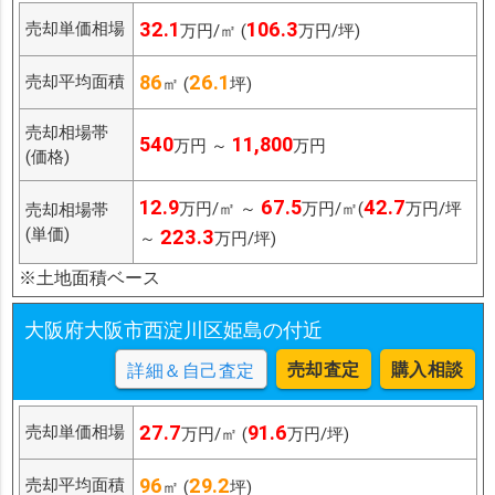
32.1
106.3
売却単価相場
万円/㎡ (
万円/坪)
86
26.1
売却平均面積
㎡ (
坪)
売却相場帯
540
11,800
万円 ～
万円
(価格)
12.9
67.5
42.7
万円/㎡ ～
万円/㎡(
万円/坪
売却相場帯
(単価)
223.3
～
万円/坪)
※土地面積ベース
大阪府大阪市西淀川区姫島の付近
売却査定
購入相談
詳細＆自己査定
27.7
91.6
売却単価相場
万円/㎡ (
万円/坪)
96
29.2
売却平均面積
㎡ (
坪)