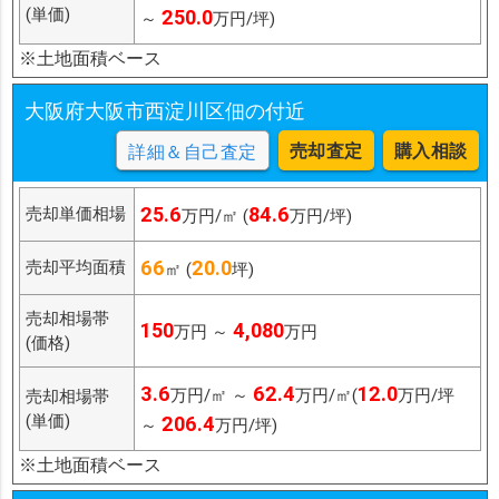
(単価)
250.0
～
万円/坪)
※土地面積ベース
大阪府大阪市西淀川区佃の付近
売却査定
購入相談
詳細＆自己査定
25.6
84.6
売却単価相場
万円/㎡ (
万円/坪)
66
20.0
売却平均面積
㎡ (
坪)
売却相場帯
150
4,080
万円 ～
万円
(価格)
3.6
62.4
12.0
万円/㎡ ～
万円/㎡(
万円/坪
売却相場帯
(単価)
206.4
～
万円/坪)
※土地面積ベース