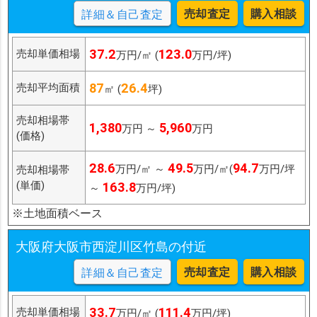
売却査定
購入相談
詳細＆自己査定
37.2
123.0
売却単価相場
万円/㎡ (
万円/坪)
87
26.4
売却平均面積
㎡ (
坪)
売却相場帯
1,380
5,960
万円 ～
万円
(価格)
28.6
49.5
94.7
万円/㎡ ～
万円/㎡(
万円/坪
売却相場帯
(単価)
163.8
～
万円/坪)
※土地面積ベース
大阪府大阪市西淀川区竹島の付近
売却査定
購入相談
詳細＆自己査定
33.7
111.4
売却単価相場
万円/㎡ (
万円/坪)