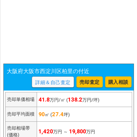
大阪府大阪市西淀川区柏里の付近
売却査定
購入相談
詳細＆自己査定
41.8
138.2
売却単価相場
万円/㎡ (
万円/坪)
90
27.4
売却平均面積
㎡ (
坪)
売却相場帯
1,420
19,800
万円 ～
万円
(価格)