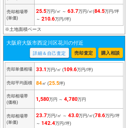
25.5
63.7
84.5
万円/㎡ ～
万円/㎡(
万円/坪
売却相場帯
(単価)
210.6
～
万円/坪)
※土地面積ベース
大阪府大阪市西淀川区花川の付近
売却査定
購入相談
詳細＆自己査定
33.1
109.6
売却単価相場
万円/㎡ (
万円/坪)
84
25.5
売却平均面積
㎡ (
坪)
売却相場帯
1,580
4,780
万円 ～
万円
(価格)
23.7
43.0
78.6
万円/㎡ ～
万円/㎡(
万円/坪
売却相場帯
(単価)
142.4
～
万円/坪)