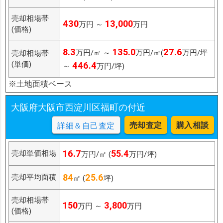
売却相場帯
430
13,000
万円 ～
万円
(価格)
8.3
135.0
27.6
万円/㎡ ～
万円/㎡(
万円/坪
売却相場帯
(単価)
446.4
～
万円/坪)
※土地面積ベース
大阪府大阪市西淀川区福町の付近
売却査定
購入相談
詳細＆自己査定
16.7
55.4
売却単価相場
万円/㎡ (
万円/坪)
84
25.6
売却平均面積
㎡ (
坪)
売却相場帯
150
3,800
万円 ～
万円
(価格)