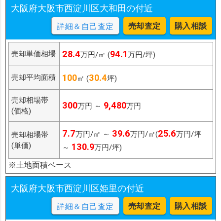
大阪府大阪市西淀川区大和田の付近
売却査定
購入相談
詳細＆自己査定
28.4
94.1
売却単価相場
万円/㎡ (
万円/坪)
100
30.4
売却平均面積
㎡ (
坪)
売却相場帯
300
9,480
万円 ～
万円
(価格)
7.7
39.6
25.6
万円/㎡ ～
万円/㎡(
万円/坪
売却相場帯
(単価)
130.9
～
万円/坪)
※土地面積ベース
大阪府大阪市西淀川区姫里の付近
売却査定
購入相談
詳細＆自己査定