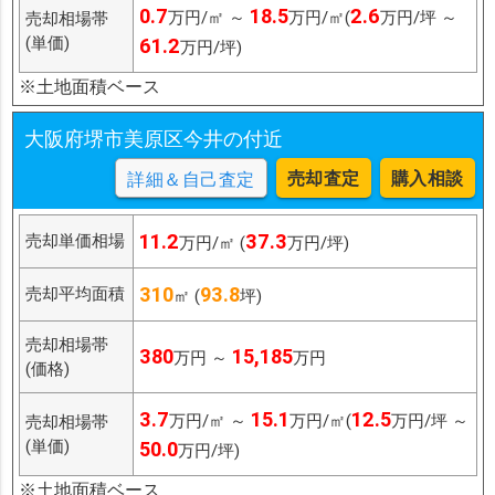
0.7
18.5
2.6
万円/㎡ ～
万円/㎡(
万円/坪 ～
売却相場帯
(単価)
61.2
万円/坪)
※土地面積ベース
大阪府堺市美原区今井の付近
売却査定
購入相談
詳細＆自己査定
11.2
37.3
売却単価相場
万円/㎡ (
万円/坪)
310
93.8
売却平均面積
㎡ (
坪)
売却相場帯
380
15,185
万円 ～
万円
(価格)
3.7
15.1
12.5
万円/㎡ ～
万円/㎡(
万円/坪 ～
売却相場帯
(単価)
50.0
万円/坪)
※土地面積ベース