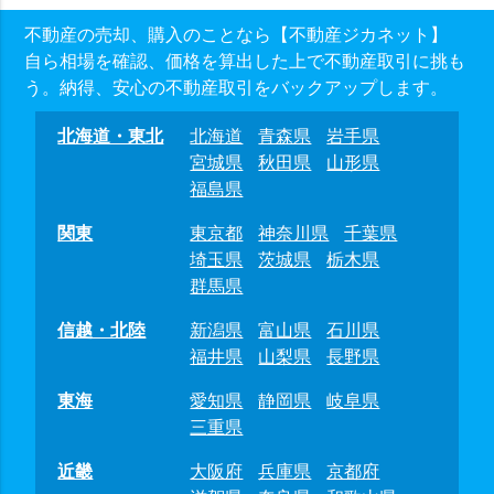
不動産の売却、購入のことなら【不動産ジカネット】
自ら相場を確認、価格を算出した上で不動産取引に挑も
う。納得、安心の不動産取引をバックアップします。
北海道・東北
北海道
青森県
岩手県
宮城県
秋田県
山形県
福島県
関東
東京都
神奈川県
千葉県
埼玉県
茨城県
栃木県
群馬県
信越・北陸
新潟県
富山県
石川県
福井県
山梨県
長野県
東海
愛知県
静岡県
岐阜県
三重県
近畿
大阪府
兵庫県
京都府