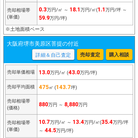
0.3
18.1
1.1
万円/㎡ ～
万円/㎡(
万円/坪 ～
売却相場帯
(単価)
59.9
万円/坪)
※土地面積ベース
大阪府堺市美原区菩提の付近
売却査定
購入相談
詳細＆自己査定
13.0
43.0
売却単価相場
万円/㎡ (
万円/坪)
475
143.7
売却平均面積
㎡ (
坪)
売却相場帯
880
8,880
万円 ～
万円
(価格)
10.7
13.4
35.4
万円/㎡ ～
万円/㎡(
万円/坪
売却相場帯
(単価)
44.5
～
万円/坪)