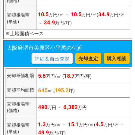
(価格)
10.5
10.5
34.9
万円/㎡ ～
万円/㎡(
万円/坪
売却相場帯
(単価)
34.9
～
万円/坪)
※土地面積ベース
大阪府堺市美原区小平尾の付近
売却査定
購入相談
詳細＆自己査定
5.6
18.7
売却単価相場
万円/㎡ (
万円/坪)
645
195.2
売却平均面積
㎡ (
坪)
売却相場帯
490
6,382
万円 ～
万円
(価格)
1.3
15.1
4.5
万円/㎡ ～
万円/㎡(
万円/坪 ～
売却相場帯
(単価)
49.9
万円/坪)