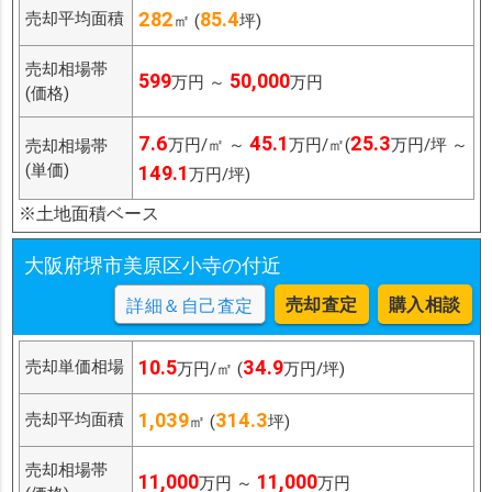
282
85.4
売却平均面積
㎡ (
坪)
売却相場帯
599
50,000
万円 ～
万円
(価格)
7.6
45.1
25.3
万円/㎡ ～
万円/㎡(
万円/坪 ～
売却相場帯
(単価)
149.1
万円/坪)
※土地面積ベース
大阪府堺市美原区小寺の付近
売却査定
購入相談
詳細＆自己査定
10.5
34.9
売却単価相場
万円/㎡ (
万円/坪)
1,039
314.3
売却平均面積
㎡ (
坪)
売却相場帯
11,000
11,000
万円 ～
万円