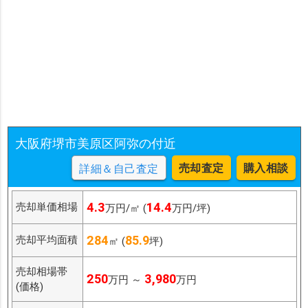
大阪府堺市美原区阿弥の付近
売却査定
購入相談
詳細＆自己査定
4.3
14.4
売却単価相場
万円/㎡ (
万円/坪)
284
85.9
売却平均面積
㎡ (
坪)
売却相場帯
250
3,980
万円 ～
万円
(価格)