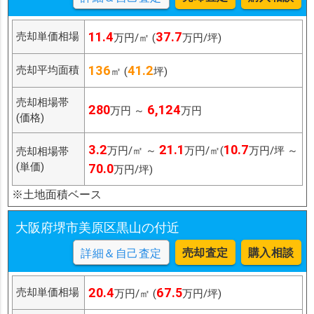
11.4
37.7
売却単価相場
万円/㎡ (
万円/坪)
136
41.2
売却平均面積
㎡ (
坪)
売却相場帯
280
6,124
万円 ～
万円
(価格)
3.2
21.1
10.7
万円/㎡ ～
万円/㎡(
万円/坪 ～
売却相場帯
(単価)
70.0
万円/坪)
※土地面積ベース
大阪府堺市美原区黒山の付近
売却査定
購入相談
詳細＆自己査定
20.4
67.5
売却単価相場
万円/㎡ (
万円/坪)