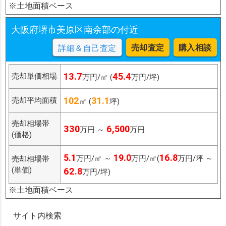
※土地面積ベース
大阪府堺市美原区南余部の付近
売却査定
購入相談
詳細＆自己査定
13.7
45.4
売却単価相場
万円/㎡ (
万円/坪)
102
31.1
売却平均面積
㎡ (
坪)
売却相場帯
330
6,500
万円 ～
万円
(価格)
5.1
19.0
16.8
万円/㎡ ～
万円/㎡(
万円/坪 ～
売却相場帯
(単価)
62.8
万円/坪)
※土地面積ベース
サイト内検索