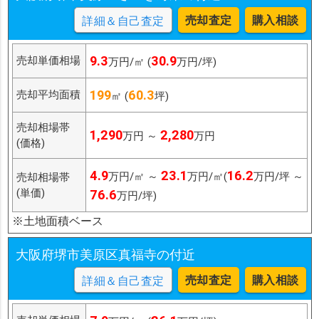
売却査定
購入相談
詳細＆自己査定
9.3
30.9
売却単価相場
万円/㎡ (
万円/坪)
199
60.3
売却平均面積
㎡ (
坪)
売却相場帯
1,290
2,280
万円 ～
万円
(価格)
4.9
23.1
16.2
万円/㎡ ～
万円/㎡(
万円/坪 ～
売却相場帯
(単価)
76.6
万円/坪)
※土地面積ベース
大阪府堺市美原区真福寺の付近
売却査定
購入相談
詳細＆自己査定