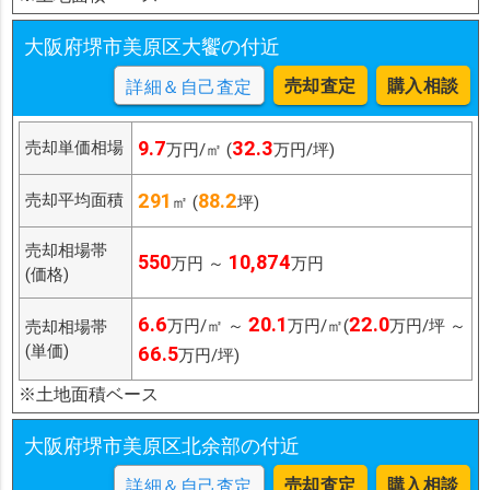
大阪府堺市美原区大饗の付近
売却査定
購入相談
詳細＆自己査定
9.7
32.3
売却単価相場
万円/㎡ (
万円/坪)
291
88.2
売却平均面積
㎡ (
坪)
売却相場帯
550
10,874
万円 ～
万円
(価格)
6.6
20.1
22.0
万円/㎡ ～
万円/㎡(
万円/坪 ～
売却相場帯
(単価)
66.5
万円/坪)
※土地面積ベース
大阪府堺市美原区北余部の付近
売却査定
購入相談
詳細＆自己査定