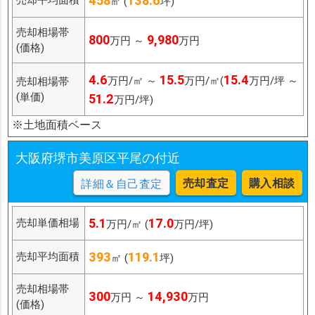
458
138.6
㎡ (
坪)
売却相場帯
800
9,980
万円 ～
万円
(価格)
4.6
15.5
15.4
万円/㎡ ～
万円/㎡(
万円/坪 ～
売却相場帯
(単価)
51.2
万円/坪)
※土地面積ベース
大阪府堺市美原区平尾の付近
売却査定
購入相談
詳細＆自己査定
5.1
17.0
売却単価相場
万円/㎡ (
万円/坪)
393
119.1
売却平均面積
㎡ (
坪)
売却相場帯
300
14,930
万円 ～
万円
(価格)