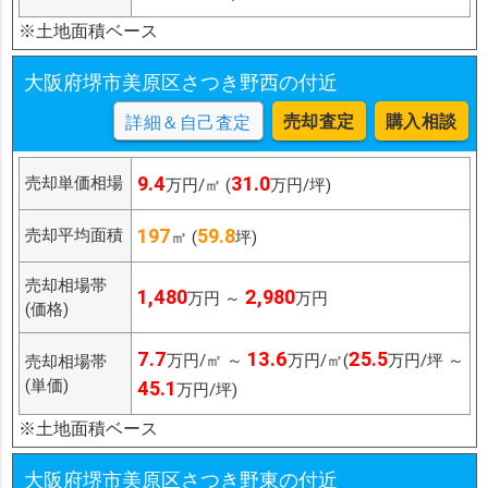
※土地面積ベース
大阪府堺市美原区さつき野西の付近
売却査定
購入相談
詳細＆自己査定
9.4
31.0
売却単価相場
万円/㎡ (
万円/坪)
197
59.8
売却平均面積
㎡ (
坪)
売却相場帯
1,480
2,980
万円 ～
万円
(価格)
7.7
13.6
25.5
万円/㎡ ～
万円/㎡(
万円/坪 ～
売却相場帯
(単価)
45.1
万円/坪)
※土地面積ベース
大阪府堺市美原区さつき野東の付近