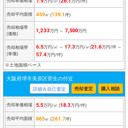
7.9
26.1
売却単価相場
万円/㎡ (
万円/坪)
459
139.1
売却平均面積
㎡ (
坪)
売却相場帯
1,233
7,500
万円 ～
万円
(価格)
6.5
17.3
21.6
万円/㎡ ～
万円/㎡(
万円/坪 ～
売却相場帯
(単価)
57.4
万円/坪)
※土地面積ベース
大阪府堺市美原区菅生の付近
売却査定
購入相談
詳細＆自己査定
5.5
18.3
売却単価相場
万円/㎡ (
万円/坪)
865
261.7
売却平均面積
㎡ (
坪)