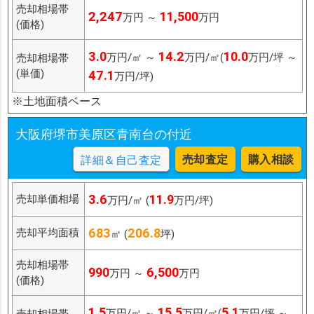
売却相場帯
2,247
11,500
万円 ～
万円
(価格)
3.0
14.2
10.0
万円/㎡ ～
万円/㎡(
万円/坪 ～
売却相場帯
(単価)
47.1
万円/坪)
※土地面積ベース
大阪府堺市美原区青南台の付近
売却査定
購入相談
詳細＆自己査定
3.6
11.9
売却単価相場
万円/㎡ (
万円/坪)
683
206.8
売却平均面積
㎡ (
坪)
売却相場帯
990
6,500
万円 ～
万円
(価格)
1.5
15.5
5.1
万円/㎡ ～
万円/㎡(
万円/坪 ～
売却相場帯