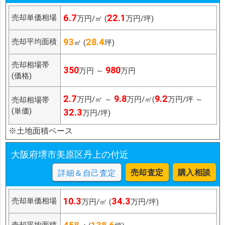
6.7
22.1
売却単価相場
万円/㎡ (
万円/坪)
93
28.4
売却平均面積
㎡ (
坪)
売却相場帯
350
980
万円 ～
万円
(価格)
2.7
9.8
9.2
万円/㎡ ～
万円/㎡(
万円/坪 ～
売却相場帯
(単価)
32.3
万円/坪)
※土地面積ベース
大阪府堺市美原区丹上の付近
売却査定
購入相談
詳細＆自己査定
10.3
34.3
売却単価相場
万円/㎡ (
万円/坪)
売却平均面積