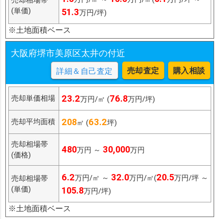
(単価)
51.3
万円/坪)
※土地面積ベース
大阪府堺市美原区太井の付近
売却査定
購入相談
詳細＆自己査定
23.2
76.8
売却単価相場
万円/㎡ (
万円/坪)
208
63.2
売却平均面積
㎡ (
坪)
売却相場帯
480
30,000
万円 ～
万円
(価格)
6.2
32.0
20.5
万円/㎡ ～
万円/㎡(
万円/坪 ～
売却相場帯
(単価)
105.8
万円/坪)
※土地面積ベース