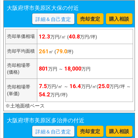
大阪府堺市美原区大保の付近
売却査定
購入相談
詳細＆自己査定
12.3
40.8
売却単価相場
万円/㎡ (
万円/坪)
261
79.0
売却平均面積
㎡ (
坪)
売却相場帯
801
18,000
万円 ～
万円
(価格)
7.5
16.4
25.0
万円/㎡ ～
万円/㎡(
万円/坪 ～
売却相場帯
(単価)
54.2
万円/坪)
※土地面積ベース
大阪府堺市美原区多治井の付近
売却査定
購入相談
詳細＆自己査定