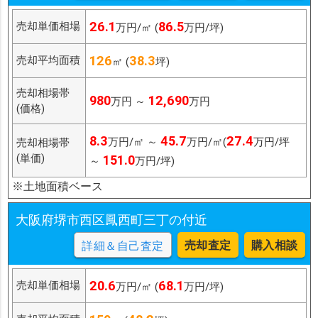
26.1
86.5
売却単価相場
万円/㎡ (
万円/坪)
126
38.3
売却平均面積
㎡ (
坪)
売却相場帯
980
12,690
万円 ～
万円
(価格)
8.3
45.7
27.4
万円/㎡ ～
万円/㎡(
万円/坪
売却相場帯
(単価)
151.0
～
万円/坪)
※土地面積ベース
大阪府堺市西区鳳西町三丁の付近
売却査定
購入相談
詳細＆自己査定
20.6
68.1
売却単価相場
万円/㎡ (
万円/坪)