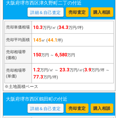
大阪府堺市西区津久野町二丁の付近
売却査定
購入相談
詳細＆自己査定
10.3
34.3
売却単価相場
万円/㎡ (
万円/坪)
145
44.1
売却平均面積
㎡ (
坪)
売却相場帯
150
6,580
万円 ～
万円
(価格)
1.2
23.3
3.9
万円/㎡ ～
万円/㎡(
万円/坪 ～
売却相場帯
(単価)
77.3
万円/坪)
※土地面積ベース
大阪府堺市西区鶴田町の付近
売却査定
購入相談
詳細＆自己査定