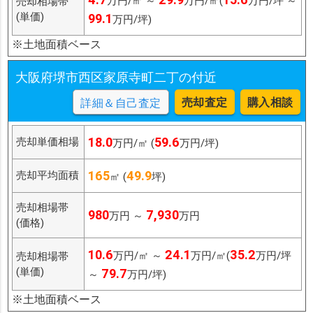
万円/㎡ ～
万円/㎡(
万円/坪 ～
売却相場帯
(単価)
99.1
万円/坪)
※土地面積ベース
大阪府堺市西区家原寺町二丁の付近
売却査定
購入相談
詳細＆自己査定
18.0
59.6
売却単価相場
万円/㎡ (
万円/坪)
165
49.9
売却平均面積
㎡ (
坪)
売却相場帯
980
7,930
万円 ～
万円
(価格)
10.6
24.1
35.2
万円/㎡ ～
万円/㎡(
万円/坪
売却相場帯
(単価)
79.7
～
万円/坪)
※土地面積ベース