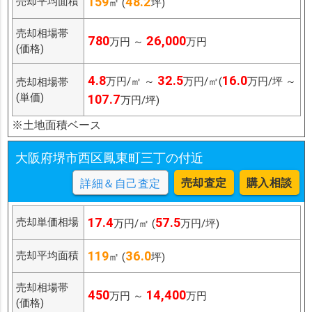
159
48.2
売却平均面積
㎡ (
坪)
売却相場帯
780
26,000
万円 ～
万円
(価格)
4.8
32.5
16.0
万円/㎡ ～
万円/㎡(
万円/坪 ～
売却相場帯
(単価)
107.7
万円/坪)
※土地面積ベース
大阪府堺市西区鳳東町三丁の付近
売却査定
購入相談
詳細＆自己査定
17.4
57.5
売却単価相場
万円/㎡ (
万円/坪)
119
36.0
売却平均面積
㎡ (
坪)
売却相場帯
450
14,400
万円 ～
万円
(価格)