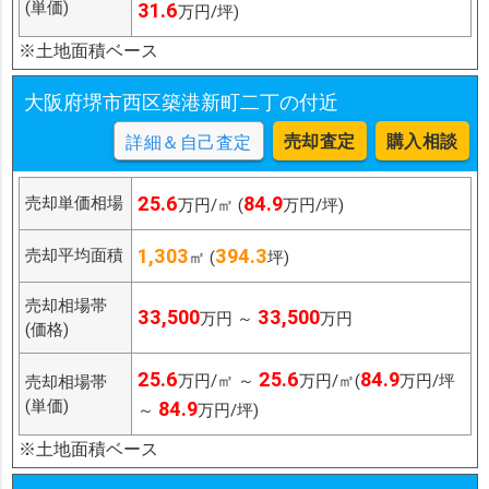
(単価)
31.6
万円/坪)
※土地面積ベース
大阪府堺市西区築港新町二丁の付近
売却査定
購入相談
詳細＆自己査定
25.6
84.9
売却単価相場
万円/㎡ (
万円/坪)
1,303
394.3
売却平均面積
㎡ (
坪)
売却相場帯
33,500
33,500
万円 ～
万円
(価格)
25.6
25.6
84.9
万円/㎡ ～
万円/㎡(
万円/坪
売却相場帯
(単価)
84.9
～
万円/坪)
※土地面積ベース