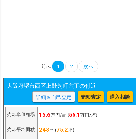
前へ
1
2
次へ
大阪府堺市西区上野芝町六丁の付近
売却査定
購入相談
詳細＆自己査定
16.6
55.1
売却単価相場
万円/㎡ (
万円/坪)
248
75.2
売却平均面積
㎡ (
坪)