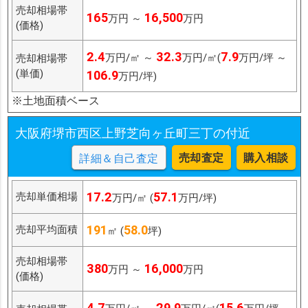
売却相場帯
165
16,500
万円 ～
万円
(価格)
2.4
32.3
7.9
万円/㎡ ～
万円/㎡(
万円/坪 ～
売却相場帯
(単価)
106.9
万円/坪)
※土地面積ベース
大阪府堺市西区上野芝向ヶ丘町三丁の付近
売却査定
購入相談
詳細＆自己査定
17.2
57.1
売却単価相場
万円/㎡ (
万円/坪)
191
58.0
売却平均面積
㎡ (
坪)
売却相場帯
380
16,000
万円 ～
万円
(価格)
4.7
29.9
15.6