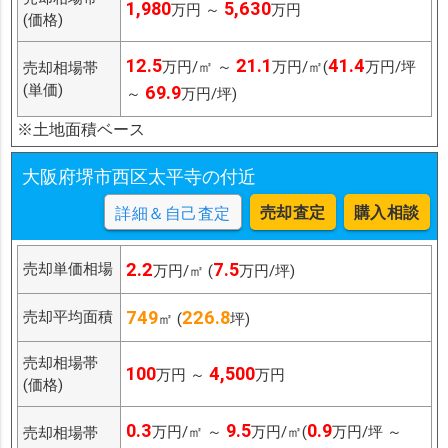
1,980
5,630
万円 ～
万円
(価格)
12.5
21.1
41.4
万円/㎡ ～
万円/㎡(
万円/坪
売却相場帯
(単価)
69.9
～
万円/坪)
※土地面積ベース
大阪府堺市西区太平寺の付近
売却査定
購入相談
詳細＆自己査定
2.2
7.5
売却単価相場
万円/㎡ (
万円/坪)
749
226.8
売却平均面積
㎡ (
坪)
売却相場帯
100
4,500
万円 ～
万円
(価格)
0.3
9.5
0.9
万円/㎡ ～
万円/㎡(
万円/坪 ～
売却相場帯