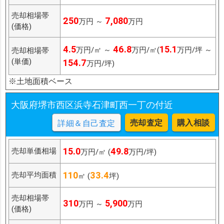
売却相場帯
250
7,080
万円 ～
万円
(価格)
4.5
46.8
15.1
万円/㎡ ～
万円/㎡(
万円/坪 ～
売却相場帯
(単価)
154.7
万円/坪)
※土地面積ベース
大阪府堺市西区浜寺石津町西一丁の付近
売却査定
購入相談
詳細＆自己査定
15.0
49.8
売却単価相場
万円/㎡ (
万円/坪)
110
33.4
売却平均面積
㎡ (
坪)
売却相場帯
310
5,900
万円 ～
万円
(価格)