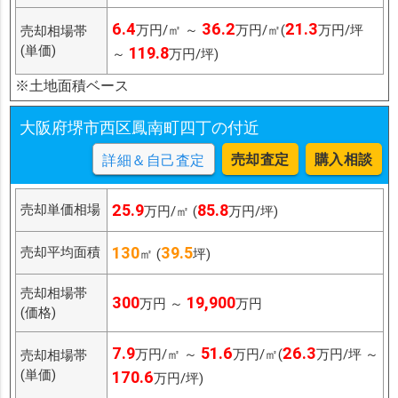
6.4
36.2
21.3
万円/㎡ ～
万円/㎡(
万円/坪
売却相場帯
(単価)
119.8
～
万円/坪)
※土地面積ベース
大阪府堺市西区鳳南町四丁の付近
売却査定
購入相談
詳細＆自己査定
25.9
85.8
売却単価相場
万円/㎡ (
万円/坪)
130
39.5
売却平均面積
㎡ (
坪)
売却相場帯
300
19,900
万円 ～
万円
(価格)
7.9
51.6
26.3
万円/㎡ ～
万円/㎡(
万円/坪 ～
売却相場帯
(単価)
170.6
万円/坪)