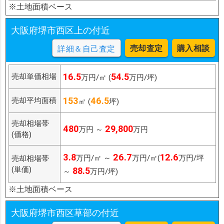
※土地面積ベース
大阪府堺市西区上の付近
売却査定
購入相談
詳細＆自己査定
16.5
54.5
売却単価相場
万円/㎡ (
万円/坪)
153
46.5
売却平均面積
㎡ (
坪)
売却相場帯
480
29,800
万円 ～
万円
(価格)
3.8
26.7
12.6
万円/㎡ ～
万円/㎡(
万円/坪
売却相場帯
(単価)
88.5
～
万円/坪)
※土地面積ベース
大阪府堺市西区草部の付近