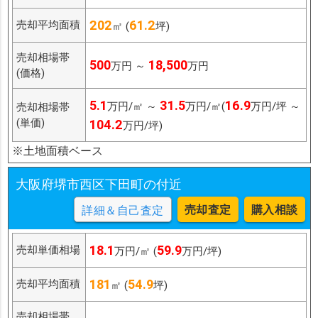
202
61.2
売却平均面積
㎡ (
坪)
売却相場帯
500
18,500
万円 ～
万円
(価格)
5.1
31.5
16.9
万円/㎡ ～
万円/㎡(
万円/坪 ～
売却相場帯
(単価)
104.2
万円/坪)
※土地面積ベース
大阪府堺市西区下田町の付近
売却査定
購入相談
詳細＆自己査定
18.1
59.9
売却単価相場
万円/㎡ (
万円/坪)
181
54.9
売却平均面積
㎡ (
坪)
売却相場帯