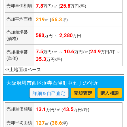
7.8
25.8
売却単価相場
万円/㎡ (
万円/坪)
219
66.3
売却平均面積
㎡ (
坪)
売却相場帯
580
2,280
万円 ～
万円
(価格)
7.5
10.6
24.9
万円/㎡ ～
万円/㎡(
万円/坪 ～
売却相場帯
(単価)
35.3
万円/坪)
※土地面積ベース
大阪府堺市西区浜寺石津町中五丁の付近
売却査定
購入相談
詳細＆自己査定
13.1
43.5
売却単価相場
万円/㎡ (
万円/坪)
127
38.6
売却平均面積
㎡ (
坪)