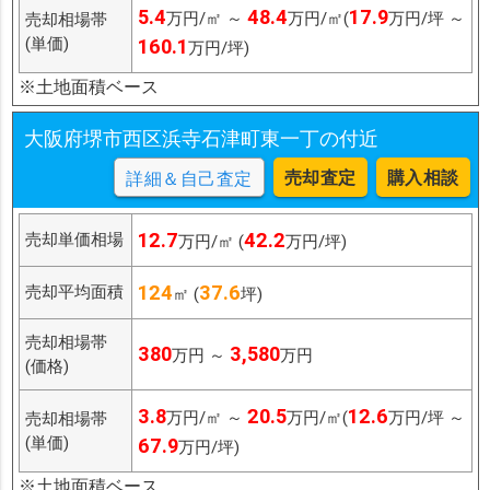
5.4
48.4
17.9
万円/㎡ ～
万円/㎡(
万円/坪 ～
売却相場帯
(単価)
160.1
万円/坪)
※土地面積ベース
大阪府堺市西区浜寺石津町東一丁の付近
売却査定
購入相談
詳細＆自己査定
12.7
42.2
売却単価相場
万円/㎡ (
万円/坪)
124
37.6
売却平均面積
㎡ (
坪)
売却相場帯
380
3,580
万円 ～
万円
(価格)
3.8
20.5
12.6
万円/㎡ ～
万円/㎡(
万円/坪 ～
売却相場帯
(単価)
67.9
万円/坪)
※土地面積ベース