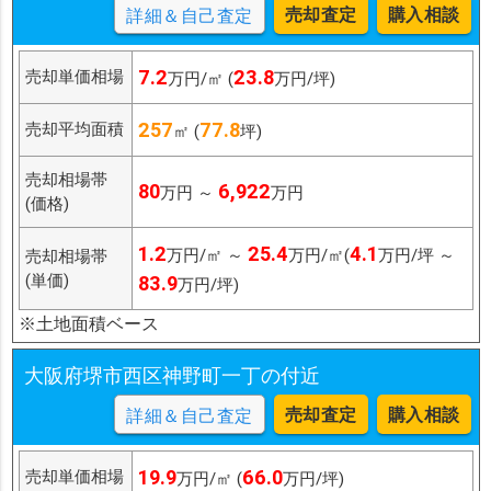
売却査定
購入相談
詳細＆自己査定
7.2
23.8
売却単価相場
万円/㎡ (
万円/坪)
257
77.8
売却平均面積
㎡ (
坪)
売却相場帯
80
6,922
万円 ～
万円
(価格)
1.2
25.4
4.1
万円/㎡ ～
万円/㎡(
万円/坪 ～
売却相場帯
(単価)
83.9
万円/坪)
※土地面積ベース
大阪府堺市西区神野町一丁の付近
売却査定
購入相談
詳細＆自己査定
19.9
66.0
売却単価相場
万円/㎡ (
万円/坪)