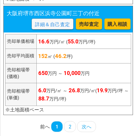
大阪府堺市西区浜寺公園町三丁の付近
売却査定
購入相談
詳細＆自己査定
16.6
55.0
売却単価相場
万円/㎡ (
万円/坪)
152
46.2
売却平均面積
㎡ (
坪)
売却相場帯
650
10,000
万円 ～
万円
(価格)
6.0
26.8
19.9
万円/㎡ ～
万円/㎡(
万円/坪 ～
売却相場帯
(単価)
88.7
万円/坪)
※土地面積ベース
前へ
1
2
次へ