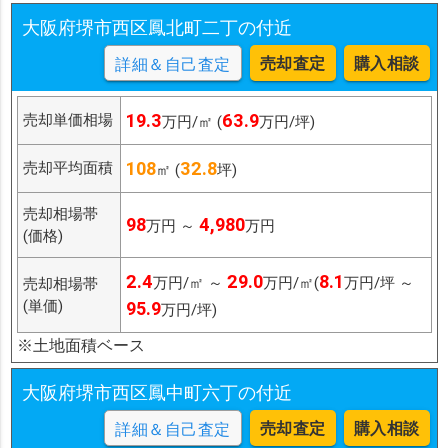
大阪府堺市西区鳳北町二丁の付近
売却査定
購入相談
詳細＆自己査定
19.3
63.9
売却単価相場
万円/㎡ (
万円/坪)
108
32.8
売却平均面積
㎡ (
坪)
売却相場帯
98
4,980
万円 ～
万円
(価格)
2.4
29.0
8.1
万円/㎡ ～
万円/㎡(
万円/坪 ～
売却相場帯
(単価)
95.9
万円/坪)
※土地面積ベース
大阪府堺市西区鳳中町六丁の付近
売却査定
購入相談
詳細＆自己査定