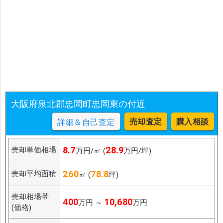
大阪府泉北郡忠岡町忠岡東の付近
売却査定
購入相談
詳細＆自己査定
8.7
28.9
売却単価相場
万円/㎡ (
万円/坪)
260
78.8
売却平均面積
㎡ (
坪)
売却相場帯
400
10,680
万円 ～
万円
(価格)