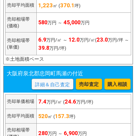
1,223
370.1
売却平均面積
㎡ (
坪)
売却相場帯
580
45,000
万円 ～
万円
(価格)
6.9
12.0
23.0
万円/㎡ ～
万円/㎡(
万円/坪 ～
売却相場帯
(単価)
39.8
万円/坪)
※土地面積ベース
大阪府泉北郡忠岡町馬瀬の付近
売却査定
購入相談
詳細＆自己査定
7.4
24.6
売却単価相場
万円/㎡ (
万円/坪)
520
157.3
売却平均面積
㎡ (
坪)
売却相場帯
280
6,900
万円 ～
万円