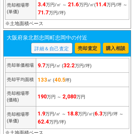
3.4
21.6
11.4
万円/㎡ ～
万円/㎡(
万円/坪 ～
売却相場帯
(単価)
71.7
万円/坪)
※土地面積ベース
大阪府泉北郡忠岡町忠岡中の付近
売却査定
購入相談
詳細＆自己査定
9.7
32.2
売却単価相場
万円/㎡ (
万円/坪)
133
40.5
売却平均面積
㎡ (
坪)
売却相場帯
190
2,080
万円 ～
万円
(価格)
1.9
18.8
6.3
万円/㎡ ～
万円/㎡(
万円/坪 ～
売却相場帯
(単価)
62.4
万円/坪)
※土地面積ベース