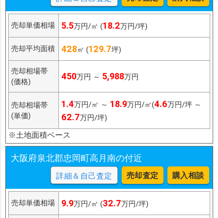
5.5
18.2
売却単価相場
万円/㎡ (
万円/坪)
428
129.7
売却平均面積
㎡ (
坪)
売却相場帯
450
5,988
万円 ～
万円
(価格)
1.4
18.9
4.6
万円/㎡ ～
万円/㎡(
万円/坪 ～
売却相場帯
(単価)
62.7
万円/坪)
※土地面積ベース
大阪府泉北郡忠岡町高月南の付近
売却査定
購入相談
詳細＆自己査定
9.9
32.7
売却単価相場
万円/㎡ (
万円/坪)