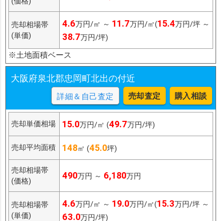
(価格)
4.6
11.7
15.4
万円/㎡ ～
万円/㎡(
万円/坪 ～
売却相場帯
(単価)
38.7
万円/坪)
※土地面積ベース
大阪府泉北郡忠岡町北出の付近
売却査定
購入相談
詳細＆自己査定
15.0
49.7
売却単価相場
万円/㎡ (
万円/坪)
148
45.0
売却平均面積
㎡ (
坪)
売却相場帯
490
6,180
万円 ～
万円
(価格)
4.6
19.0
15.3
万円/㎡ ～
万円/㎡(
万円/坪 ～
売却相場帯
(単価)
63.0
万円/坪)