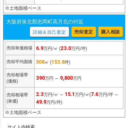
※土地面積ベース
大阪府泉北郡忠岡町高月北の付近
売却査定
購入相談
詳細＆自己査定
6.9
23.0
売却単価相場
万円/㎡ (
万円/坪)
508
153.8
売却平均面積
㎡ (
坪)
売却相場帯
390
9,800
万円 ～
万円
(価格)
2.3
15.1
7.6
万円/㎡ ～
万円/㎡(
万円/坪 ～
売却相場帯
(単価)
49.9
万円/坪)
※土地面積ベース
サイト内検索