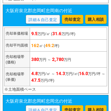
大阪府泉北郡忠岡町忠岡南の付近
売却査定
購入相談
詳細＆自己査定
9.5
31.6
売却単価相場
万円/㎡ (
万円/坪)
162
49.2
売却平均面積
㎡ (
坪)
売却相場帯
380
2,780
万円 ～
万円
(価格)
4.8
14.3
16.0
万円/㎡ ～
万円/㎡(
万円/坪 ～
売却相場帯
(単価)
47.5
万円/坪)
※土地面積ベース
大阪府泉北郡忠岡町忠岡北の付近
売却査定
購入相談
詳細＆自己査定