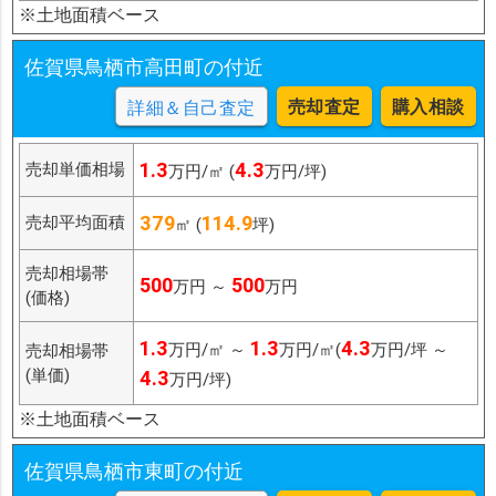
※土地面積ベース
佐賀県鳥栖市高田町の付近
売却査定
購入相談
詳細＆自己査定
1.3
4.3
売却単価相場
万円/㎡ (
万円/坪)
379
114.9
売却平均面積
㎡ (
坪)
売却相場帯
500
500
万円 ～
万円
(価格)
1.3
1.3
4.3
万円/㎡ ～
万円/㎡(
万円/坪 ～
売却相場帯
(単価)
4.3
万円/坪)
※土地面積ベース
佐賀県鳥栖市東町の付近