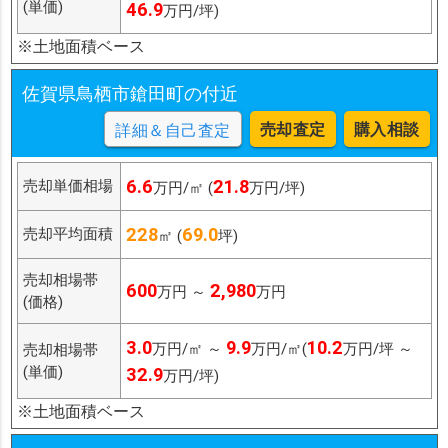
(単価)
46.9
万円/坪)
※土地面積ベース
佐賀県鳥栖市鎗田町の付近
売却査定
購入相談
詳細＆自己査定
6.6
21.8
売却単価相場
万円/㎡ (
万円/坪)
228
69.0
売却平均面積
㎡ (
坪)
売却相場帯
600
2,980
万円 ～
万円
(価格)
3.0
9.9
10.2
万円/㎡ ～
万円/㎡(
万円/坪 ～
売却相場帯
(単価)
32.9
万円/坪)
※土地面積ベース