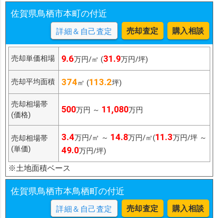
佐賀県鳥栖市本町の付近
売却査定
購入相談
詳細＆自己査定
9.6
31.9
売却単価相場
万円/㎡ (
万円/坪)
374
113.2
売却平均面積
㎡ (
坪)
売却相場帯
500
11,080
万円 ～
万円
(価格)
3.4
14.8
11.3
万円/㎡ ～
万円/㎡(
万円/坪 ～
売却相場帯
(単価)
49.0
万円/坪)
※土地面積ベース
佐賀県鳥栖市本鳥栖町の付近
売却査定
購入相談
詳細＆自己査定