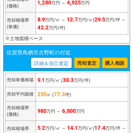
1,280
4,925
万円 ～
万円
(価格)
8.9
12.7
29.5
万円/㎡ ～
万円/㎡(
万円/坪 ～
売却相場帯
(単価)
42.2
万円/坪)
※土地面積ベース
佐賀県鳥栖市古野町の付近
売却査定
購入相談
詳細＆自己査定
9.1
30.3
売却単価相場
万円/㎡ (
万円/坪)
255
77.3
売却平均面積
㎡ (
坪)
売却相場帯
980
6,800
万円 ～
万円
(価格)
5.2
14.1
17.4
万円/㎡ ～
万円/㎡(
万円/坪 ～
売却相場帯