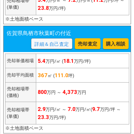
万円/㎡ ～
万円/㎡(
万円/坪 ～
売却相場帯
(単価)
23.8
万円/坪)
※土地面積ベース
佐賀県鳥栖市秋葉町の付近
売却査定
購入相談
詳細＆自己査定
5.4
18.1
売却単価相場
万円/㎡ (
万円/坪)
367
111.0
売却平均面積
㎡ (
坪)
売却相場帯
800
4,373
万円 ～
万円
(価格)
2.9
7.0
9.7
万円/㎡ ～
万円/㎡(
万円/坪 ～
売却相場帯
(単価)
23.3
万円/坪)
※土地面積ベース