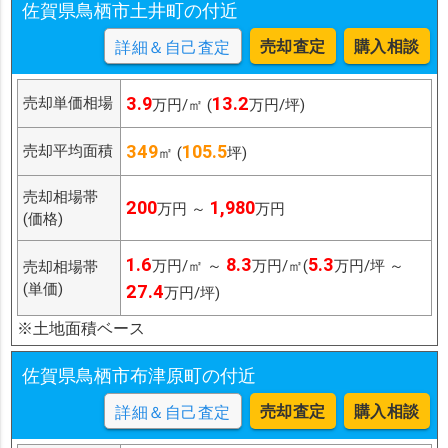
佐賀県鳥栖市土井町の付近
売却査定
購入相談
詳細＆自己査定
3.9
13.2
売却単価相場
万円/㎡ (
万円/坪)
349
105.5
売却平均面積
㎡ (
坪)
売却相場帯
200
1,980
万円 ～
万円
(価格)
1.6
8.3
5.3
万円/㎡ ～
万円/㎡(
万円/坪 ～
売却相場帯
(単価)
27.4
万円/坪)
※土地面積ベース
佐賀県鳥栖市布津原町の付近
売却査定
購入相談
詳細＆自己査定