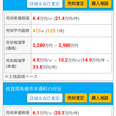
売却査定
購入相談
詳細＆自己査定
6.4
21.4
売却単価相場
万円/㎡ (
万円/坪)
413
125.1
売却平均面積
㎡ (
坪)
売却相場帯
2,280
2,980
万円 ～
万円
(価格)
4.5
10.2
14.9
万円/㎡ ～
万円/㎡(
万円/坪 ～
売却相場帯
(単価)
33.8
万円/坪)
※土地面積ベース
佐賀県鳥栖市本通町の付近
売却査定
購入相談
詳細＆自己査定
6.1
20.3
売却単価相場
万円/㎡ (
万円/坪)