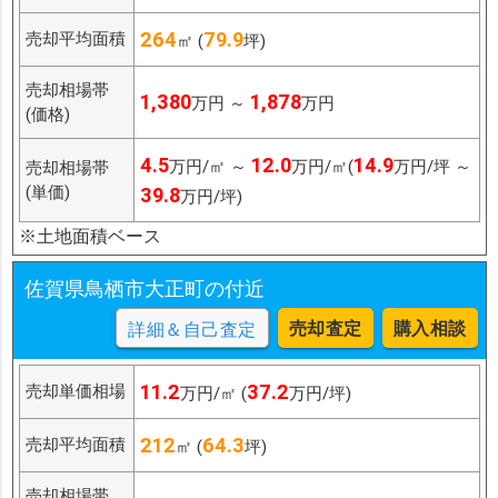
264
79.9
売却平均面積
㎡ (
坪)
売却相場帯
1,380
1,878
万円 ～
万円
(価格)
4.5
12.0
14.9
万円/㎡ ～
万円/㎡(
万円/坪 ～
売却相場帯
(単価)
39.8
万円/坪)
※土地面積ベース
佐賀県鳥栖市大正町の付近
売却査定
購入相談
詳細＆自己査定
11.2
37.2
売却単価相場
万円/㎡ (
万円/坪)
212
64.3
売却平均面積
㎡ (
坪)
売却相場帯