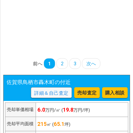
前へ
1
2
3
次へ
佐賀県鳥栖市轟木町の付近
売却査定
購入相談
詳細＆自己査定
6.0
19.8
売却単価相場
万円/㎡ (
万円/坪)
215
65.1
売却平均面積
㎡ (
坪)