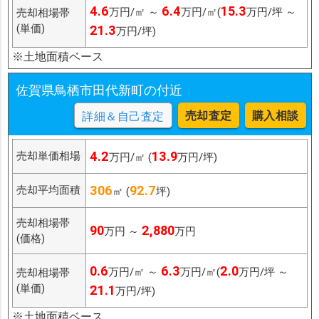
4.6
6.4
15.3
万円/㎡ ～
万円/㎡(
万円/坪 ～
売却相場帯
(単価)
21.3
万円/坪)
※土地面積ベース
佐賀県鳥栖市田代新町の付近
売却査定
購入相談
詳細＆自己査定
4.2
13.9
売却単価相場
万円/㎡ (
万円/坪)
306
92.7
売却平均面積
㎡ (
坪)
売却相場帯
90
2,880
万円 ～
万円
(価格)
0.6
6.3
2.0
万円/㎡ ～
万円/㎡(
万円/坪 ～
売却相場帯
(単価)
21.1
万円/坪)
※土地面積ベース