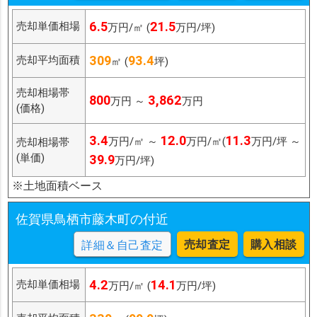
6.5
21.5
売却単価相場
万円/㎡ (
万円/坪)
309
93.4
売却平均面積
㎡ (
坪)
売却相場帯
800
3,862
万円 ～
万円
(価格)
3.4
12.0
11.3
万円/㎡ ～
万円/㎡(
万円/坪 ～
売却相場帯
(単価)
39.9
万円/坪)
※土地面積ベース
佐賀県鳥栖市藤木町の付近
売却査定
購入相談
詳細＆自己査定
4.2
14.1
売却単価相場
万円/㎡ (
万円/坪)