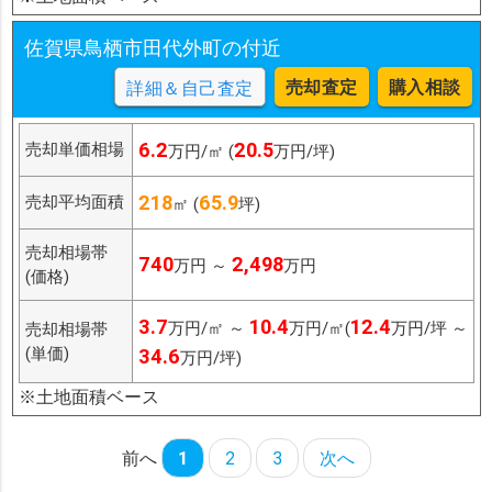
佐賀県鳥栖市田代外町の付近
売却査定
購入相談
詳細＆自己査定
6.2
20.5
売却単価相場
万円/㎡ (
万円/坪)
218
65.9
売却平均面積
㎡ (
坪)
売却相場帯
740
2,498
万円 ～
万円
(価格)
3.7
10.4
12.4
万円/㎡ ～
万円/㎡(
万円/坪 ～
売却相場帯
(単価)
34.6
万円/坪)
※土地面積ベース
前へ
1
2
3
次へ