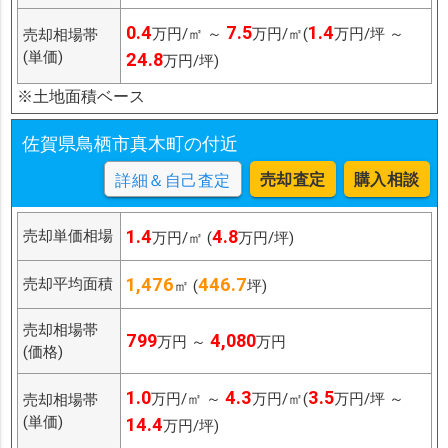
0.4
7.5
1.4
万円/㎡ ～
万円/㎡(
万円/坪 ～
売却相場帯
(単価)
24.8
万円/坪)
※土地面積ベース
佐賀県鳥栖市真木町の付近
売却査定
購入相談
詳細＆自己査定
1.4
4.8
売却単価相場
万円/㎡ (
万円/坪)
1,476
446.7
売却平均面積
㎡ (
坪)
売却相場帯
799
4,080
万円 ～
万円
(価格)
1.0
4.3
3.5
万円/㎡ ～
万円/㎡(
万円/坪 ～
売却相場帯
(単価)
14.4
万円/坪)