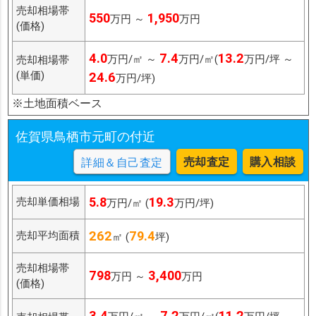
売却相場帯
550
1,950
万円 ～
万円
(価格)
4.0
7.4
13.2
万円/㎡ ～
万円/㎡(
万円/坪 ～
売却相場帯
(単価)
24.6
万円/坪)
※土地面積ベース
佐賀県鳥栖市元町の付近
売却査定
購入相談
詳細＆自己査定
5.8
19.3
売却単価相場
万円/㎡ (
万円/坪)
262
79.4
売却平均面積
㎡ (
坪)
売却相場帯
798
3,400
万円 ～
万円
(価格)
3.4
7.2
11.2