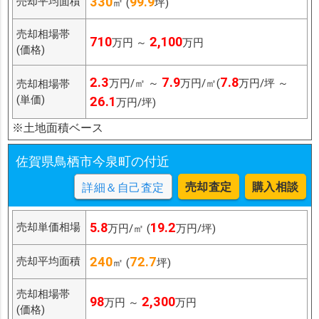
330
99.9
売却平均面積
㎡ (
坪)
売却相場帯
710
2,100
万円 ～
万円
(価格)
2.3
7.9
7.8
万円/㎡ ～
万円/㎡(
万円/坪 ～
売却相場帯
(単価)
26.1
万円/坪)
※土地面積ベース
佐賀県鳥栖市今泉町の付近
売却査定
購入相談
詳細＆自己査定
5.8
19.2
売却単価相場
万円/㎡ (
万円/坪)
240
72.7
売却平均面積
㎡ (
坪)
売却相場帯
98
2,300
万円 ～
万円
(価格)