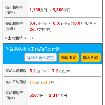
売却相場帯
1,190
3,300
万円 ～
万円
(価格)
5.4
8.0
18.0
万円/㎡ ～
万円/㎡(
万円/坪 ～
売却相場帯
(単価)
26.7
万円/坪)
※土地面積ベース
佐賀県鳥栖市田代昌町の付近
売却査定
購入相談
詳細＆自己査定
5.2
17.2
売却単価相場
万円/㎡ (
万円/坪)
175
53.1
売却平均面積
㎡ (
坪)
売却相場帯
550
2,311
万円 ～
万円
(価格)