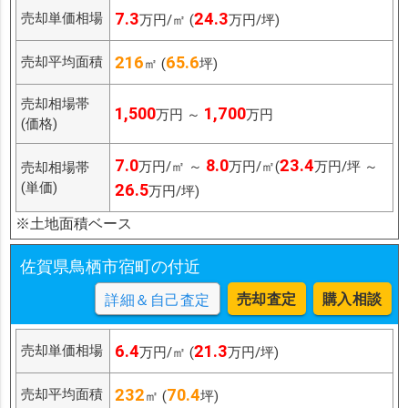
7.3
24.3
売却単価相場
万円/㎡ (
万円/坪)
216
65.6
売却平均面積
㎡ (
坪)
売却相場帯
1,500
1,700
万円 ～
万円
(価格)
7.0
8.0
23.4
万円/㎡ ～
万円/㎡(
万円/坪 ～
売却相場帯
(単価)
26.5
万円/坪)
※土地面積ベース
佐賀県鳥栖市宿町の付近
売却査定
購入相談
詳細＆自己査定
6.4
21.3
売却単価相場
万円/㎡ (
万円/坪)
232
70.4
売却平均面積
㎡ (
坪)