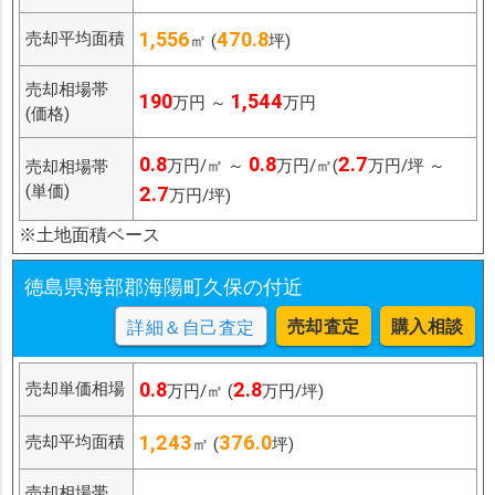
1,556
470.8
売却平均面積
㎡ (
坪)
売却相場帯
190
1,544
万円 ～
万円
(価格)
0.8
0.8
2.7
万円/㎡ ～
万円/㎡(
万円/坪 ～
売却相場帯
(単価)
2.7
万円/坪)
※土地面積ベース
徳島県海部郡海陽町久保の付近
売却査定
購入相談
詳細＆自己査定
0.8
2.8
売却単価相場
万円/㎡ (
万円/坪)
1,243
376.0
売却平均面積
㎡ (
坪)
売却相場帯