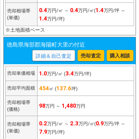
0.4
0.4
1.4
万円/㎡ ～
万円/㎡(
万円/坪 ～
売却相場帯
(単価)
1.4
万円/坪)
※土地面積ベース
徳島県海部郡海陽町大里の付近
売却査定
購入相談
詳細＆自己査定
1.0
3.4
売却単価相場
万円/㎡ (
万円/坪)
454
137.6
売却平均面積
㎡ (
坪)
売却相場帯
98
1,480
万円 ～
万円
(価格)
0.2
2.3
0.9
万円/㎡ ～
万円/㎡(
万円/坪 ～
売却相場帯
(単価)
7.9
万円/坪)