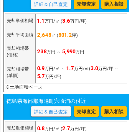
売却査定
購入相談
詳細＆自己査定
1.1
3.6
売却単価相場
万円/㎡ (
万円/坪)
2,648
801.2
売却平均面積
㎡ (
坪)
売却相場帯
238
5,990
万円 ～
万円
(価格)
0.9
1.7
3.0
万円/㎡ ～
万円/㎡(
万円/坪 ～
売却相場帯
(単価)
5.7
万円/坪)
※土地面積ベース
徳島県海部郡海陽町宍喰浦の付近
売却査定
購入相談
詳細＆自己査定
0.8
2.7
売却単価相場
万円/㎡ (
万円/坪)