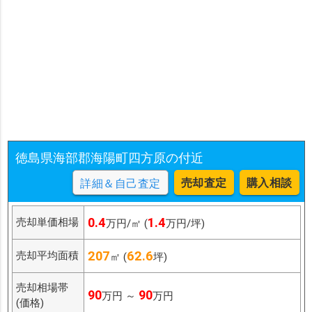
徳島県海部郡海陽町四方原の付近
売却査定
購入相談
詳細＆自己査定
0.4
1.4
売却単価相場
万円/㎡ (
万円/坪)
207
62.6
売却平均面積
㎡ (
坪)
売却相場帯
90
90
万円 ～
万円
(価格)