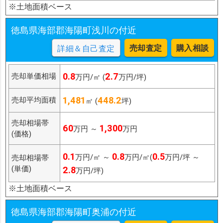
※土地面積ベース
徳島県海部郡海陽町浅川の付近
売却査定
購入相談
詳細＆自己査定
0.8
2.7
売却単価相場
万円/㎡ (
万円/坪)
1,481
448.2
売却平均面積
㎡ (
坪)
売却相場帯
60
1,300
万円 ～
万円
(価格)
0.1
0.8
0.5
万円/㎡ ～
万円/㎡(
万円/坪 ～
売却相場帯
(単価)
2.8
万円/坪)
※土地面積ベース
徳島県海部郡海陽町奥浦の付近