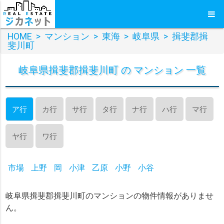
HOME
>
マンション
>
東海
>
岐阜県
>
揖斐郡揖
斐川町
岐阜県揖斐郡揖斐川町 の マンション 一覧
ア行
カ行
サ行
タ行
ナ行
ハ行
マ行
ヤ行
ワ行
市場
上野
岡
小津
乙原
小野
小谷
岐阜県揖斐郡揖斐川町のマンションの物件情報がありませ
ん。