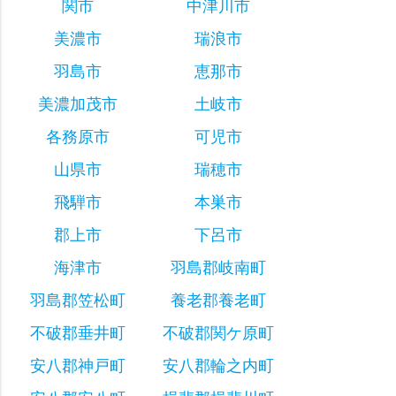
関市
中津川市
美濃市
瑞浪市
羽島市
恵那市
美濃加茂市
土岐市
各務原市
可児市
山県市
瑞穂市
飛騨市
本巣市
郡上市
下呂市
海津市
羽島郡岐南町
羽島郡笠松町
養老郡養老町
不破郡垂井町
不破郡関ケ原町
安八郡神戸町
安八郡輪之内町