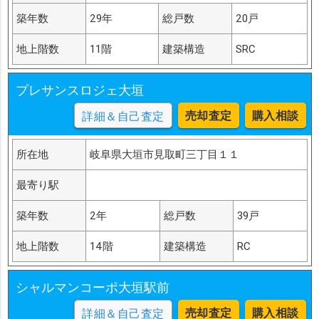
築年数
29年
総戸数
20戸
地上階数
11階
建築構造
SRC
プレサンスロジェ大垣
売却査定
購入相談
詳細＆自己査定
所在地
岐阜県大垣市見取町三丁目１１
最寄り駅
築年数
2年
総戸数
39戸
地上階数
14階
建築構造
RC
シャルマンコーポ大垣駅前
売却査定
購入相談
詳細＆自己査定