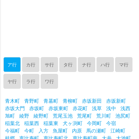
ア行
カ行
サ行
タ行
ナ行
ハ行
マ行
ヤ行
ラ行
ワ行
青木町
青野町
青墓町
青柳町
赤坂新田
赤坂新町
赤坂大門
赤坂町
赤坂東町
赤花町
浅草
浅中
浅西
旭町
綾野
綾野町
荒尾玉池
荒尾町
荒川町
池尻町
稲葉北
稲葉西
稲葉東
犬ヶ渕町
今岡町
今宿
今福町
今町
入方
魚屋町
内原
馬の瀬町
江崎町
枝郷
恵比寿町
恵比寿町北
恵比寿町南
大井
大池町