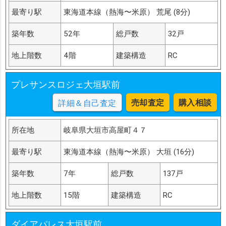
最寄り駅
東海道本線（熱海〜米原） 荒尾 (8分)
築年数
52年
総戸数
32戸
地上階数
4階
建築構造
RC
プレサンスロジェ大垣駅前
売却査定
購入相談
詳細＆自己査定
所在地
岐阜県大垣市高屋町４７
最寄り駅
東海道本線（熱海〜米原） 大垣 (16分)
築年数
7年
総戸数
137戸
地上階数
15階
建築構造
RC
ダイアパレス大垣駅前