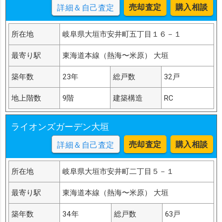
売却査定
購入相談
詳細＆自己査定
所在地
岐阜県大垣市安井町五丁目１６－１
最寄り駅
東海道本線（熱海〜米原） 大垣
築年数
23年
総戸数
32戸
地上階数
9階
建築構造
RC
ライオンズガーデン大垣
売却査定
購入相談
詳細＆自己査定
所在地
岐阜県大垣市安井町二丁目５－１
最寄り駅
東海道本線（熱海〜米原） 大垣
築年数
34年
総戸数
63戸