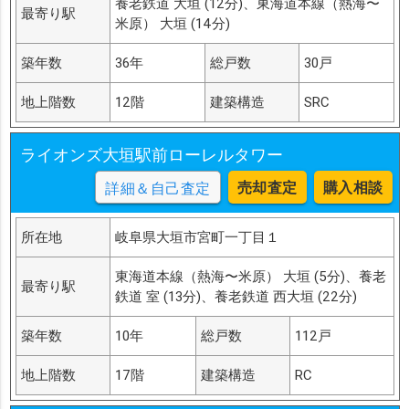
養老鉄道 大垣 (12分)、東海道本線（熱海〜
最寄り駅
米原） 大垣 (14分)
築年数
36年
総戸数
30戸
地上階数
12階
建築構造
SRC
ライオンズ大垣駅前ローレルタワー
売却査定
購入相談
詳細＆自己査定
所在地
岐阜県大垣市宮町一丁目１
東海道本線（熱海〜米原） 大垣 (5分)、養老
最寄り駅
鉄道 室 (13分)、養老鉄道 西大垣 (22分)
築年数
10年
総戸数
112戸
地上階数
17階
建築構造
RC