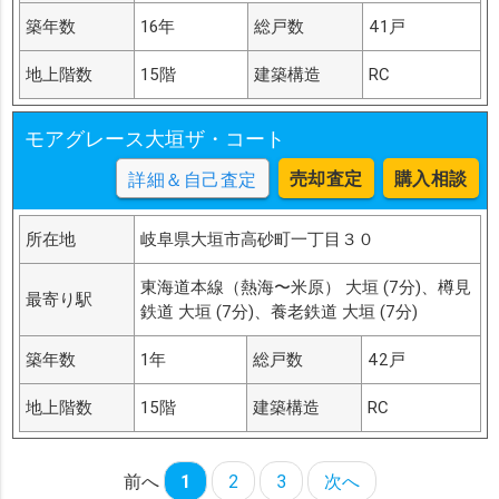
築年数
16年
総戸数
41戸
地上階数
15階
建築構造
RC
モアグレース大垣ザ・コート
売却査定
購入相談
詳細＆自己査定
所在地
岐阜県大垣市高砂町一丁目３０
東海道本線（熱海〜米原） 大垣 (7分)、樽見
最寄り駅
鉄道 大垣 (7分)、養老鉄道 大垣 (7分)
築年数
1年
総戸数
42戸
地上階数
15階
建築構造
RC
前へ
1
2
3
次へ