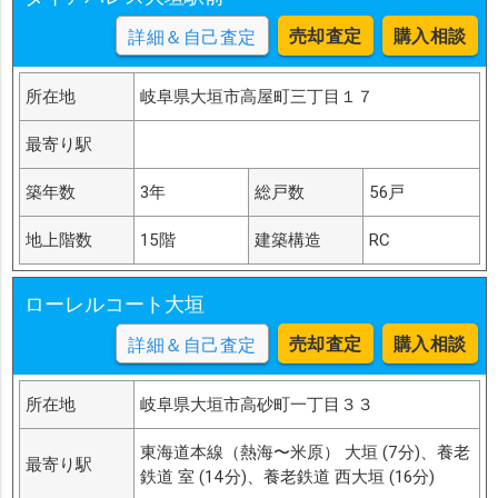
売却査定
購入相談
詳細＆自己査定
所在地
岐阜県大垣市高屋町三丁目１７
最寄り駅
築年数
3年
総戸数
56戸
地上階数
15階
建築構造
RC
ローレルコート大垣
売却査定
購入相談
詳細＆自己査定
所在地
岐阜県大垣市高砂町一丁目３３
東海道本線（熱海〜米原） 大垣 (7分)、養老
最寄り駅
鉄道 室 (14分)、養老鉄道 西大垣 (16分)