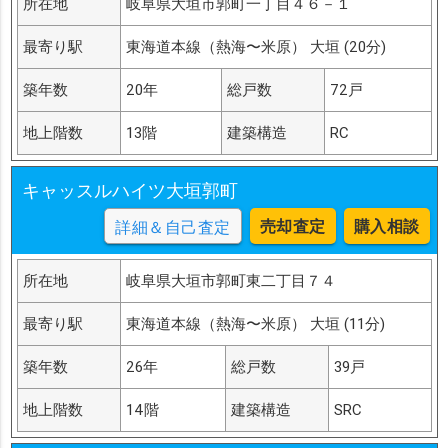
所在地
岐阜県大垣市郭町一丁目４６－１
最寄り駅
東海道本線（熱海〜米原） 大垣 (20分)
築年数
20年
総戸数
72戸
地上階数
13階
建築構造
RC
キャッスルハイツ大垣郭町
売却査定
購入相談
詳細＆自己査定
所在地
岐阜県大垣市郭町東二丁目７４
最寄り駅
東海道本線（熱海〜米原） 大垣 (11分)
築年数
26年
総戸数
39戸
地上階数
14階
建築構造
SRC