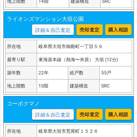
地上階数
14階
建築構造
SRC
ライオンズマンション大垣公園
売却査定
購入相談
詳細＆自己査定
所在地
岐阜県大垣市御殿町一丁目５９
最寄り駅
東海道本線（熱海〜米原） 大垣 (12分)
築年数
22年
総戸数
55戸
地上階数
15階
建築構造
SRC
コーポクマノ
売却査定
購入相談
詳細＆自己査定
所在地
岐阜県大垣市荒尾町１５２６