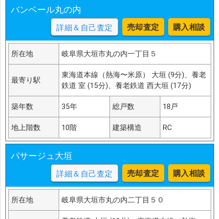
バンベール丸の内
売却査定
購入相談
詳細＆自己査定
所在地
岐阜県大垣市丸の内一丁目５
東海道本線（熱海〜米原） 大垣 (9分)、養老
最寄り駅
鉄道 室 (15分)、養老鉄道 西大垣 (17分)
築年数
35年
総戸数
18戸
地上階数
10階
建築構造
RC
パサージュ大垣
売却査定
購入相談
詳細＆自己査定
所在地
岐阜県大垣市丸の内二丁目５０