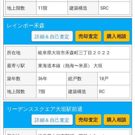
地上階数
11階
建築構造
SRC
レインボー禾森
売却査定
購入相談
詳細＆自己査定
所在地
岐阜県大垣市禾森町三丁目２０２２
最寄り駅
東海道本線（熱海〜米原） 大垣
築年数
36年
総戸数
18戸
地上階数
7階
建築構造
RC
リーデンススクエア大垣駅前通
売却査定
購入相談
詳細＆自己査定