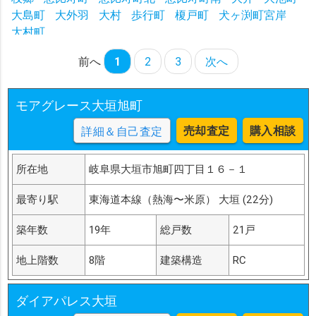
大島町
大外羽
大村
歩行町
榎戸町
犬ヶ渕町宮岸
大村町
前へ
1
2
3
次へ
モアグレース大垣旭町
売却査定
購入相談
詳細＆自己査定
所在地
岐阜県大垣市旭町四丁目１６－１
最寄り駅
東海道本線（熱海〜米原） 大垣 (22分)
築年数
19年
総戸数
21戸
地上階数
8階
建築構造
RC
ダイアパレス大垣