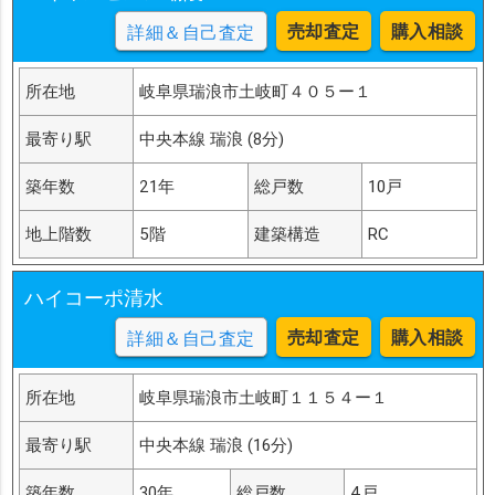
売却査定
購入相談
詳細＆自己査定
所在地
岐阜県瑞浪市土岐町４０５ー１
最寄り駅
中央本線 瑞浪 (8分)
築年数
21年
総戸数
10戸
地上階数
5階
建築構造
RC
ハイコーポ清水
売却査定
購入相談
詳細＆自己査定
所在地
岐阜県瑞浪市土岐町１１５４ー１
最寄り駅
中央本線 瑞浪 (16分)
築年数
30年
総戸数
4戸