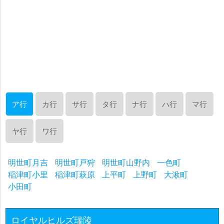
ア行
カ行
サ行
タ行
ナ行
ハ行
マ行
ヤ行
ワ行
明世町月吉
明世町戸狩
明世町山野内
一色町
稲津町小里
稲津町萩原
上平町
上野町
大湫町
小田町
ロイヤルヒルズ瑞陵