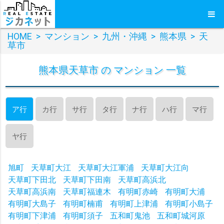
HOME
>
マンション
>
九州・沖縄
>
熊本県
>
天
草市
熊本県天草市 の マンション 一覧
ア行
カ行
サ行
タ行
ナ行
ハ行
マ行
ヤ行
旭町
天草町大江
天草町大江軍浦
天草町大江向
天草町下田北
天草町下田南
天草町高浜北
天草町高浜南
天草町福連木
有明町赤崎
有明町大浦
有明町大島子
有明町楠甫
有明町上津浦
有明町小島子
有明町下津浦
有明町須子
五和町鬼池
五和町城河原