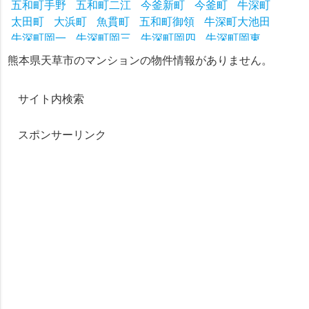
五和町手野
五和町二江
今釜新町
今釜町
牛深町
太田町
大浜町
魚貫町
五和町御領
牛深町大池田
牛深町岡一
牛深町岡三
牛深町岡四
牛深町岡東
牛深町岡二
牛深町加世浦
牛深町宮崎
牛深町元下須
熊本県天草市のマンションの物件情報がありません。
牛深町真浦
牛深町須口
牛深町船津
牛深町天附
牛深町茂串
魚貫町一区
魚貫町浦越
魚貫町池田
サイト内検索
魚貫町福津
大宮地
大宮地釜
大宮地大宮
大宮地中山
大宮地中浪
大多尾浦方新開
大多尾浦方先
スポンサーリンク
大多尾浦方中
大多尾横島
大多尾下大多尾
大多尾樫浦
大多尾樫浦、天附
大多尾小峰
大多尾切越
大多尾長野
大多尾天附
大多尾無田，棚田
碇石１番区
碇石１番区、２番区
碇石１番区、３番区
碇石２番区
碇石３番区
碇石５番区