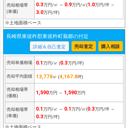
0.3
0.9
1.0
万円/㎡ ～
万円/㎡(
万円/坪 ～
売却相場帯
(単価)
3.0
万円/坪)
※土地面積ベース
長崎県東彼杵郡東彼杵町蕪郷の付近
売却査定
購入相談
詳細＆自己査定
0.1
0.3
売却単価相場
万円/㎡ (
万円/坪)
13,778
4,167.8
売却平均面積
㎡ (
坪)
売却相場帯
1,590
1,590
万円 ～
万円
(価格)
0.1
0.1
0.3
万円/㎡ ～
万円/㎡(
万円/坪 ～
売却相場帯
(単価)
0.3
万円/坪)
※土地面積ベース