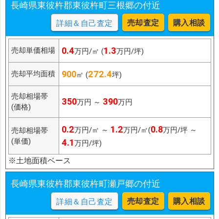
長崎県東彼杵郡東彼杵町三根郷の付近
売却査定
購入相談
詳細＆自己査定
0.4
1.3
売却単価相場
万円/㎡ (
万円/坪)
900
272.4
売却平均面積
㎡ (
坪)
売却相場帯
350
390
万円 ～
万円
(価格)
0.2
1.2
0.8
万円/㎡ ～
万円/㎡(
万円/坪 ～
売却相場帯
(単価)
4.1
万円/坪)
※土地面積ベース
長崎県東彼杵郡東彼杵町瀬戸郷の付近
売却査定
購入相談
詳細＆自己査定