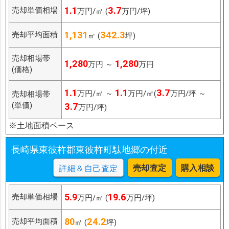
1.1
3.7
売却単価相場
万円/㎡ (
万円/坪)
1,131
342.3
売却平均面積
㎡ (
坪)
売却相場帯
1,280
1,280
万円 ～
万円
(価格)
1.1
1.1
3.7
万円/㎡ ～
万円/㎡(
万円/坪 ～
売却相場帯
(単価)
3.7
万円/坪)
※土地面積ベース
長崎県東彼杵郡東彼杵町駄地郷の付近
売却査定
購入相談
詳細＆自己査定
5.9
19.6
売却単価相場
万円/㎡ (
万円/坪)
80
24.2
売却平均面積
㎡ (
坪)