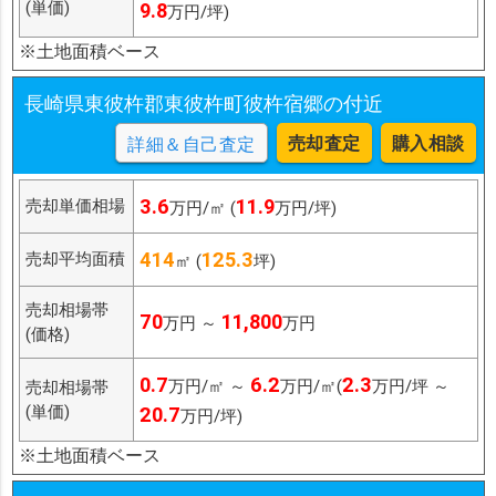
(単価)
9.8
万円/坪)
※土地面積ベース
長崎県東彼杵郡東彼杵町彼杵宿郷の付近
売却査定
購入相談
詳細＆自己査定
3.6
11.9
売却単価相場
万円/㎡ (
万円/坪)
414
125.3
売却平均面積
㎡ (
坪)
売却相場帯
70
11,800
万円 ～
万円
(価格)
0.7
6.2
2.3
万円/㎡ ～
万円/㎡(
万円/坪 ～
売却相場帯
(単価)
20.7
万円/坪)
※土地面積ベース