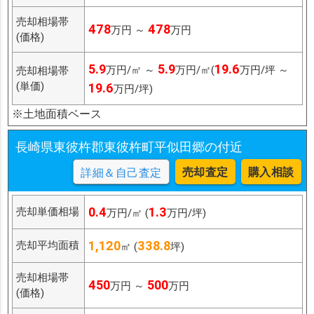
売却相場帯
478
478
万円 ～
万円
(価格)
5.9
5.9
19.6
万円/㎡ ～
万円/㎡(
万円/坪 ～
売却相場帯
(単価)
19.6
万円/坪)
※土地面積ベース
長崎県東彼杵郡東彼杵町平似田郷の付近
売却査定
購入相談
詳細＆自己査定
0.4
1.3
売却単価相場
万円/㎡ (
万円/坪)
1,120
338.8
売却平均面積
㎡ (
坪)
売却相場帯
450
500
万円 ～
万円
(価格)