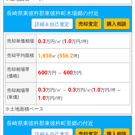
長崎県東彼杵郡東彼杵町木場郷の付近
売却査定
購入相談
詳細＆自己査定
0.3
1.0
売却単価相場
万円/㎡ (
万円/坪)
1,838
556.2
売却平均面積
㎡ (
坪)
売却相場帯
600
600
万円 ～
万円
(価格)
0.3
0.3
1.0
万円/㎡ ～
万円/㎡(
万円/坪 ～
売却相場帯
(単価)
1.0
万円/坪)
※土地面積ベース
長崎県東彼杵郡東彼杵町里郷の付近
売却査定
購入相談
詳細＆自己査定