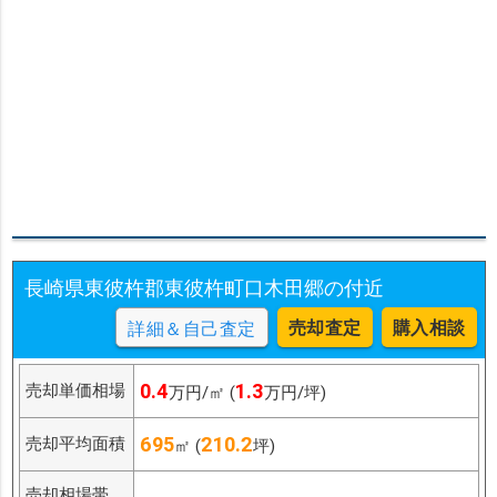
長崎県東彼杵郡東彼杵町口木田郷の付近
売却査定
購入相談
詳細＆自己査定
0.4
1.3
売却単価相場
万円/㎡ (
万円/坪)
695
210.2
売却平均面積
㎡ (
坪)
売却相場帯