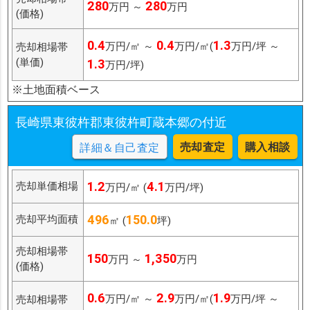
280
280
万円 ～
万円
(価格)
0.4
0.4
1.3
万円/㎡ ～
万円/㎡(
万円/坪 ～
売却相場帯
(単価)
1.3
万円/坪)
※土地面積ベース
長崎県東彼杵郡東彼杵町蔵本郷の付近
売却査定
購入相談
詳細＆自己査定
1.2
4.1
売却単価相場
万円/㎡ (
万円/坪)
496
150.0
売却平均面積
㎡ (
坪)
売却相場帯
150
1,350
万円 ～
万円
(価格)
0.6
2.9
1.9
万円/㎡ ～
万円/㎡(
万円/坪 ～
売却相場帯