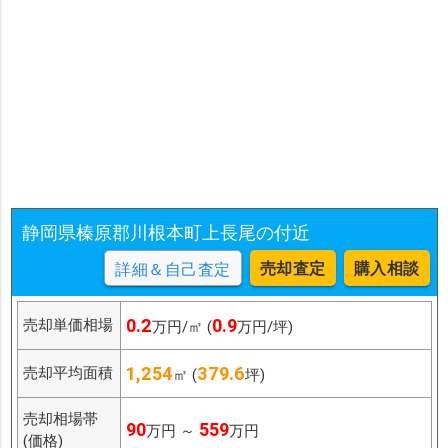
静岡県榛原郡川根本町上長尾の付近
売却査定
購入相談
詳細＆自己査定
0.2
0.9
売却単価相場
万円/㎡ (
万円/坪)
1,254
379.6
売却平均面積
㎡ (
坪)
売却相場帯
90
559
万円 ～
万円
(価格)