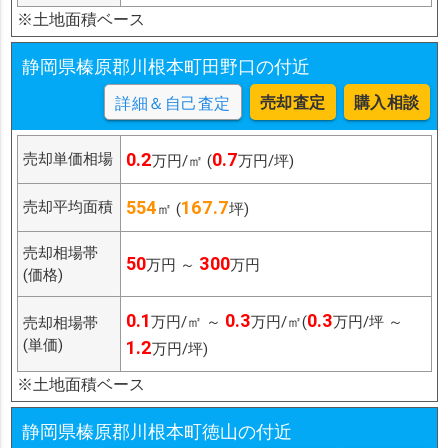
※土地面積ベース
静岡県榛原郡川根本町田野口の付近
売却査定
購入相談
詳細＆自己査定
0.2
0.7
売却単価相場
万円/㎡ (
万円/坪)
554
167.7
売却平均面積
㎡ (
坪)
売却相場帯
50
300
万円 ～
万円
(価格)
0.1
0.3
0.3
万円/㎡ ～
万円/㎡(
万円/坪 ～
売却相場帯
(単価)
1.2
万円/坪)
※土地面積ベース
静岡県榛原郡川根本町徳山の付近