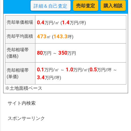
売却査定
購入相談
詳細＆自己査定
0.4
1.4
売却単価相場
万円/㎡ (
万円/坪)
473
143.3
売却平均面積
㎡ (
坪)
売却相場帯
80
350
万円 ～
万円
(価格)
0.1
1.0
0.5
万円/㎡ ～
万円/㎡(
万円/坪 ～
売却相場帯
(単価)
3.4
万円/坪)
※土地面積ベース
サイト内検索
スポンサーリンク