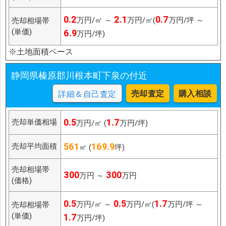
0.2
2.1
0.7
万円/㎡ ～
万円/㎡(
万円/坪 ～
売却相場帯
(単価)
6.9
万円/坪)
※土地面積ベース
静岡県榛原郡川根本町下泉の付近
売却査定
購入相談
詳細＆自己査定
0.5
1.7
売却単価相場
万円/㎡ (
万円/坪)
561
169.9
売却平均面積
㎡ (
坪)
売却相場帯
300
300
万円 ～
万円
(価格)
0.5
0.5
1.7
万円/㎡ ～
万円/㎡(
万円/坪 ～
売却相場帯
(単価)
1.7
万円/坪)