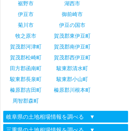
裾野市
湖西市
伊豆市
御前崎市
菊川市
伊豆の国市
牧之原市
賀茂郡東伊豆町
賀茂郡河津町
賀茂郡南伊豆町
賀茂郡松崎町
賀茂郡西伊豆町
田方郡函南町
駿東郡清水町
駿東郡長泉町
駿東郡小山町
榛原郡吉田町
榛原郡川根本町
周智郡森町
岐阜県の土地相場情報を調べる
▼
三重県の土地相場情報を調べる
▼