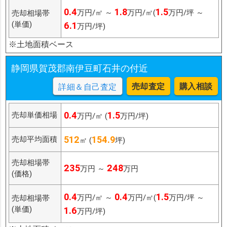
0.4
1.8
1.5
万円/㎡ ～
万円/㎡(
万円/坪 ～
売却相場帯
(単価)
6.1
万円/坪)
※土地面積ベース
静岡県賀茂郡南伊豆町石井の付近
売却査定
購入相談
詳細＆自己査定
0.4
1.5
売却単価相場
万円/㎡ (
万円/坪)
512
154.9
売却平均面積
㎡ (
坪)
売却相場帯
235
248
万円 ～
万円
(価格)
0.4
0.4
1.5
万円/㎡ ～
万円/㎡(
万円/坪 ～
売却相場帯
(単価)
1.6
万円/坪)