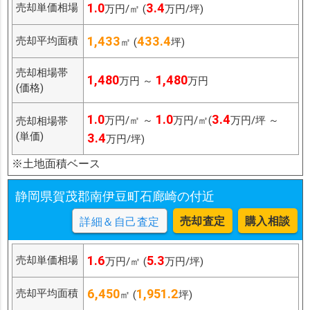
1.0
3.4
売却単価相場
万円/㎡ (
万円/坪)
1,433
433.4
売却平均面積
㎡ (
坪)
売却相場帯
1,480
1,480
万円 ～
万円
(価格)
1.0
1.0
3.4
万円/㎡ ～
万円/㎡(
万円/坪 ～
売却相場帯
(単価)
3.4
万円/坪)
※土地面積ベース
静岡県賀茂郡南伊豆町石廊崎の付近
売却査定
購入相談
詳細＆自己査定
1.6
5.3
売却単価相場
万円/㎡ (
万円/坪)
6,450
1,951.2
売却平均面積
㎡ (
坪)