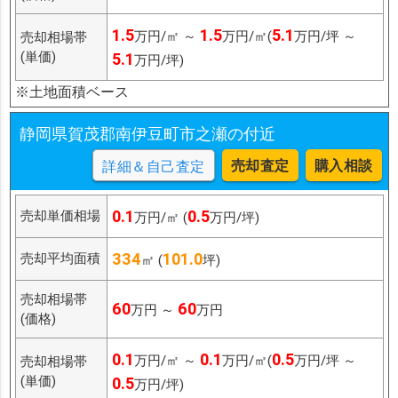
1.5
1.5
5.1
万円/㎡ ～
万円/㎡(
万円/坪 ～
売却相場帯
(単価)
5.1
万円/坪)
※土地面積ベース
静岡県賀茂郡南伊豆町市之瀬の付近
売却査定
購入相談
詳細＆自己査定
0.1
0.5
売却単価相場
万円/㎡ (
万円/坪)
334
101.0
売却平均面積
㎡ (
坪)
売却相場帯
60
60
万円 ～
万円
(価格)
0.1
0.1
0.5
万円/㎡ ～
万円/㎡(
万円/坪 ～
売却相場帯
(単価)
0.5
万円/坪)