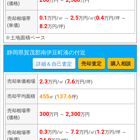
万円 ～
万円
(価格)
0.1
2.5
0.4
万円/㎡ ～
万円/㎡(
万円/坪 ～
売却相場帯
(単価)
8.2
万円/坪)
※土地面積ベース
静岡県賀茂郡南伊豆町湊の付近
売却査定
購入相談
詳細＆自己査定
2.3
7.6
売却単価相場
万円/㎡ (
万円/坪)
455
137.6
売却平均面積
㎡ (
坪)
売却相場帯
300
2,300
万円 ～
万円
(価格)
0.3
7.2
1.2
万円/㎡ ～
万円/㎡(
万円/坪 ～
売却相場帯
(単価)