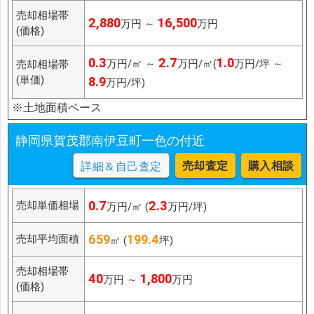
売却相場帯
2,880
16,500
万円 ～
万円
(価格)
0.3
2.7
1.0
万円/㎡ ～
万円/㎡(
万円/坪 ～
売却相場帯
(単価)
8.9
万円/坪)
※土地面積ベース
静岡県賀茂郡南伊豆町一色の付近
売却査定
購入相談
詳細＆自己査定
0.7
2.3
売却単価相場
万円/㎡ (
万円/坪)
659
199.4
売却平均面積
㎡ (
坪)
売却相場帯
40
1,800
万円 ～
万円
(価格)