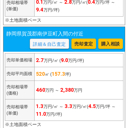
0.1
2.8
0.4
万円/㎡ ～
万円/㎡(
万円/坪 ～
売却相場帯
(単価)
9.4
万円/坪)
※土地面積ベース
静岡県賀茂郡南伊豆町入間の付近
売却査定
購入相談
詳細＆自己査定
2.7
9.0
売却単価相場
万円/㎡ (
万円/坪)
520
157.3
売却平均面積
㎡ (
坪)
売却相場帯
460
2,380
万円 ～
万円
(価格)
1.3
3.3
4.5
万円/㎡ ～
万円/㎡(
万円/坪 ～
売却相場帯
(単価)
11.0
万円/坪)
※土地面積ベース