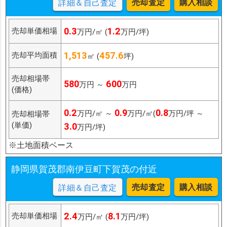
売却査定
購入相談
詳細＆自己査定
0.3
1.2
売却単価相場
万円/㎡ (
万円/坪)
1,513
457.6
売却平均面積
㎡ (
坪)
売却相場帯
580
600
万円 ～
万円
(価格)
0.2
0.9
0.8
万円/㎡ ～
万円/㎡(
万円/坪 ～
売却相場帯
(単価)
3.0
万円/坪)
※土地面積ベース
静岡県賀茂郡南伊豆町下賀茂の付近
売却査定
購入相談
詳細＆自己査定
2.4
8.1
売却単価相場
万円/㎡ (
万円/坪)