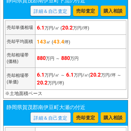
静岡県賀茂郡南伊豆町下流の付近
売却査定
購入相談
詳細＆自己査定
6.1
20.2
売却単価相場
万円/㎡ (
万円/坪)
143
43.4
売却平均面積
㎡ (
坪)
売却相場帯
880
880
万円 ～
万円
(価格)
6.1
6.1
20.2
万円/㎡ ～
万円/㎡(
万円/坪 ～
売却相場帯
(単価)
20.2
万円/坪)
※土地面積ベース
静岡県賀茂郡南伊豆町大瀬の付近
売却査定
購入相談
詳細＆自己査定