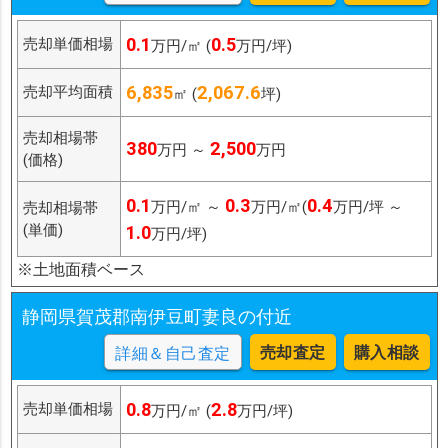
0.1
0.5
売却単価相場
万円/㎡ (
万円/坪)
6,835
2,067.6
売却平均面積
㎡ (
坪)
売却相場帯
380
2,500
万円 ～
万円
(価格)
0.1
0.3
0.4
万円/㎡ ～
万円/㎡(
万円/坪 ～
売却相場帯
(単価)
1.0
万円/坪)
※土地面積ベース
静岡県賀茂郡南伊豆町妻良の付近
売却査定
購入相談
詳細＆自己査定
0.8
2.8
売却単価相場
万円/㎡ (
万円/坪)