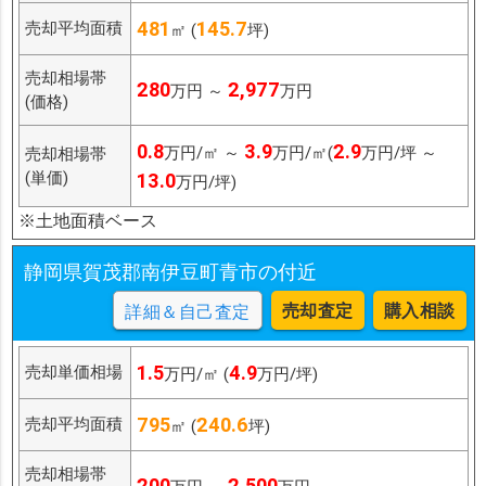
481
145.7
売却平均面積
㎡ (
坪)
売却相場帯
280
2,977
万円 ～
万円
(価格)
0.8
3.9
2.9
万円/㎡ ～
万円/㎡(
万円/坪 ～
売却相場帯
(単価)
13.0
万円/坪)
※土地面積ベース
静岡県賀茂郡南伊豆町青市の付近
売却査定
購入相談
詳細＆自己査定
1.5
4.9
売却単価相場
万円/㎡ (
万円/坪)
795
240.6
売却平均面積
㎡ (
坪)
売却相場帯
200
2,500