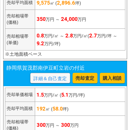
9,575
2,896.6
売却平均面積
㎡ (
坪)
売却相場帯
350
24,000
万円 ～
万円
(価格)
0.8
2.8
2.7
万円/㎡ ～
万円/㎡(
万円/坪 ～
売却相場帯
(単価)
9.2
万円/坪)
※土地面積ベース
静岡県賀茂郡南伊豆町立岩の付近
売却査定
購入相談
詳細＆自己査定
1.5
5.1
売却単価相場
万円/㎡ (
万円/坪)
192
58.0
売却平均面積
㎡ (
坪)
売却相場帯
300
300
万円 ～
万円
(価格)