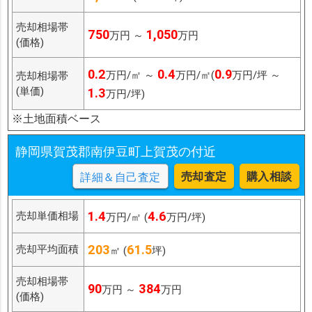
売却相場帯
750
1,050
万円 ～
万円
(価格)
0.2
0.4
0.9
万円/㎡ ～
万円/㎡(
万円/坪 ～
売却相場帯
(単価)
1.3
万円/坪)
※土地面積ベース
静岡県賀茂郡南伊豆町上賀茂の付近
売却査定
購入相談
詳細＆自己査定
1.4
4.6
売却単価相場
万円/㎡ (
万円/坪)
203
61.5
売却平均面積
㎡ (
坪)
売却相場帯
90
384
万円 ～
万円
(価格)