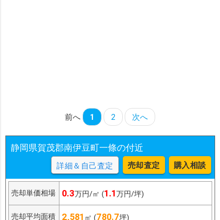
前へ
1
2
次へ
静岡県賀茂郡南伊豆町一條の付近
売却査定
購入相談
詳細＆自己査定
0.3
1.1
売却単価相場
万円/㎡ (
万円/坪)
2,581
780.7
売却平均面積
㎡ (
坪)