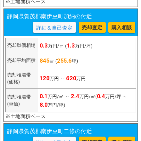
※土地面積ベース
静岡県賀茂郡南伊豆町加納の付近
売却査定
購入相談
詳細＆自己査定
0.3
1.3
売却単価相場
万円/㎡ (
万円/坪)
845
255.6
売却平均面積
㎡ (
坪)
売却相場帯
120
620
万円 ～
万円
(価格)
0.1
2.4
0.4
万円/㎡ ～
万円/㎡(
万円/坪 ～
売却相場帯
(単価)
8.0
万円/坪)
※土地面積ベース
静岡県賀茂郡南伊豆町二條の付近