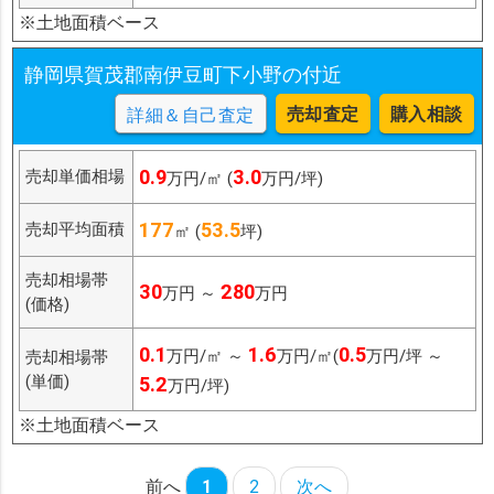
※土地面積ベース
静岡県賀茂郡南伊豆町下小野の付近
売却査定
購入相談
詳細＆自己査定
0.9
3.0
売却単価相場
万円/㎡ (
万円/坪)
177
53.5
売却平均面積
㎡ (
坪)
売却相場帯
30
280
万円 ～
万円
(価格)
0.1
1.6
0.5
万円/㎡ ～
万円/㎡(
万円/坪 ～
売却相場帯
(単価)
5.2
万円/坪)
※土地面積ベース
前へ
1
2
次へ