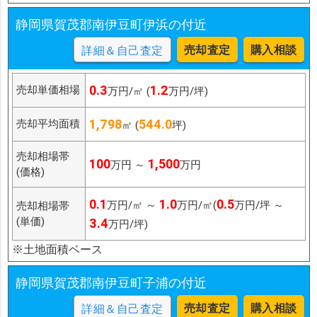
静岡県賀茂郡南伊豆町伊浜の付近
売却査定
購入相談
詳細＆自己査定
0.3
1.2
売却単価相場
万円/㎡ (
万円/坪)
1,798
544.0
売却平均面積
㎡ (
坪)
売却相場帯
100
1,500
万円 ～
万円
(価格)
0.1
1.0
0.5
万円/㎡ ～
万円/㎡(
万円/坪 ～
売却相場帯
(単価)
3.4
万円/坪)
※土地面積ベース
静岡県賀茂郡南伊豆町子浦の付近
売却査定
購入相談
詳細＆自己査定