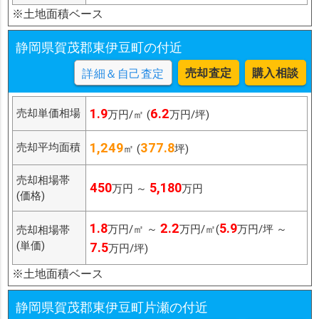
※土地面積ベース
静岡県賀茂郡東伊豆町の付近
売却査定
購入相談
詳細＆自己査定
1.9
6.2
売却単価相場
万円/㎡ (
万円/坪)
1,249
377.8
売却平均面積
㎡ (
坪)
売却相場帯
450
5,180
万円 ～
万円
(価格)
1.8
2.2
5.9
万円/㎡ ～
万円/㎡(
万円/坪 ～
売却相場帯
(単価)
7.5
万円/坪)
※土地面積ベース
静岡県賀茂郡東伊豆町片瀬の付近