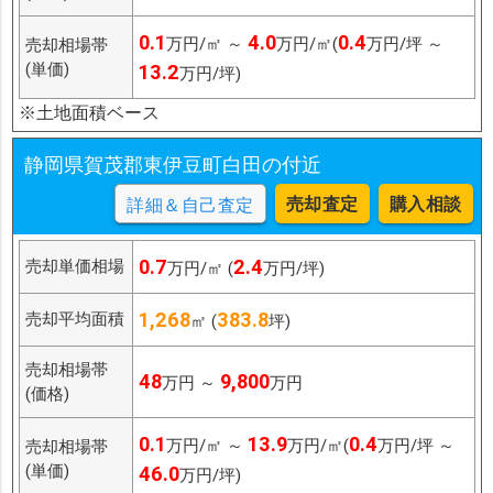
0.1
4.0
0.4
万円/㎡ ～
万円/㎡(
万円/坪 ～
売却相場帯
(単価)
13.2
万円/坪)
※土地面積ベース
静岡県賀茂郡東伊豆町白田の付近
売却査定
購入相談
詳細＆自己査定
0.7
2.4
売却単価相場
万円/㎡ (
万円/坪)
1,268
383.8
売却平均面積
㎡ (
坪)
売却相場帯
48
9,800
万円 ～
万円
(価格)
0.1
13.9
0.4
万円/㎡ ～
万円/㎡(
万円/坪 ～
売却相場帯
(単価)
46.0
万円/坪)