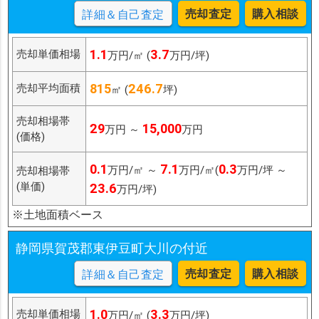
売却査定
購入相談
詳細＆自己査定
1.1
3.7
売却単価相場
万円/㎡ (
万円/坪)
815
246.7
売却平均面積
㎡ (
坪)
売却相場帯
29
15,000
万円 ～
万円
(価格)
0.1
7.1
0.3
万円/㎡ ～
万円/㎡(
万円/坪 ～
売却相場帯
(単価)
23.6
万円/坪)
※土地面積ベース
静岡県賀茂郡東伊豆町大川の付近
売却査定
購入相談
詳細＆自己査定
1.0
3.3
売却単価相場
万円/㎡ (
万円/坪)