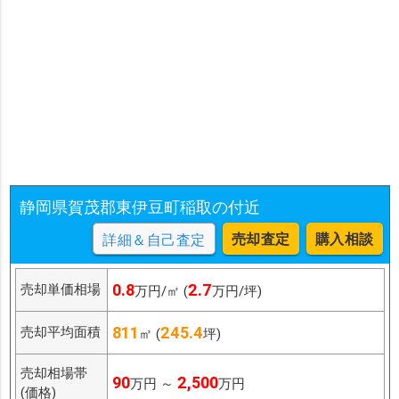
静岡県賀茂郡東伊豆町稲取の付近
売却査定
購入相談
詳細＆自己査定
0.8
2.7
売却単価相場
万円/㎡ (
万円/坪)
811
245.4
売却平均面積
㎡ (
坪)
売却相場帯
90
2,500
万円 ～
万円
(価格)