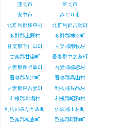
藤岡市
富岡市
安中市
みどり市
北群馬郡榛東村
北群馬郡吉岡町
多野郡上野村
多野郡神流町
甘楽郡下仁田町
甘楽郡南牧村
甘楽郡甘楽町
吾妻郡中之条町
吾妻郡長野原町
吾妻郡嬬恋村
吾妻郡草津町
吾妻郡高山村
吾妻郡東吾妻町
利根郡片品村
利根郡川場村
利根郡昭和村
利根郡みなかみ町
佐波郡玉村町
邑楽郡板倉町
邑楽郡明和町