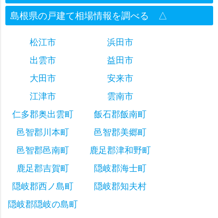
島根県の戸建て相場情報を調べる
△
松江市
浜田市
出雲市
益田市
大田市
安来市
江津市
雲南市
仁多郡奥出雲町
飯石郡飯南町
邑智郡川本町
邑智郡美郷町
邑智郡邑南町
鹿足郡津和野町
鹿足郡吉賀町
隠岐郡海士町
隠岐郡西ノ島町
隠岐郡知夫村
隠岐郡隠岐の島町