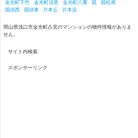
金光町下竹
金光町須恵
金光町八重
鏡
鏡松尾
国頭西
国頭東
片本丘
片本浜
岡山県浅口市金光町占見のマンションの物件情報がありま
せん。
サイト内検索
スポンサーリンク