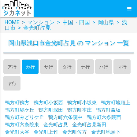
HOME
>
マンション
>
中国・四国
>
岡山県
>
浅
口市
>
金光町占見
岡山県浅口市金光町占見 の マンション 一覧
ア行
カ行
サ行
タ行
ナ行
ハ行
マ行
ヤ行
鴨方町鴨方
鴨方町小坂西
鴨方町小坂東
鴨方町地頭上
鴨方町鳩ケ丘
鴨方町深田
鴨方町本庄
鴨方町益坂
鴨方町みどりケ丘
鴨方町六条院中
鴨方町六条院西
鴨方町六条院東
金光町占見
金光町占見新田
金光町大谷
金光町上竹
金光町佐方
金光町地頭下