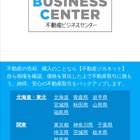
不動産の売却、購入のことなら【不動産ジカネット】
自ら相場を確認、価格を算出した上で不動産取引に挑も
う。納得、安心の不動産取引をバックアップします。
北海道・東北
北海道
青森県
岩手県
宮城県
秋田県
山形県
福島県
関東
東京都
神奈川県
千葉県
埼玉県
茨城県
栃木県
群馬県