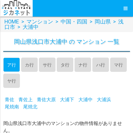
HOME
>
マンション
>
中国・四国
>
岡山県
>
浅
口市
>
大浦中
岡山県浅口市大浦中 の マンション 一覧
ア行
カ行
サ行
タ行
ナ行
ハ行
マ行
ヤ行
青佐
青佐上
青佐大原
大浦下
大浦中
大浦浜
尾焼南
尾焼北
岡山県浅口市大浦中のマンションの物件情報がありませ
ん。