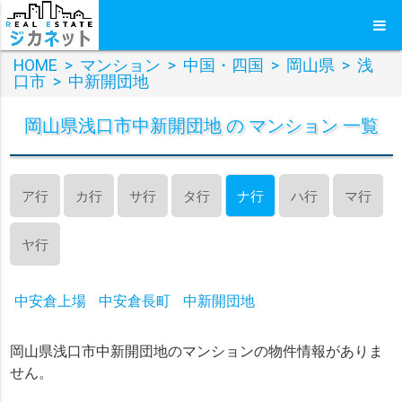
HOME
>
マンション
>
中国・四国
>
岡山県
>
浅
口市
>
中新開団地
岡山県浅口市中新開団地 の マンション 一覧
ア行
カ行
サ行
タ行
ナ行
ハ行
マ行
ヤ行
中安倉上場
中安倉長町
中新開団地
岡山県浅口市中新開団地のマンションの物件情報がありま
せん。