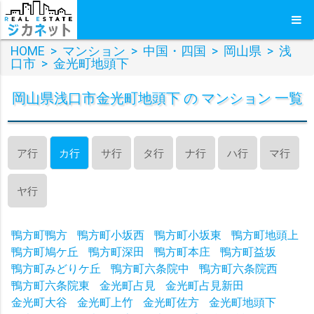
HOME
>
マンション
>
中国・四国
>
岡山県
>
浅
口市
>
金光町地頭下
岡山県浅口市金光町地頭下 の マンション 一覧
ア行
カ行
サ行
タ行
ナ行
ハ行
マ行
ヤ行
鴨方町鴨方
鴨方町小坂西
鴨方町小坂東
鴨方町地頭上
鴨方町鳩ケ丘
鴨方町深田
鴨方町本庄
鴨方町益坂
鴨方町みどりケ丘
鴨方町六条院中
鴨方町六条院西
鴨方町六条院東
金光町占見
金光町占見新田
金光町大谷
金光町上竹
金光町佐方
金光町地頭下