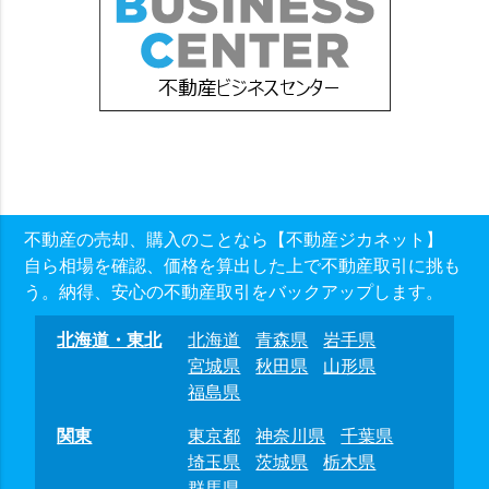
不動産の売却、購入のことなら【不動産ジカネット】
自ら相場を確認、価格を算出した上で不動産取引に挑も
う。納得、安心の不動産取引をバックアップします。
北海道・東北
北海道
青森県
岩手県
宮城県
秋田県
山形県
福島県
関東
東京都
神奈川県
千葉県
埼玉県
茨城県
栃木県
群馬県