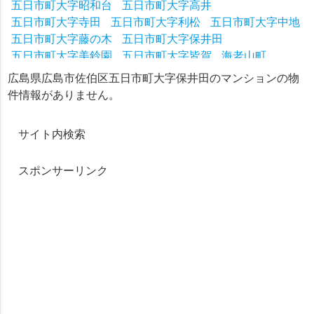
五日市町大字昭和台
五日市町大字高井
五日市町大字寺田
五日市町大字利松
五日市町大字中地
五日市町大字藤の木
五日市町大字保井田
五日市町大字美鈴園
五日市町大字皆賀
海老山町
石内東
五日市町大字石内
五日市町下河内
広島県広島市佐伯区五日市町大字保井田のマンションの物
五日市町下小深川
五日市町皆賀
五日市町昭和台
件情報がありません。
五日市町上河内
五日市町上小深川
五日市町中地
五日市町藤の木
五日市町美鈴園
五日市町保井田
サイト内検索
五日市町利松
スポンサーリンク