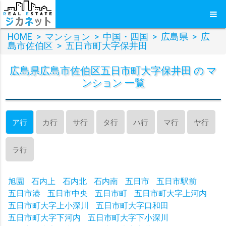
HOME
>
マンション
>
中国・四国
>
広島県
>
広
島市佐伯区
>
五日市町大字保井田
広島県広島市佐伯区五日市町大字保井田 の マ
ンション 一覧
ア行
カ行
サ行
タ行
ハ行
マ行
ヤ行
ラ行
旭園
石内上
石内北
石内南
五日市
五日市駅前
五日市港
五日市中央
五日市町
五日市町大字上河内
五日市町大字上小深川
五日市町大字口和田
五日市町大字下河内
五日市町大字下小深川