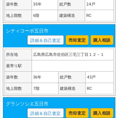
築年数
35年
総戸数
24戸
地上階数
6階
建築構造
RC
シティコーポ五日市
売却査定
購入相談
詳細＆自己査定
所在地
広島県広島市佐伯区三宅三丁目１２－１
最寄り駅
築年数
36年
総戸数
43戸
地上階数
7階
建築構造
RC
グランソシエ五日市
売却査定
購入相談
詳細＆自己査定