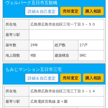
ヴェルパーク五日市五観橋
売却査定
購入相談
詳細＆自己査定
所在地
広島県広島市佐伯区三宅一丁目３－５０
最寄り駅
築年数
29年
総戸数
27戸
地上階数
9階
建築構造
SRC
もみじマンション五日市三宅
売却査定
購入相談
詳細＆自己査定
所在地
広島県広島市佐伯区三宅三丁目３－１４
最寄り駅
広島電鉄宮島線 楽々園