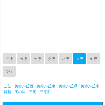
ア行
カ行
サ行
タ行
ハ行
マ行
ヤ行
ラ行
三筋
美鈴が丘西
美鈴が丘東
美鈴が丘緑
美鈴が丘南
皆賀
美の里
三宅
三宅町