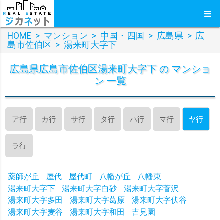
HOME
>
マンション
>
中国・四国
>
広島県
>
広
島市佐伯区
>
湯来町大字下
広島県広島市佐伯区湯来町大字下 の マンショ
ン 一覧
ア行
カ行
サ行
タ行
ハ行
マ行
ヤ行
ラ行
薬師が丘
屋代
屋代町
八幡が丘
八幡東
湯来町大字下
湯来町大字白砂
湯来町大字菅沢
湯来町大字多田
湯来町大字葛原
湯来町大字伏谷
湯来町大字麦谷
湯来町大字和田
吉見園