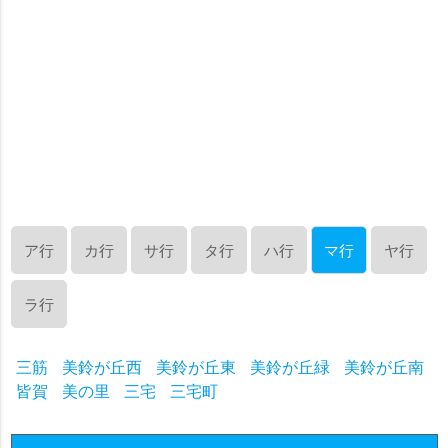
ア行
カ行
サ行
タ行
ハ行
マ行
ヤ行
ラ行
三筋
美鈴が丘西
美鈴が丘東
美鈴が丘緑
美鈴が丘南
皆賀
美の里
三宅
三宅町