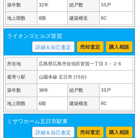
築年数
32年
総戸数
55戸
地上階数
8階
建築構造
RC
ライオンズヒルズ皆賀
売却査定
購入相談
詳細＆自己査定
所在地
広島県広島市佐伯区皆賀一丁目３－２６
最寄り駅
山陽本線 五日市 (15分)
築年数
38年
総戸数
35戸
地上階数
6階
建築構造
RC
ミサワホーム五日市駅東
売却査定
購入相談
詳細＆自己査定