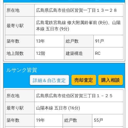
所在地
広島県広島市佐伯区皆賀一丁目１３ー２８
広島電鉄宮島線 修大附属鈴峯前 (8分)、山陽
最寄り駅
本線 五日市 (9分)
築年数
13年
総戸数
91戸
地上階数
12階
建築構造
RC
ルサンク皆賀
売却査定
購入相談
詳細＆自己査定
所在地
広島県広島市佐伯区皆賀三丁目１－２５
最寄り駅
山陽本線 五日市 (16分)
築年数
19年
総戸数
55戸