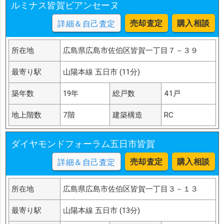
ルミナス皆賀ビアンセーヌ
売却査定
購入相談
詳細＆自己査定
所在地
広島県広島市佐伯区皆賀一丁目７－３９
最寄り駅
山陽本線 五日市 (11分)
築年数
19年
総戸数
41戸
地上階数
7階
建築構造
RC
ダイヤモンドフォーラム五日市皆賀
売却査定
購入相談
詳細＆自己査定
所在地
広島県広島市佐伯区皆賀一丁目３－１３
最寄り駅
山陽本線 五日市 (13分)