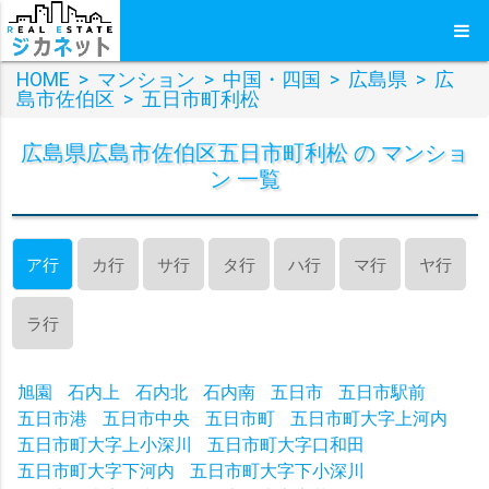
HOME
>
マンション
>
中国・四国
>
広島県
>
広
島市佐伯区
>
五日市町利松
広島県広島市佐伯区五日市町利松 の マンショ
ン 一覧
ア行
カ行
サ行
タ行
ハ行
マ行
ヤ行
ラ行
旭園
石内上
石内北
石内南
五日市
五日市駅前
五日市港
五日市中央
五日市町
五日市町大字上河内
五日市町大字上小深川
五日市町大字口和田
五日市町大字下河内
五日市町大字下小深川