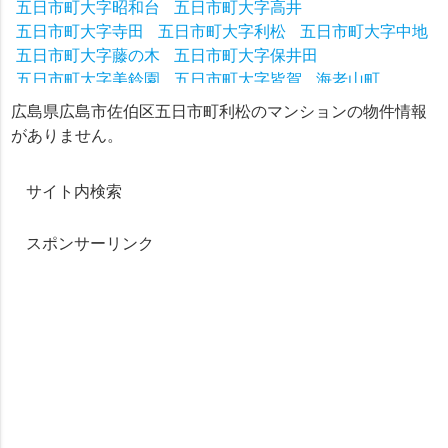
五日市町大字昭和台
五日市町大字高井
五日市町大字寺田
五日市町大字利松
五日市町大字中地
五日市町大字藤の木
五日市町大字保井田
五日市町大字美鈴園
五日市町大字皆賀
海老山町
石内東
五日市町大字石内
五日市町下河内
広島県広島市佐伯区五日市町利松のマンションの物件情報
五日市町下小深川
五日市町皆賀
五日市町昭和台
がありません。
五日市町上河内
五日市町上小深川
五日市町中地
五日市町藤の木
五日市町美鈴園
五日市町保井田
サイト内検索
五日市町利松
スポンサーリンク