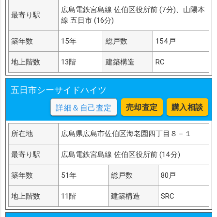
広島電鉄宮島線 佐伯区役所前 (7分)、山陽本
最寄り駅
線 五日市 (16分)
築年数
15年
総戸数
154戸
地上階数
13階
建築構造
RC
五日市シーサイドハイツ
売却査定
購入相談
詳細＆自己査定
所在地
広島県広島市佐伯区海老園四丁目８－１
最寄り駅
広島電鉄宮島線 佐伯区役所前 (14分)
築年数
51年
総戸数
80戸
地上階数
11階
建築構造
SRC