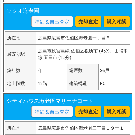
ソシオ海老園
売却査定
購入相談
詳細＆自己査定
所在地
広島県広島市佐伯区海老園一丁目５
広島電鉄宮島線 佐伯区役所前 (4分)、山陽本
最寄り駅
線 五日市 (12分)
築年数
年
総戸数
36戸
地上階数
13階
建築構造
RC
シティハウス海老園マリーナコート
売却査定
購入相談
詳細＆自己査定
所在地
広島県広島市佐伯区海老園三丁目１９ー１