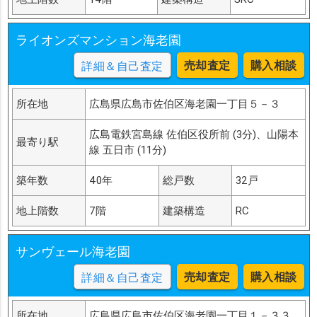
ライオンズマンション海老園
売却査定
購入相談
詳細＆自己査定
所在地
広島県広島市佐伯区海老園一丁目５－３
広島電鉄宮島線 佐伯区役所前 (3分)、山陽本
最寄り駅
線 五日市 (11分)
築年数
40年
総戸数
32戸
地上階数
7階
建築構造
RC
サンヴェール海老園
売却査定
購入相談
詳細＆自己査定
所在地
広島県広島市佐伯区海老園一丁目１－３３