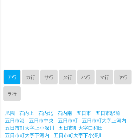
ア行
カ行
サ行
タ行
ハ行
マ行
ヤ行
ラ行
旭園
石内上
石内北
石内南
五日市
五日市駅前
五日市港
五日市中央
五日市町
五日市町大字上河内
五日市町大字上小深川
五日市町大字口和田
五日市町大字下河内
五日市町大字下小深川