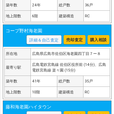
築年数
24年
総戸数
36戸
地上階数
6階
建築構造
RC
コープ野村海老園
売却査定
購入相談
詳細＆自己査定
所在地
広島県広島市佐伯区海老園四丁目７ー８
広島電鉄宮島線 佐伯区役所前 (14分)、広島
最寄り駅
電鉄宮島線 楽々園 (15分)
築年数
41年
総戸数
35戸
地上階数
10階
建築構造
RC
藤和海老園ハイタウン