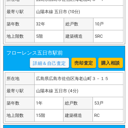
最寄り駅
山陽本線 五日市 (10分)
築年数
32年
総戸数
10戸
地上階数
5階
建築構造
SRC
フローレンス五日市駅前
売却査定
購入相談
詳細＆自己査定
所在地
広島県広島市佐伯区海老山町３－１５
最寄り駅
山陽本線 五日市 (4分)
築年数
1年
総戸数
53戸
地上階数
15階
建築構造
RC