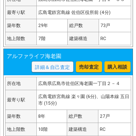
最寄り駅
広島電鉄宮島線 佐伯区役所前 (4分)
築年数
29年
総戸数
73戸
地上階数
7階
建築構造
RC
アルファライフ海老園
売却査定
購入相談
詳細＆自己査定
所在地
広島県広島市佐伯区海老園一丁目２－４
広島電鉄宮島線 楽々園 (6分)、山陽本線 五日
最寄り駅
市 (15分)
築年数
8年
総戸数
27戸
地上階数
10階
建築構造
RC