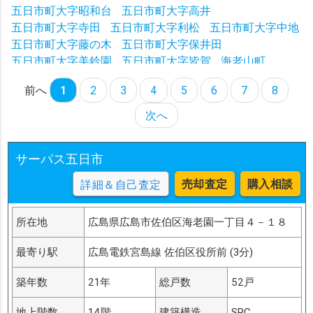
五日市町大字昭和台
五日市町大字高井
五日市町大字寺田
五日市町大字利松
五日市町大字中地
五日市町大字藤の木
五日市町大字保井田
五日市町大字美鈴園
五日市町大字皆賀
海老山町
石内東
五日市町大字石内
五日市町下河内
前へ
1
2
3
4
5
6
7
8
五日市町下小深川
五日市町皆賀
五日市町昭和台
五日市町上河内
五日市町上小深川
五日市町中地
次へ
五日市町藤の木
五日市町美鈴園
五日市町保井田
五日市町利松
サーパス五日市
売却査定
購入相談
詳細＆自己査定
所在地
広島県広島市佐伯区海老園一丁目４－１８
最寄り駅
広島電鉄宮島線 佐伯区役所前 (3分)
築年数
21年
総戸数
52戸
地上階数
14階
建築構造
SRC