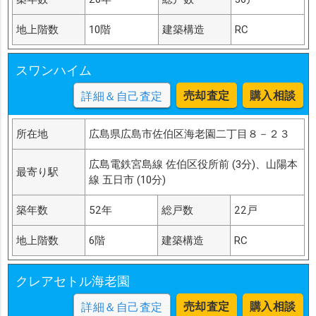
地上階数
10階
建築構造
RC
スワンハイム
売却査定
購入相談
詳細＆自己査定
所在地
広島県広島市佐伯区海老園二丁目８－２３
広島電鉄宮島線 佐伯区役所前 (3分)、山陽本
最寄り駅
線 五日市 (10分)
築年数
52年
総戸数
22戸
地上階数
6階
建築構造
RC
クレアセトル海老園
売却査定
購入相談
詳細＆自己査定