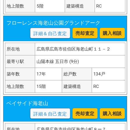
地上階数
5階
建築構造
RC
フローレンス海老山公園グランドアーク
売却査定
購入相談
詳細＆自己査定
所在地
広島県広島市佐伯区海老山町１１－２
最寄り駅
山陽本線 五日市 (9分)
築年数
17年
総戸数
134戸
地上階数
15階
建築構造
RC
ベイサイド海老山
売却査定
購入相談
詳細＆自己査定
所在地
広島県広島市佐伯区海老山町８ー７