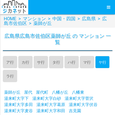
HOME
>
マンション
>
中国・四国
>
広島県
>
広
島市佐伯区
>
薬師が丘
広島県広島市佐伯区薬師が丘 の マンション 一
覧
ア行
カ行
サ行
タ行
ハ行
マ行
ヤ行
ラ行
薬師が丘
屋代
屋代町
八幡が丘
八幡東
湯来町大字下
湯来町大字白砂
湯来町大字菅沢
湯来町大字多田
湯来町大字葛原
湯来町大字伏谷
湯来町大字麦谷
湯来町大字和田
吉見園