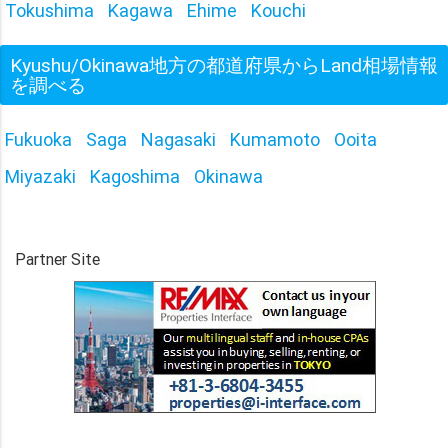
Tokushima
Kagawa
Ehime
Kouchi
Kyushu/Okinawa地方の都道府県からLand相場情報
を調べる
Fukuoka
Saga
Nagasaki
Kumamoto
Ooita
Miyazaki
Kagoshima
Okinawa
Partner Site