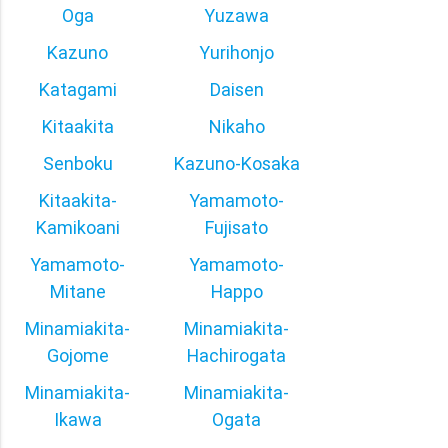
Oga
Yuzawa
Kazuno
Yurihonjo
Katagami
Daisen
Kitaakita
Nikaho
Senboku
Kazuno-Kosaka
Kitaakita-
Yamamoto-
Kamikoani
Fujisato
Yamamoto-
Yamamoto-
Mitane
Happo
Minamiakita-
Minamiakita-
Gojome
Hachirogata
Minamiakita-
Minamiakita-
Ikawa
Ogata