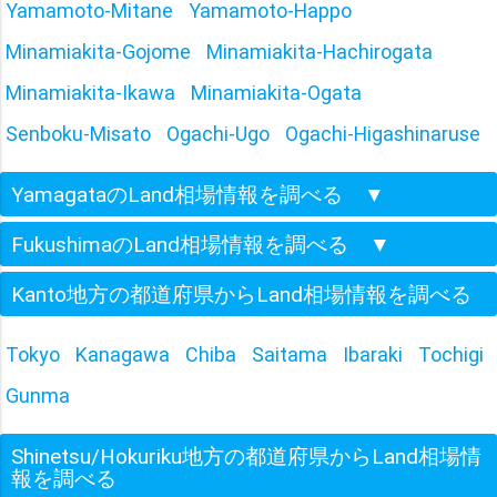
Yamamoto-Mitane
Yamamoto-Happo
Minamiakita-Gojome
Minamiakita-Hachirogata
Minamiakita-Ikawa
Minamiakita-Ogata
Senboku-Misato
Ogachi-Ugo
Ogachi-Higashinaruse
YamagataのLand相場情報を調べる
▼
FukushimaのLand相場情報を調べる
▼
Kanto地方の都道府県からLand相場情報を調べる
Tokyo
Kanagawa
Chiba
Saitama
Ibaraki
Tochigi
Gunma
Shinetsu/Hokuriku地方の都道府県からLand相場情
報を調べる