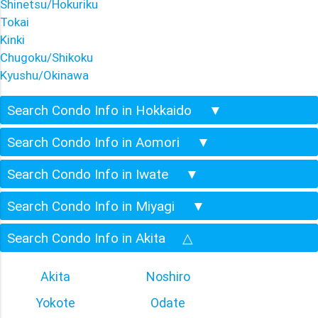
Shinetsu/Hokuriku
Tokai
Kinki
Chugoku/Shikoku
Kyushu/Okinawa
Search Condo Info in Hokkaido
▼
Search Condo Info in Aomori
▼
Search Condo Info in Iwate
▼
Search Condo Info in Miyagi
▼
Search Condo Info in Akita
△
Akita
Noshiro
Yokote
Odate