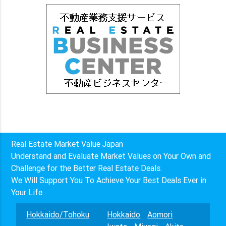
Real Estate Market Value Japan
Understand and Evaluate Market Values on Your Own and
Challenge for the Better Real Estate Deals.
We Will Support You To Achieve Your Best Deals Ever in
Your Life.
Hokkaido/Tohoku
Hokkaido
Aomori