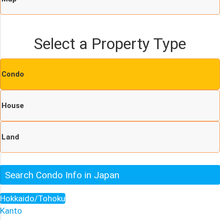
Select a Property Type
Condo
House
Land
Search Condo Info in Japan
Hokkaido/Tohoku
Kanto