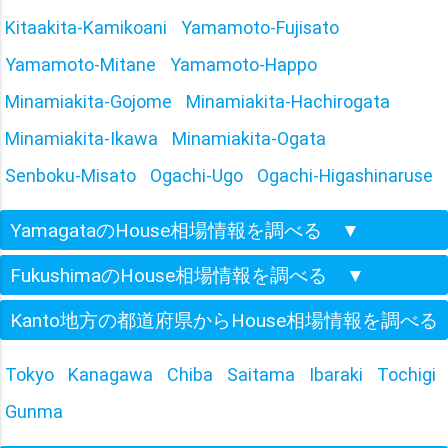
Kitaakita-Kamikoani
Yamamoto-Fujisato
Yamamoto-Mitane
Yamamoto-Happo
Minamiakita-Gojome
Minamiakita-Hachirogata
Minamiakita-Ikawa
Minamiakita-Ogata
Senboku-Misato
Ogachi-Ugo
Ogachi-Higashinaruse
YamagataのHouse相場情報を調べる
▼
FukushimaのHouse相場情報を調べる
▼
Kanto地方の都道府県からHouse相場情報を調べる
Tokyo
Kanagawa
Chiba
Saitama
Ibaraki
Tochigi
Gunma