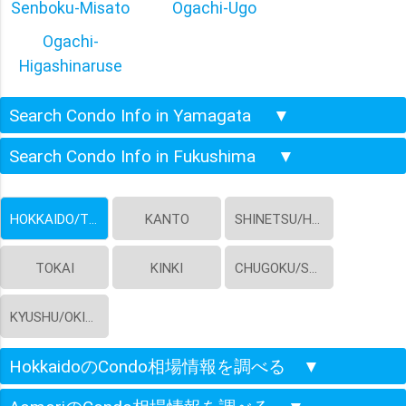
Senboku-Misato
Ogachi-Ugo
Ogachi-
Higashinaruse
Search Condo Info in Yamagata
▼
Search Condo Info in Fukushima
▼
HOKKAIDO/TOHOKU
KANTO
SHINETSU/HOKURIKU
TOKAI
KINKI
CHUGOKU/SHIKOKU
KYUSHU/OKINAWA
HokkaidoのCondo相場情報を調べる
▼