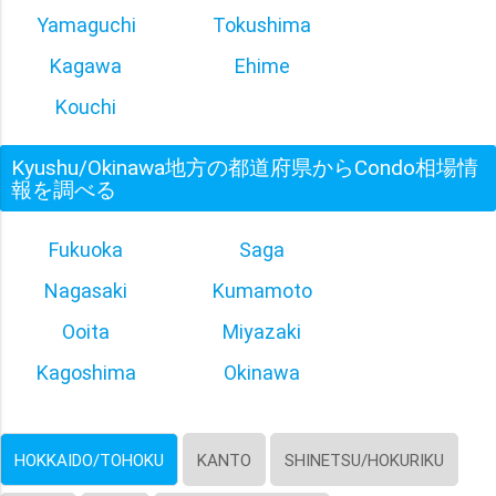
Yamaguchi
Tokushima
Kagawa
Ehime
Kouchi
Kyushu/Okinawa地方の都道府県からCondo相場情
報を調べる
Fukuoka
Saga
Nagasaki
Kumamoto
Ooita
Miyazaki
Kagoshima
Okinawa
HOKKAIDO/TOHOKU
KANTO
SHINETSU/HOKURIKU