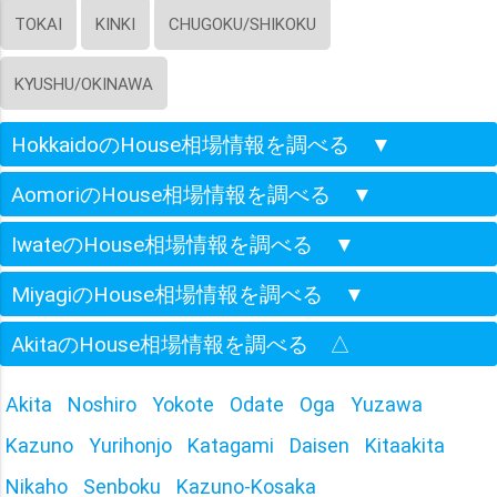
TOKAI
KINKI
CHUGOKU/SHIKOKU
KYUSHU/OKINAWA
HokkaidoのHouse相場情報を調べる
▼
AomoriのHouse相場情報を調べる
▼
IwateのHouse相場情報を調べる
▼
MiyagiのHouse相場情報を調べる
▼
AkitaのHouse相場情報を調べる
△
Akita
Noshiro
Yokote
Odate
Oga
Yuzawa
Kazuno
Yurihonjo
Katagami
Daisen
Kitaakita
Nikaho
Senboku
Kazuno-Kosaka