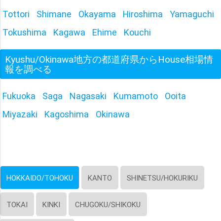
Tottori
Shimane
Okayama
Hiroshima
Yamaguchi
Tokushima
Kagawa
Ehime
Kouchi
Kyushu/Okinawa地方の都道府県からHouse相場情
報を調べる
Fukuoka
Saga
Nagasaki
Kumamoto
Ooita
Miyazaki
Kagoshima
Okinawa
HOKKAIDO/TOHOKU
KANTO
SHINETSU/HOKURIKU
TOKAI
KINKI
CHUGOKU/SHIKOKU