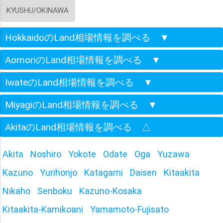
KYUSHU/OKINAWA
HokkaidoのLand相場情報を調べる
▼
AomoriのLand相場情報を調べる
▼
IwateのLand相場情報を調べる
▼
MiyagiのLand相場情報を調べる
▼
AkitaのLand相場情報を調べる
△
Akita
Noshiro
Yokote
Odate
Oga
Yuzawa
Kazuno
Yurihonjo
Katagami
Daisen
Kitaakita
Nikaho
Senboku
Kazuno-Kosaka
Kitaakita-Kamikoani
Yamamoto-Fujisato