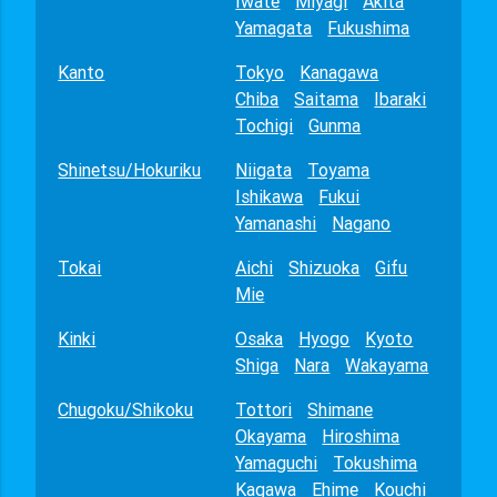
Iwate
Miyagi
Akita
Yamagata
Fukushima
Kanto
Tokyo
Kanagawa
Chiba
Saitama
Ibaraki
Tochigi
Gunma
Shinetsu/Hokuriku
Niigata
Toyama
Ishikawa
Fukui
Yamanashi
Nagano
Tokai
Aichi
Shizuoka
Gifu
Mie
Kinki
Osaka
Hyogo
Kyoto
Shiga
Nara
Wakayama
Chugoku/Shikoku
Tottori
Shimane
Okayama
Hiroshima
Yamaguchi
Tokushima
Kagawa
Ehime
Kouchi