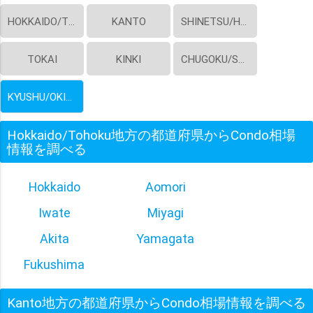
HOKKAIDO/TOHOKU
KANTO
SHINETSU/HOKURIKU
TOKAI
KINKI
CHUGOKU/SHIKOKU
KYUSHU/OKINAWA
Hokkaido/Tohoku地方の都道府県からCondo相場
情報を調べる
Hokkaido
Aomori
Iwate
Miyagi
Akita
Yamagata
Fukushima
Kanto地方の都道府県からCondo相場情報を調べる