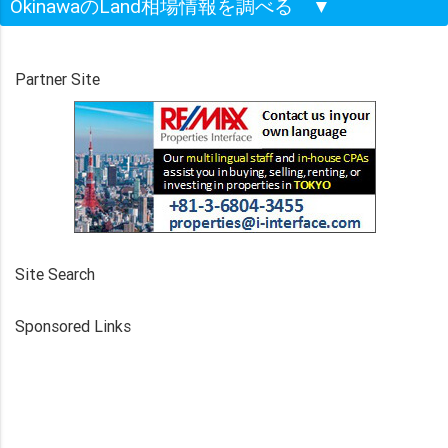
OkinawaのLand相場情報を調べる
▼
Partner Site
Site Search
Sponsored Links