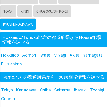
TOKAI
KINKI
CHUGOKU/SHIKOKU
KYUSHU/OKINAWA
Hokkaido/Tohoku地方の都道府県からHouse相場
情報を調べる
Hokkaido
Aomori
Iwate
Miyagi
Akita
Yamagata
Fukushima
Kanto地方の都道府県からHouse相場情報を調べる
Tokyo
Kanagawa
Chiba
Saitama
Ibaraki
Tochigi
Gunma