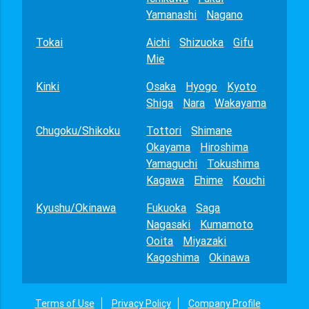
Yamanashi
Nagano
Tokai
Aichi
Shizuoka
Gifu
Mie
Kinki
Osaka
Hyogo
Kyoto
Shiga
Nara
Wakayama
Chugoku/Shikoku
Tottori
Shimane
Okayama
Hiroshima
Yamaguchi
Tokushima
Kagawa
Ehime
Kouchi
Kyushu/Okinawa
Fukuoka
Saga
Nagasaki
Kumamoto
Ooita
Miyazaki
Kagoshima
Okinawa
Terms of Use
Privacy Policy
Company Profile