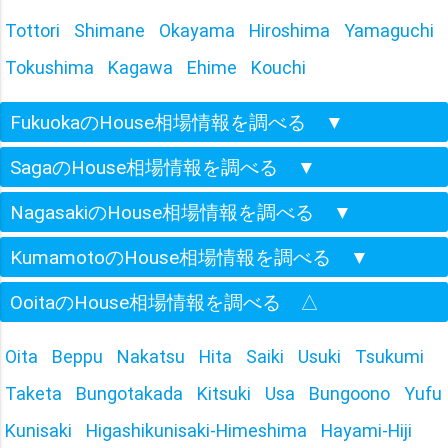
Tottori
Shimane
Okayama
Hiroshima
Yamaguchi
Tokushima
Kagawa
Ehime
Kouchi
FukuokaのHouse相場情報を調べる
▼
SagaのHouse相場情報を調べる
▼
NagasakiのHouse相場情報を調べる
▼
KumamotoのHouse相場情報を調べる
▼
OoitaのHouse相場情報を調べる
△
Oita
Beppu
Nakatsu
Hita
Saiki
Usuki
Tsukumi
Taketa
Bungotakada
Kitsuki
Usa
Bungoono
Yufu
Kunisaki
Higashikunisaki-Himeshima
Hayami-Hiji