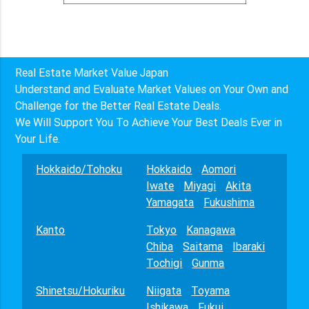
Real Estate Market Value Japan
Understand and Evaluate Market Values on Your Own and
Challenge for the Better Real Estate Deals.
We Will Support You To Achieve Your Best Deals Ever in
Your Life.
Hokkaido/Tohoku
Hokkaido
Aomori
Iwate
Miyagi
Akita
Yamagata
Fukushima
Kanto
Tokyo
Kanagawa
Chiba
Saitama
Ibaraki
Tochigi
Gunma
Shinetsu/Hokuriku
Niigata
Toyama
Ishikawa
Fukui