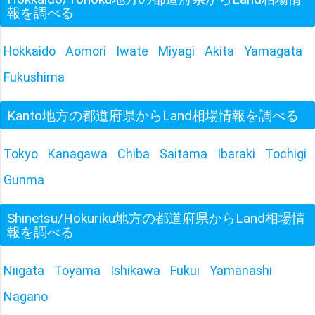
報を調べる
Hokkaido
Aomori
Iwate
Miyagi
Akita
Yamagata
Fukushima
Kanto地方の都道府県からLand相場情報を調べる
Tokyo
Kanagawa
Chiba
Saitama
Ibaraki
Tochigi
Gunma
Shinetsu/Hokuriku地方の都道府県からLand相場情
報を調べる
Niigata
Toyama
Ishikawa
Fukui
Yamanashi
Nagano