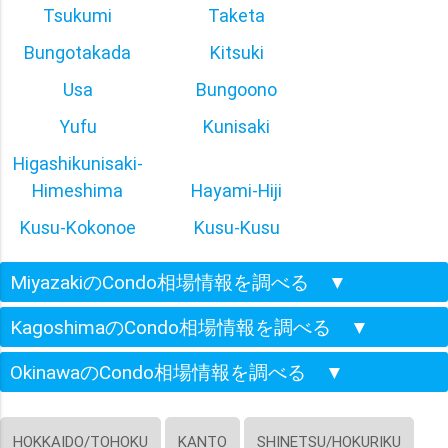
Tsukumi
Taketa
Bungotakada
Kitsuki
Usa
Bungoono
Yufu
Kunisaki
Higashikunisaki-
Himeshima
Hayami-Hiji
Kusu-Kokonoe
Kusu-Kusu
MiyazakiのCondo相場情報を調べる
▼
KagoshimaのCondo相場情報を調べる
▼
OkinawaのCondo相場情報を調べる
▼
HOKKAIDO/TOHOKU
KANTO
SHINETSU/HOKURIKU