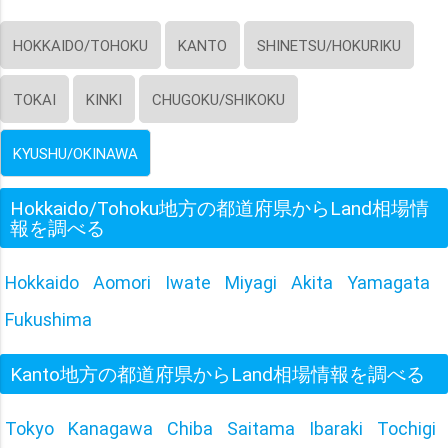
HOKKAIDO/TOHOKU
KANTO
SHINETSU/HOKURIKU
TOKAI
KINKI
CHUGOKU/SHIKOKU
KYUSHU/OKINAWA
Hokkaido/Tohoku地方の都道府県からLand相場情
報を調べる
Hokkaido
Aomori
Iwate
Miyagi
Akita
Yamagata
Fukushima
Kanto地方の都道府県からLand相場情報を調べる
Tokyo
Kanagawa
Chiba
Saitama
Ibaraki
Tochigi