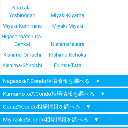
Kanzaki-
Yoshinogari
Miyaki-Kiyama
Miyaki-Kamimine
Miyaki-Miyaki
Higashimatsuura-
Genkai
Nishimatsuura
Kishima-Omachi
Kishima-Kohoku
Kishima-Shiroishi
Fujitsu-Tara
NagasakiのCondo相場情報を調べる
▼
KumamotoのCondo相場情報を調べる
▼
OoitaのCondo相場情報を調べる
▼
MiyazakiのCondo相場情報を調べる
▼