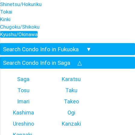
Shinetsu/Hokuriku
Tokai
Kinki
Chugoku/Shikoku
Kyushu/Okinawa
Search Condo Info in Fukuoka
▼
Search Condo Info in Saga
△
Saga
Karatsu
Tosu
Taku
Imari
Takeo
Kashima
Ogi
Ureshino
Kanzaki
Kanzaki-