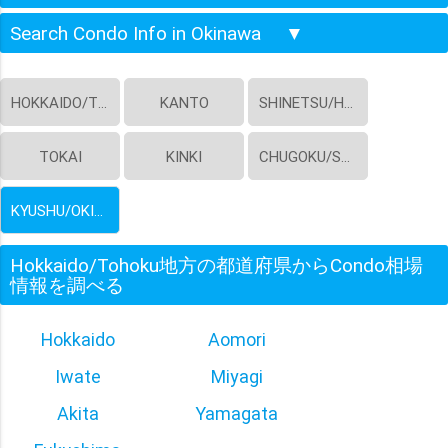
Search Condo Info in Okinawa
▼
HOKKAIDO/TOHOKU
KANTO
SHINETSU/HOKURIKU
TOKAI
KINKI
CHUGOKU/SHIKOKU
KYUSHU/OKINAWA
Hokkaido/Tohoku地方の都道府県からCondo相場
情報を調べる
Hokkaido
Aomori
Iwate
Miyagi
Akita
Yamagata